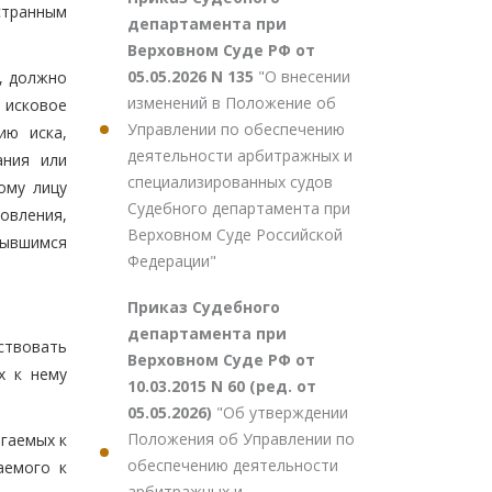
странным
департамента при
Верховном Суде РФ от
05.05.2026 N 135
"О внесении
, должно
изменений в Положение об
 исковое
Управлении по обеспечению
ию иска,
деятельности арбитражных и
ания или
специализированных судов
ому лицу
Судебного департамента при
овления,
Верховном Суде Российской
рывшимся
Федерации"
Приказ Судебного
департамента при
ствовать
Верховном Суде РФ от
х к нему
10.03.2015 N 60 (ред. от
05.05.2026)
"Об утверждении
Положения об Управлении по
гаемых к
обеспечению деятельности
аемого к
арбитражных и