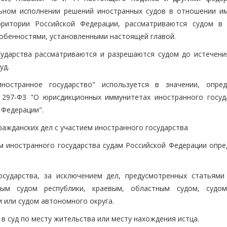
льном исполнении решений иностранных судов в отношении и
рритории Российской Федерации, рассматриваются судом в 
собенностями, установленными настоящей главой.
сударства рассматриваются и разрешаются судом до истечени
уд.
ностранное государство" используется в значении, опре
297-ФЗ "О юрисдикционных иммунитетах иностранного госуд
 Федерации".
ражданских дел с участием иностранного государства
ем иностранного государства судам Российской Федерации опре
осударства, за исключением дел, предусмотренных статьями
ным судом республики, краевым, областным судом, судо
 или судом автономного округа.
 в суд по месту жительства или месту нахождения истца.