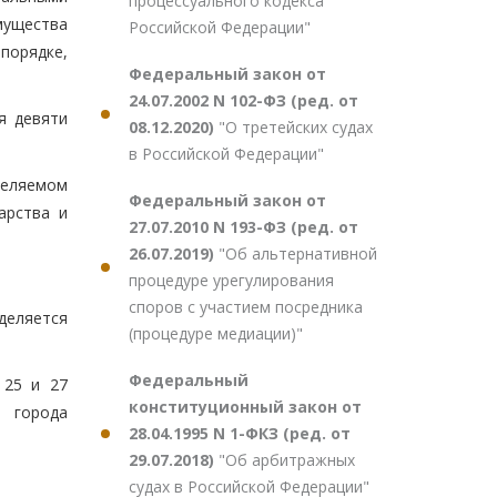
процессуального кодекса
мущества
Российской Федерации"
порядке,
Федеральный закон от
24.07.2002 N 102-ФЗ (ред. от
я девяти
08.12.2020)
"О третейских судах
в Российской Федерации"
деляемом
Федеральный закон от
арства и
27.07.2010 N 193-ФЗ (ред. от
26.07.2019)
"Об альтернативной
процедуре урегулирования
споров с участием посредника
деляется
(процедуре медиации)"
Федеральный
 25 и 27
конституционный закон от
м города
28.04.1995 N 1-ФКЗ (ред. от
29.07.2018)
"Об арбитражных
судах в Российской Федерации"