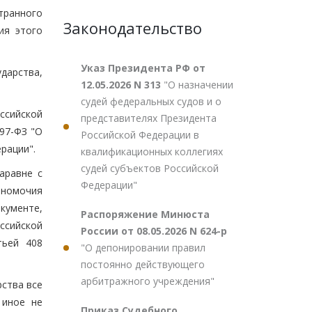
транного
Законодательство
ия этого
Указ Президента РФ от
дарства,
12.05.2026 N 313
"О назначении
судей федеральных судов и о
ссийской
представителях Президента
97-ФЗ "О
Российской Федерации в
рации".
квалификационных коллегиях
судей субъектов Российской
аравне с
Федерации"
лномочия
кументе,
Распоряжение Минюста
ссийской
России от 08.05.2026 N 624-р
тьей 408
"О депонировании правил
постоянно действующего
арбитражного учреждения"
рства все
 иное не
Приказ Судебного