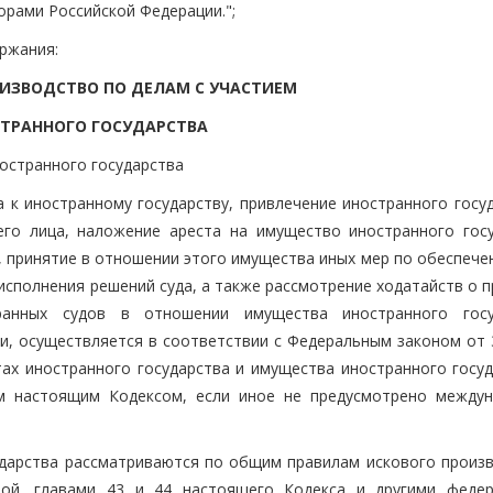
рами Российской Федерации.";
ержания:
РОИЗВОДСТВО ПО ДЕЛАМ С УЧАСТИЕМ
ТРАННОГО ГОСУДАРСТВА
ностранного государства
а к иностранному государству, привлечение иностранного госу
его лица, наложение ареста на имущество иностранного госу
 принятие в отношении этого имущества иных мер по обеспечен
исполнения решений суда, а также рассмотрение ходатайств о 
ранных судов в отношении имущества иностранного госу
и, осуществляется в соответствии с Федеральным законом от 
ах иностранного государства и имущества иностранного госуд
ом настоящим Кодексом, если иное не предусмотрено между
сударства рассматриваются по общим правилам искового произв
вой, главами 43 и 44 настоящего Кодекса и другими феде