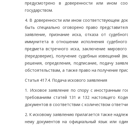
предусмотрено в доверенности или ином соо
государством.
4. В доверенности или ином соответствующем до
быть специально оговорено право представител
заявление, признание иска, отказа от судебн
иммунитета в отношении исполнения судебного
предмета встречного иска, заключение мирового
(передоверие), получение судебных извещений (в
решения, определения, подписание, подачу заяв
обстоятельствам, а также право на получение при
Статья 417.4. Подача искового заявления
1. Исковое заявление по спору с иностранным г
требованиям статей 131 и 132 настоящего Коде
документов в соответствии с количеством ответчик
2. К исковому заявлению прилагается также надле
нему документов на официальный язык или один