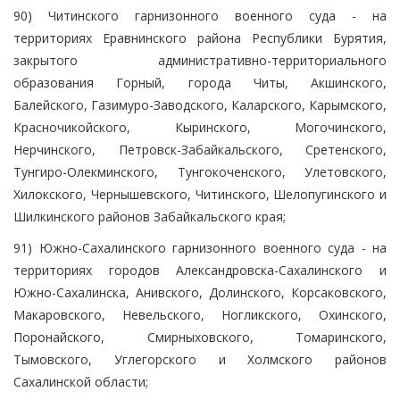
90) Читинского гарнизонного военного суда - на
территориях Еравнинского района Республики Бурятия,
закрытого административно-территориального
образования Горный, города Читы, Акшинского,
Балейского, Газимуро-Заводского, Каларского, Карымского,
Красночикойского, Кыринского, Могочинского,
Нерчинского, Петровск-Забайкальского, Сретенского,
Тунгиро-Олекминского, Тунгокоченского, Улетовского,
Хилокского, Чернышевского, Читинского, Шелопугинского и
Шилкинского районов Забайкальского края;
91) Южно-Сахалинского гарнизонного военного суда - на
территориях городов Александровска-Сахалинского и
Южно-Сахалинска, Анивского, Долинского, Корсаковского,
Макаровского, Невельского, Ногликского, Охинского,
Поронайского, Смирныховского, Томаринского,
Тымовского, Углегорского и Холмского районов
Сахалинской области;