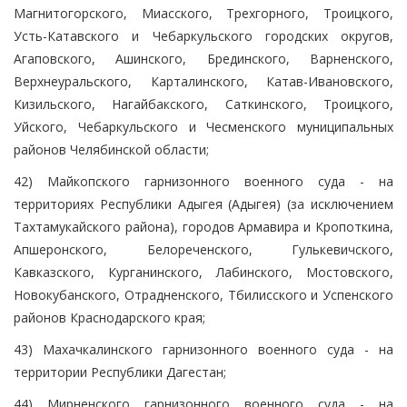
Магнитогорского, Миасского, Трехгорного, Троицкого,
Усть-Катавского и Чебаркульского городских округов,
Агаповского, Ашинского, Брединского, Варненского,
Верхнеуральского, Карталинского, Катав-Ивановского,
Кизильского, Нагайбакского, Саткинского, Троицкого,
Уйского, Чебаркульского и Чесменского муниципальных
районов Челябинской области;
42) Майкопского гарнизонного военного суда - на
территориях Республики Адыгея (Адыгея) (за исключением
Тахтамукайского района), городов Армавира и Кропоткина,
Апшеронского, Белореченского, Гулькевичского,
Кавказского, Курганинского, Лабинского, Мостовского,
Новокубанского, Отрадненского, Тбилисского и Успенского
районов Краснодарского края;
43) Махачкалинского гарнизонного военного суда - на
территории Республики Дагестан;
44) Мирненского гарнизонного военного суда - на