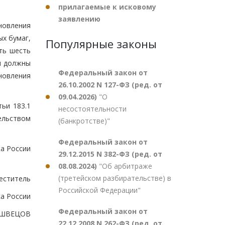
прилагаемые к исковому
заявлению
новления
х бумаг,
Популярные законы
ть шесть
и должны
Федеральный закон от
новления
26.10.2002 N 127-ФЗ (ред. от
09.04.2026)
"О
ьи 183.1
несостоятельности
ельством
(банкротстве)"
Федеральный закон от
а России
29.12.2015 N 382-ФЗ (ред. от
08.08.2024)
"Об арбитраже
(третейском разбирательстве) в
еститель
Российской Федерации"
а России
Федеральный закон от
.ШВЕЦОВ
22.12.2008 N 262-ФЗ (ред. от