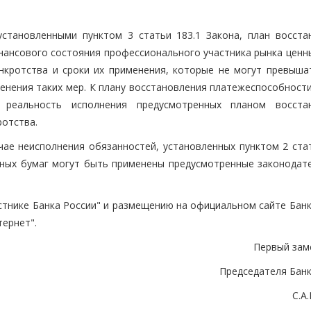
становленными пунктом 3 статьи 183.1 Закона, план восста
ансового состояния профессионального участника рынка ценны
нкротства и сроки их применения, которые не могут превыша
менения таких мер. К плану восстановления платежеспособност
реальность исполнения предусмотренных планом восста
отства.
чае неисполнения обязанностей, установленных пунктом 2 стат
нных бумаг могут быть применены предусмотренные законодат
тнике Банка России" и размещению на официальном сайте Банк
ернет".
Первый зам
Председателя Банк
С.А