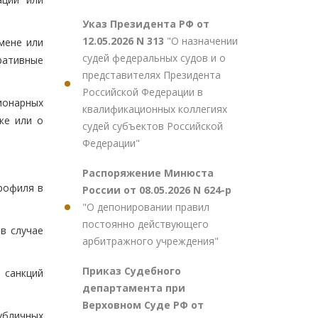
Указ Президента РФ от
12.05.2026 N 313
"О назначении
мене или
судей федеральных судов и о
ративные
представителях Президента
Российской Федерации в
ионарных
квалификационных коллегиях
ке или о
судей субъектов Российской
Федерации"
Распоряжение Минюста
рофиля в
России от 08.05.2026 N 624-р
"О депонировании правил
постоянно действующего
в случае
арбитражного учреждения"
Приказ Судебного
 санкций
департамента при
Верховном Суде РФ от
убличных