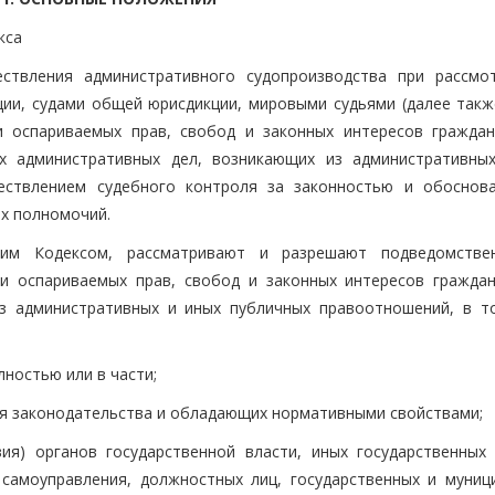
кса
ествления административного судопроизводства при рассмо
и, судами общей юрисдикции, мировыми судьями (далее также
 оспариваемых прав, свобод и законных интересов граждан
их административных дел, возникающих из административны
ествлением судебного контроля за законностью и обоснов
ых полномочий.
щим Кодексом, рассматривают и разрешают подведомств
и оспариваемых прав, свобод и законных интересов граждан
из административных и иных публичных правоотношений, в т
ностью или в части;
ия законодательства и обладающих нормативными свойствами;
ия) органов государственной власти, иных государственных 
 самоуправления, должностных лиц, государственных и муниц