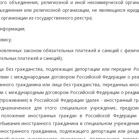
ого объединения, религиозной и иной некоммерческой органи
ъединения или религиозной организации, не являющихся юрид
организации из государственного реестра;
информации;
рвису;
ановленных законом обязательных платежей и санкций с физиче
тельных платежей и санкций);
ца без гражданства, подлежащих депортации или передаче Ро
твии с международным договором Российской Федерации о реа
нного гражданина или лица без гражданства, переданных ино
ии с международным договором Российской Федерации о реадми
проживания) в Российской Федерации (далее - иностранный гр
едназначенное для этого специальное учреждение, предусм
положение иностранных граждан в Российской Федерации 
ребывания иностранного гражданина в специальном учреждении 
ностранного гражданина, подлежащего депортации или реадм
пребывания иностранного гражданина, подлежащего депорт