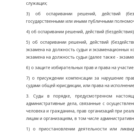
служащих;
3) об оспаривании решений, действий (безд
государственными или иными публичными полномоч
4) об оспаривании решений, действий (бездействия
5) об оспаривании решений, действий (бездейст
экзамена на должность судьи и экзаменационных 
экзамена на должность судьи (далее также - экзам
6) о защите избирательных прав и права на участи
7) о присуждении компенсации за нарушение пра
судами общей юрисдикции, или права на исполнение
3. Суды в порядке, предусмотренном настоя
административные дела, связанные с осуществлен
человека и гражданина, прав организаций при реа
лицам и организациям, в том числе административн
1) о приостановлении деятельности или ликви