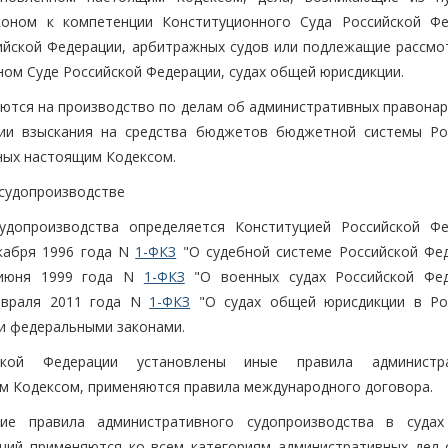
оном к компетенции Конституционного Суда Российской Фе
сийской Федерации, арбитражных судов или подлежащие рассмо
ном Суде Российской Федерации, судах общей юрисдикции.
яются на производство по делам об административных правонар
ии взыскания на средства бюджетов бюджетной системы Ро
ных настоящим Кодексом.
 судопроизводстве
удопроизводства определяется Конституцией Российской Фе
кабря 1996 года N
1-ФКЗ
"О судебной системе Российской Фед
 июня 1999 года N
1-ФКЗ
"О военных судах Российской Фед
евраля 2011 года N
1-ФКЗ
"О судах общей юрисдикции в Ро
ми федеральными законами.
кой Федерации установлены иные правила администра
м Кодексом, применяются правила международного договора.
е правила административного судопроизводства в судах
нций применяются ко всем категориям административных дел 