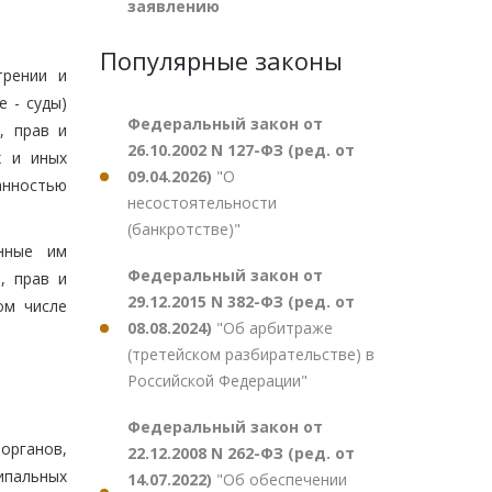
заявлению
Популярные законы
трении и
 - суды)
Федеральный закон от
, прав и
26.10.2002 N 127-ФЗ (ред. от
х и иных
09.04.2026)
"О
анностью
несостоятельности
(банкротстве)"
енные им
Федеральный закон от
, прав и
29.12.2015 N 382-ФЗ (ред. от
ом числе
08.08.2024)
"Об арбитраже
(третейском разбирательстве) в
Российской Федерации"
Федеральный закон от
органов,
22.12.2008 N 262-ФЗ (ред. от
ипальных
14.07.2022)
"Об обеспечении