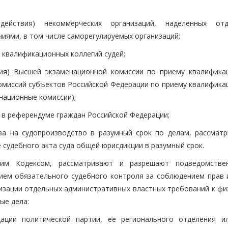
ействия) некоммерческих организаций, наделенных отд
иями, в том числе саморегулируемых организаций;
) квалификационных коллегий судей;
вия) Высшей экзаменационной комиссии по приему квалифика
комиссий субъектов Российской Федерации по приему квалифика
енационные комиссии);
е в референдуме граждан Российской Федерации;
ва на судопроизводство в разумный срок по делам, рассмат
 судебного акта суда общей юрисдикции в разумный срок.
щим Кодексом, рассматривают и разрешают подведомств
ием обязательного судебного контроля за соблюдением прав 
лизации отдельных административных властных требований к фи
ые дела:
дации политической партии, ее регионального отделения и