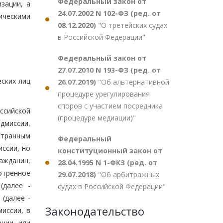
Федеральный закон от
зации, а
24.07.2002 N 102-ФЗ (ред. от
ическими
08.12.2020)
"О третейских судах
в Российской Федерации"
Федеральный закон от
27.07.2010 N 193-ФЗ (ред. от
ских лиц
26.07.2019)
"Об альтернативной
процедуре урегулирования
споров с участием посредника
ссийской
(процедуре медиации)"
дмиссии,
странным
Федеральный
ссии, но
конституционный закон от
ажданин,
28.04.1995 N 1-ФКЗ (ред. от
отренное
29.07.2018)
"Об арбитражных
(далее -
судах в Российской Федерации"
(далее -
Законодательство
иссии, в
ации или