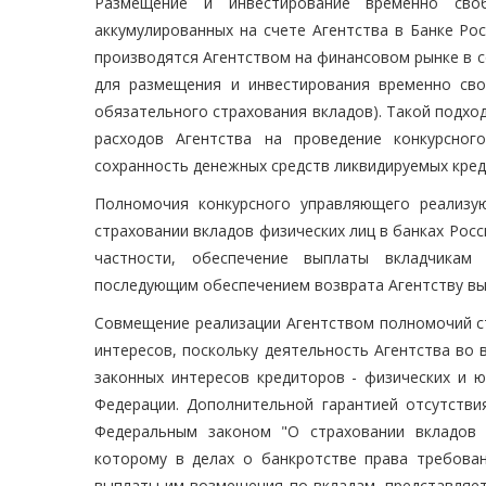
Размещение и инвестирование временно своб
аккумулированных на счете Агентства в Банке Ро
производятся Агентством на финансовом рынке в 
для размещения и инвестирования временно сво
обязательного страхования вкладов). Такой подхо
расходов Агентства на проведение конкурсног
сохранность денежных средств ликвидируемых креди
Полномочия конкурсного управляющего реализу
страховании вкладов физических лиц в банках Ро
частности, обеспечение выплаты вкладчикам
последующим обеспечением возврата Агентству вып
Совмещение реализации Агентством полномочий ст
интересов, поскольку деятельность Агентства во 
законных интересов кредиторов - физических и ю
Федерации. Дополнительной гарантией отсутстви
Федеральным законом "О страховании вкладов 
которому в делах о банкротстве права требован
выплаты им возмещения по вкладам, представляе