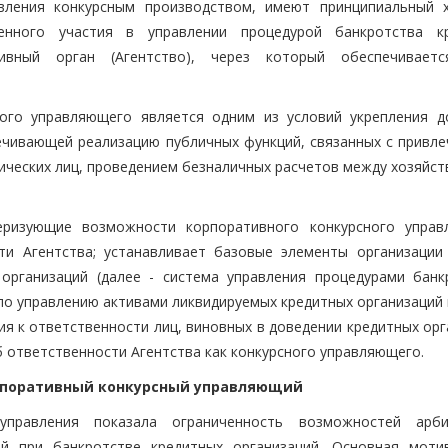
вления конкурсным производством, имеют принципиальный х
венного участия в управлении процедурой банкротства к
ивный орган (Агентство), через который обеспечивает
ого управляющего является одним из условий укрепления д
ечивающей реализацию публичных функций, связанных с привле
ических лиц, проведением безналичных расчетов между хозяйс
ризующие возможности корпоративного конкурсного управ
ти Агентства; устанавливает базовые элементы организации
организаций (далее - система управления процедурами банкр
по управлению активами ликвидируемых кредитных организаций 
ия к ответственности лиц, виновных в доведении кредитных ор
 ответственности Агентства как конкурсного управляющего.
корпоративный конкурсный управляющий
управления показала ограниченность возможностей арб
ей при банкротстве кредитных организаций. Основная моти