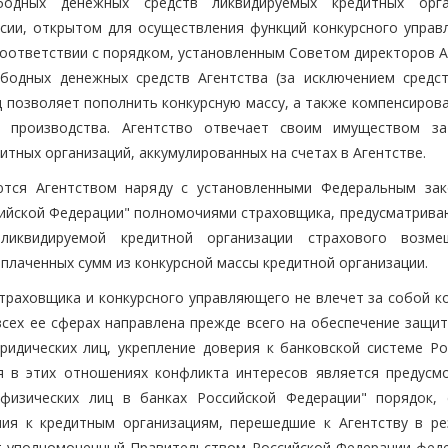
одных денежных средств ликвидируемых кредитных орга
ссии, открытом для осуществления функций конкурсного управ
соответствии с порядком, установленным Советом директоров А
бодных денежных средств Агентства (за исключением средс
д позволяет пополнить конкурсную массу, а также компенсиров
о производства. Агентство отвечает своим имуществом з
тных организаций, аккумулированных на счетах в Агентстве.
ются Агентством наряду с установленными Федеральным за
ссийской Федерации" полномочиями страховщика, предусматрива
 ликвидируемой кредитной организации страхового возм
лаченных сумм из конкурсной массы кредитной организации.
раховщика и конкурсного управляющего не влечет за собой к
всех ее сферах направлена прежде всего на обеспечение защит
ридических лиц, укрепление доверия к банковской системе Ро
я в этих отношениях конфликта интересов является предусм
физических лиц в банках Российской Федерации" порядок, 
ия к кредитным организациям, перешедшие к Агентству в ре
т уполномоченный Правительством Российской Федерации фед