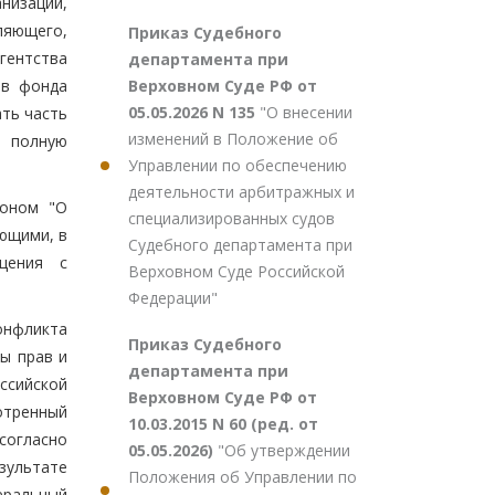
низаций,
ляющего,
Приказ Судебного
гентства
департамента при
Верховном Суде РФ от
тв фонда
05.05.2026 N 135
"О внесении
ать часть
изменений в Положение об
а полную
Управлении по обеспечению
деятельности арбитражных и
коном "О
специализированных судов
ющими, в
Судебного департамента при
ещения с
Верховном Суде Российской
Федерации"
онфликта
Приказ Судебного
ы прав и
департамента при
ссийской
Верховном Суде РФ от
отренный
10.03.2015 N 60 (ред. от
согласно
05.05.2026)
"Об утверждении
зультате
Положения об Управлении по
еральный