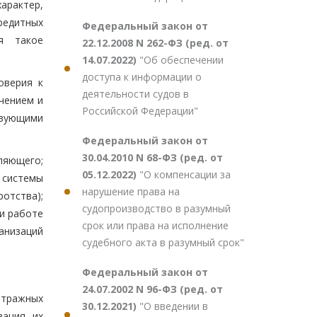
арактер,
редитных
Федеральный закон от
ся такое
22.12.2008 N 262-ФЗ (ред. от
14.07.2022)
"Об обеспечении
доступа к информации о
оверия к
деятельности судов в
чением и
Российской Федерации"
твующими
Федеральный закон от
30.04.2010 N 68-ФЗ (ред. от
ляющего;
05.12.2022)
"О компенсации за
 системы
нарушение права на
отства);
судопроизводство в разумный
и работе
срок или права на исполнение
ганизаций
судебного акта в разумный срок"
Федеральный закон от
24.07.2002 N 96-ФЗ (ред. от
итражных
30.12.2021)
"О введении в
вация их