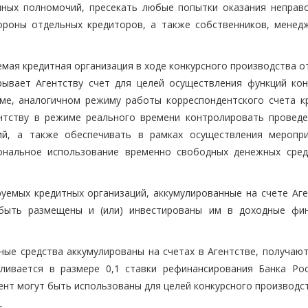
нных полномочий, пресекать любые попытки оказания неправ
ороны отдельных кредиторов, а также собственников, менед
мая кредитная организация в ходе конкурсного производства о
рывает Агентству счет для целей осуществления функций кон
ме, аналогичном режиму работы корреспондентского счета к
ентству в режиме реального времени контролировать проведе
ций, а также обеспечивать в рамках осуществления меропр
ональное использование временно свободных денежных сред
емых кредитных организаций, аккумулированные на счете Аге
 быть размещены и (или) инвестированы им в доходные фи
ные средства аккумулированы на счетах в Агентстве, получают
ливается в размере 0,1 ставки рефинансирования Банка Рос
ент могут быть использованы для целей конкурсного производст