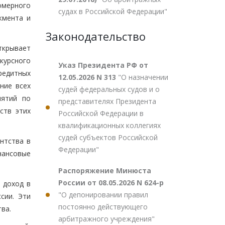
омерного
судах в Российской Федерации"
жмента и
Законодательство
ткрывает
курсного
Указ Президента РФ от
редитных
12.05.2026 N 313
"О назначении
ние всех
судей федеральных судов и о
иятий по
представителях Президента
ств этих
Российской Федерации в
квалификационных коллегиях
судей субъектов Российской
нтства в
Федерации"
нансовые
Распоряжение Минюста
России от 08.05.2026 N 624-р
 доход в
"О депонировании правил
сии. Эти
постоянно действующего
ва.
арбитражного учреждения"