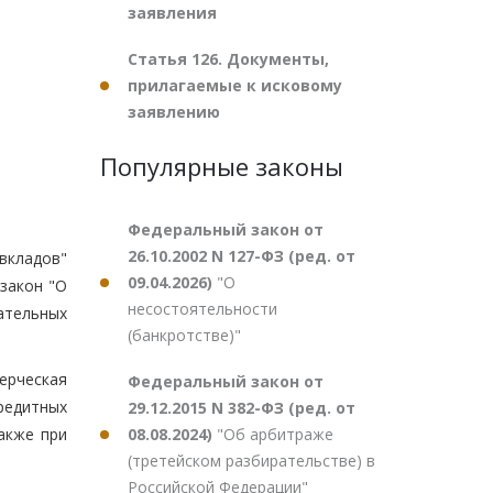
заявления
Статья 126. Документы,
прилагаемые к исковому
заявлению
Популярные законы
Федеральный закон от
26.10.2002 N 127-ФЗ (ред. от
вкладов"
09.04.2026)
"О
закон "О
несостоятельности
ательных
(банкротстве)"
ерческая
Федеральный закон от
редитных
29.12.2015 N 382-ФЗ (ред. от
08.08.2024)
"Об арбитраже
акже при
(третейском разбирательстве) в
Российской Федерации"