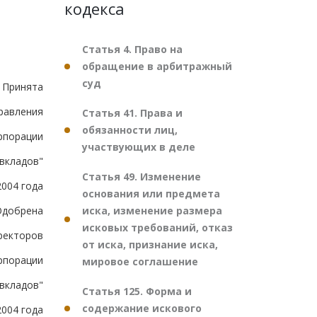
кодекса
Статья 4. Право на
обращение в арбитражный
суд
Принята
равления
Статья 41. Права и
обязанности лиц,
рпорации
участвующих в деле
 вкладов"
Статья 49. Изменение
2004 года
основания или предмета
иска, изменение размера
Одобрена
исковых требований, отказ
ректоров
от иска, признание иска,
рпорации
мировое соглашение
 вкладов"
Статья 125. Форма и
содержание искового
2004 года