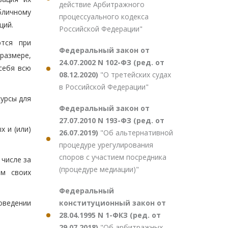
действие Арбитражного
бличному
процессуального кодекса
ций.
Российской Федерации"
ются при
Федеральный закон от
размере,
24.07.2002 N 102-ФЗ (ред. от
себя всю
08.12.2020)
"О третейских судах
в Российской Федерации"
урсы для
Федеральный закон от
27.07.2010 N 193-ФЗ (ред. от
 и (или)
26.07.2019)
"Об альтернативной
процедуре урегулирования
споров с участием посредника
 числе за
(процедуре медиации)"
им своих
Федеральный
конституционный закон от
оведении
28.04.1995 N 1-ФКЗ (ред. от
29.07.2018)
"Об арбитражных