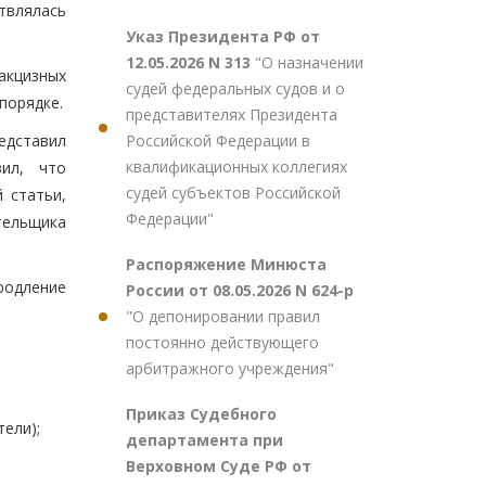
твлялась
Указ Президента РФ от
12.05.2026 N 313
"О назначении
акцизных
судей федеральных судов и о
порядке.
представителях Президента
Российской Федерации в
едставил
квалификационных коллегиях
вил, что
судей субъектов Российской
 статьи,
Федерации"
тельщика
Распоряжение Минюста
родление
России от 08.05.2026 N 624-р
"О депонировании правил
постоянно действующего
арбитражного учреждения"
Приказ Судебного
ели);
департамента при
Верховном Суде РФ от