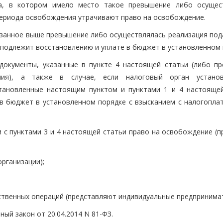
ца, в котором имело место такое превышение либо осущес
периода освобождения утрачивают право на освобождение.
казанное выше превышение либо осуществлялась реализация под
, подлежит восстановлению и уплате в бюджет в установленном 
документы, указанные в пункте 4 настоящей статьи (либо пр
ния), а также в случае, если налоговый орган устано
тановленные настоящим пунктом и пунктами 1 и 4 настоящей
в бюджет в установленном порядке с взысканием с налогопла
 с пунктами 3 и 4 настоящей статьи право на освобождение (п
организации);
йственных операций (представляют индивидуальные предпринимат
ьный закон от 20.04.2014 N 81-ФЗ.