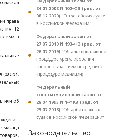
Федеральный закон от
ссийской
24.07.2002 N 102-ФЗ (ред. от
08.12.2020)
"О третейских судах
ии права
в Российской Федерации"
чения 12
Федеральный закон от
но ими в
27.07.2010 N 193-ФЗ (ред. от
26.07.2019)
"Об альтернативной
дуальные
процедуре урегулирования
споров с участием посредника
(процедуре медиации)"
 (работ,
ательных
Федеральный
конституционный закон от
в или об
28.04.1995 N 1-ФКЗ (ред. от
29.07.2018)
"Об арбитражных
судах в Российской Федерации"
бождение,
ых месяца
Законодательство
товаров,