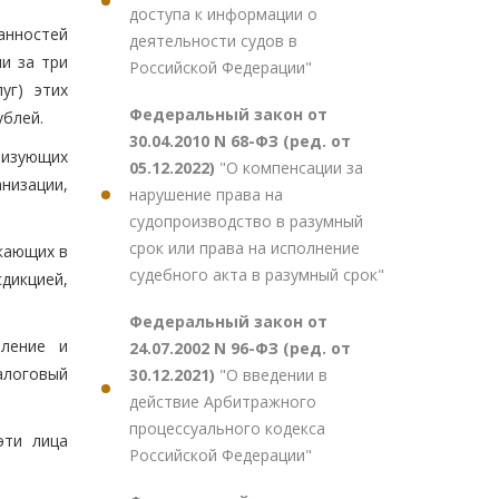
доступа к информации о
анностей
деятельности судов в
и за три
Российской Федерации"
уг) этих
Федеральный закон от
ублей.
30.04.2010 N 68-ФЗ (ред. от
лизующих
05.12.2022)
"О компенсации за
низации,
нарушение права на
судопроизводство в разумный
срок или права на исполнение
кающих в
судебного акта в разумный срок"
дикцией,
Федеральный закон от
мление и
24.07.2002 N 96-ФЗ (ред. от
алоговый
30.12.2021)
"О введении в
действие Арбитражного
процессуального кодекса
эти лица
Российской Федерации"