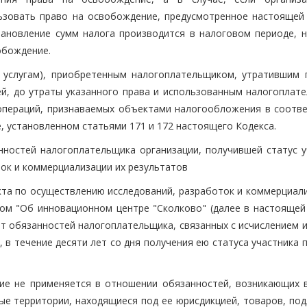
ьзовать право на освобождение, предусмотренное настоящей 
тановление сумм налога производится в налоговом периоде, н
обождение.
 услугам), приобретенным налогоплательщиком, утратившим 
й, до утраты указанного права и использованным налогоплат
операций, признаваемых объектами налогообложения в соотве
, установленном статьями 171 и 172 настоящего Кодекса.
нностей налогоплательщика организации, получившей статус у
ок и коммерциализации их результатов
екта по осуществлению исследований, разработок и коммерциал
ом "Об инновационном центре "Сколково" (далее в настоящей 
от обязанностей налогоплательщика, связанных с исчислением 
, в течение десяти лет со дня получения ею статуса участника 
е не применяется в отношении обязанностей, возникающих в
ые территории, находящиеся под ее юрисдикцией, товаров, по