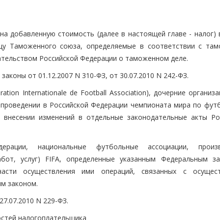
а добавленную стоимость (далее в настоящей главе - налог) в
цу Таможенного союза, определяемые в соответствии с та
тельством Российской Федерации о таможенном деле.
 законы от 01.12.2007 N 310-ФЗ, от 30.07.2010 N 242-ФЗ.
ion Internationale de Football Association), дочерние организа
 проведении в Российской Федерации чемпионата мира по футб
и внесении изменений в отдельные законодательные акты Ро
ерации, национальные футбольные ассоциации, произв
абот, услуг) FIFA, определенные указанным Федеральным з
части осуществления ими операций, связанных с осущес
м законом.
27.07.2010 N 229-ФЗ.
остей налогоплательщика