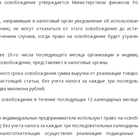
а освобождение утверждается Министерством финансов Ро
и, направившие в налоговый орган уведомление об использован
ния), не могут отказаться от этого освобождения до исте
ючением случаев, когда право на освобождение будет утраче
ее 20-го числа последующего месяца организации и индиви
освобождение, представляют в налоговые органы:
ного срока освобождения сумма выручки от реализации товаров
 настоящей статьи, без учета налога за каждые три последов
два миллиона рублей;
 освобождение в течение последующих 12 календарных месяце
и и индивидуальные предприниматели используют право на осво
г) без учета налога за каждые три последовательных календарн
алогоплательщик осуществлял реализацию подакцизных 