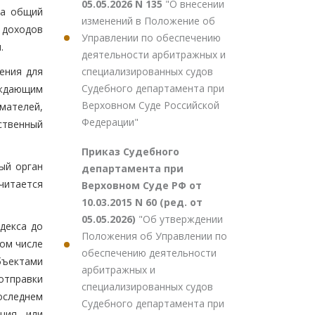
05.05.2026 N 135
"О внесении
на общий
изменений в Положение об
 доходов
Управлении по обеспечению
.
деятельности арбитражных и
специализированных судов
ения для
Судебного департамента при
рждающим
Верховном Суде Российской
мателей,
Федерации"
ственный
Приказ Судебного
ый орган
департамента при
читается
Верховном Суде РФ от
10.03.2015 N 60 (ред. от
05.05.2026)
"Об утверждении
декса до
Положения об Управлении по
том числе
обеспечению деятельности
бъектами
арбитражных и
отправки
специализированных судов
оследнем
Судебного департамента при
ация или