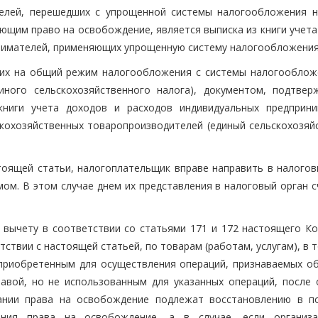
телей, перешедших с упрощенной системы налогообложения 
щим право на освобождение, является выписка из книги учета
инимателей, применяющих упрощенную систему налогообложения
ших на общий режим налогообложения с системы налогооблож
диного сельскохозяйственного налога), документом, подтве
книги учета доходов и расходов индивидуальных предприни
кохозяйственных товаропроизводителей (единый сельскохозяй
стоящей статьи, налогоплательщик вправе направить в налогов
ом. В этом случае днем их представления в налоговый орган с
 вычету в соответствии со статьями 171 и 172 настоящего Ко
ствии с настоящей статьей, по товарам (работам, услугам), в 
приобретенным для осуществления операций, признаваемых о
авой, но не использованным для указанных операций, после 
ании права на освобождение подлежат восстановлению в п
ания права на освобождение, а в случае, если организ