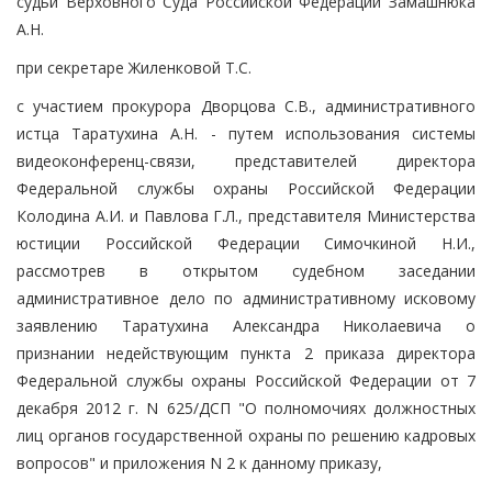
судьи Верховного Суда Российской Федерации Замашнюка
А.Н.
при секретаре Жиленковой Т.С.
с участием прокурора Дворцова С.В., административного
истца Таратухина А.Н. - путем использования системы
видеоконференц-связи, представителей директора
Федеральной службы охраны Российской Федерации
Колодина А.И. и Павлова Г.Л., представителя Министерства
юстиции Российской Федерации Симочкиной Н.И.,
рассмотрев в открытом судебном заседании
административное дело по административному исковому
заявлению Таратухина Александра Николаевича о
признании недействующим пункта 2 приказа директора
Федеральной службы охраны Российской Федерации от 7
декабря 2012 г. N 625/ДСП "О полномочиях должностных
лиц органов государственной охраны по решению кадровых
вопросов" и приложения N 2 к данному приказу,