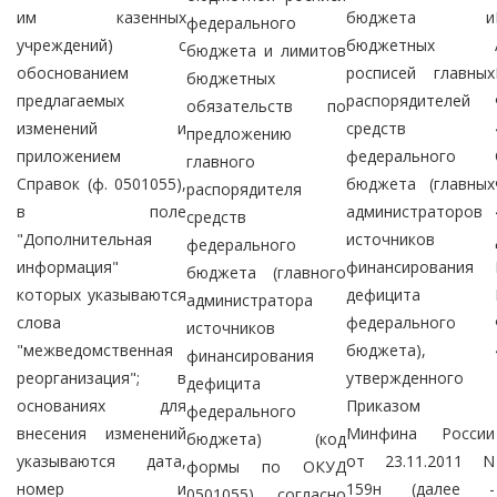
им казенных
бюджета и
федерального
учреждений) с
бюджетных
бюджета и лимитов
обоснованием
росписей главных
бюджетных
предлагаемых
распорядителей
обязательств по
изменений и
средств
предложению
приложением
федерального
главного
Справок (ф. 0501055),
бюджета (главных
распорядителя
в поле
администраторов
средств
"Дополнительная
источников
федерального
информация"
финансирования
бюджета (главного
которых указываются
дефицита
администратора
слова
федерального
источников
"межведомственная
бюджета),
финансирования
реорганизация"; в
утвержденного
дефицита
основаниях для
Приказом
федерального
внесения изменений
Минфина России
бюджета) (код
указываются дата,
от 23.11.2011 N
формы по ОКУД
номер и
159н (далее -
0501055) согласно