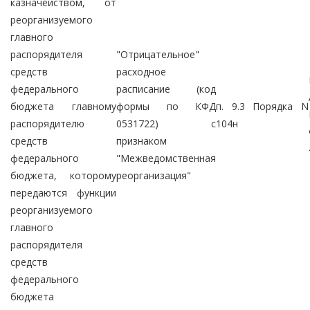
казначейством, от
реорганизуемого
главного
распорядителя
"Отрицательное"
средств
расходное
федерального
расписание (код
бюджета главному
формы по КФД
п. 9.3 Порядка N
распорядителю
0531722) с
104н
средств
признаком
федерального
"Межведомственная
бюджета, которому
реорганизация"
передаются функции
реорганизуемого
главного
распорядителя
средств
федерального
бюджета