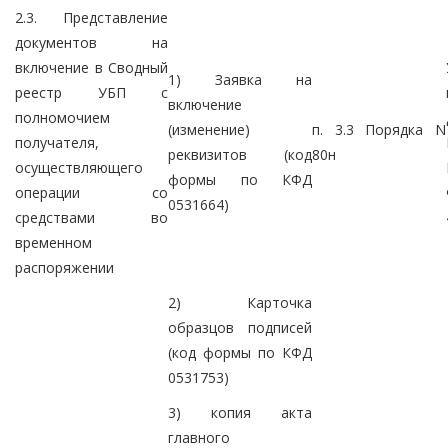
2.3. Представление
документов на
включение в Сводный
1) Заявка на
реестр УБП с
включение
полномочием
(изменение)
п. 3.3 Порядка N
получателя,
реквизитов (код
80н
осуществляющего
формы по КФД
операции со
0531664)
средствами во
временном
распоряжении
2) Карточка
образцов подписей
(код формы по КФД
0531753)
3) копия акта
главного