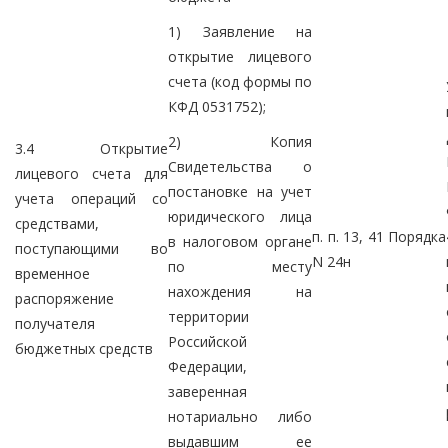
1) Заявление на
открытие лицевого
счета (код формы по
КФД 0531752);
2) Копия
3.4 Открытие
Свидетельства о
лицевого счета для
постановке на учет
учета операций со
юридического лица
средствами,
п. п. 13, 41 Порядка
в налоговом органе
поступающими во
N 24н
по месту
временное
нахождения на
распоряжение
территории
получателя
Российской
бюджетных средств
Федерации,
заверенная
нотариально либо
выдавшим ее