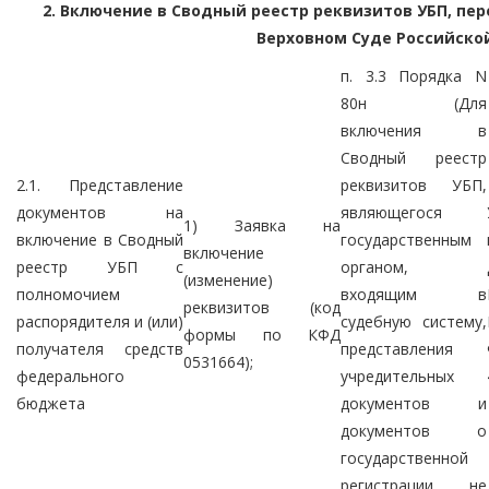
2. Включение в Сводный реестр реквизитов УБП, пе
Верховном Суде Российской
п. 3.3 Порядка N
80н (Для
включения в
Сводный реестр
2.1. Представление
реквизитов УБП,
документов на
являющегося
1) Заявка на
включение в Сводный
государственным
включение
реестр УБП с
органом,
(изменение)
полномочием
входящим в
реквизитов (код
распорядителя и (или)
судебную систему,
формы по КФД
получателя средств
представления
0531664);
федерального
учредительных
бюджета
документов и
документов о
государственной
регистрации не