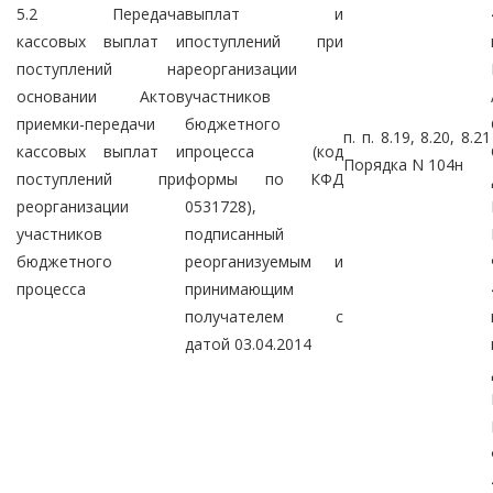
5.2 Передача
выплат и
кассовых выплат и
поступлений при
поступлений на
реорганизации
основании Актов
участников
приемки-передачи
бюджетного
п. п. 8.19, 8.20, 8.21
кассовых выплат и
процесса (код
Порядка N 104н
поступлений при
формы по КФД
реорганизации
0531728),
участников
подписанный
бюджетного
реорганизуемым и
процесса
принимающим
получателем с
датой 03.04.2014