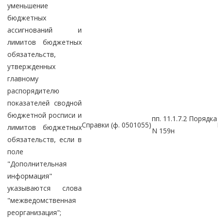
уменьшение
бюджетных
ассигнований и
лимитов бюджетных
обязательств,
утвержденных
главному
распорядителю
показателей сводной
бюджетной росписи и
пп. 11.1.7.2 Порядка
Справки (ф. 0501055)
лимитов бюджетных
N 159н
обязательств, если в
поле
"Дополнительная
информация"
указываются слова
"межведомственная
реорганизация";