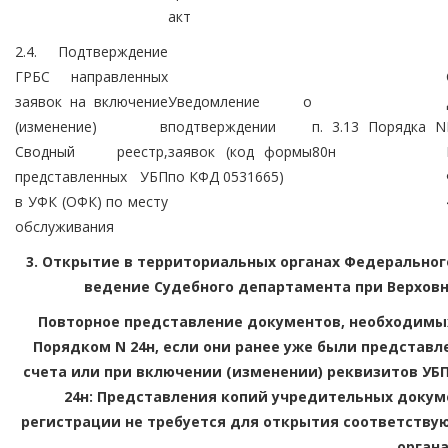
акт
2.4. Подтверждение
ГРБС направленных
заявок на включение
Уведомление о
(изменение) в
подтверждении
п. 3.13 Порядка N
Сводный реестр,
заявок (код формы
80н
представленных УБП
по КФД 0531665)
в УФК (ОФК) по месту
обслуживания
3. Открытие в территориальных органах Федеральног
ведение Судебного департамента при Верховн
Повторное представление документов, необходимых
Порядком N 24н, если они ранее уже были представл
счета или при включении (изменении) реквизитов УБП 
24н: Представления копий учредительных докум
регистрации не требуется для открытия соответств
орган