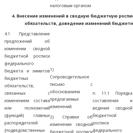
налоговым органом
4. Внесение изменений в сводную бюджетную росп
обязательств, доведение изменений бюджет
4.1 Представление
предложений об
изменении сводной
бюджетной росписи
федерального
1)
бюджета и лимитов
Сопроводительное
бюджетных
письмо с
обязательств,
обоснованием
связанных с
п. 11.1 Порядка
предлагаемых
изменением состава
составления и
изменений.
или полномочий
ведения сводной
(функций) главных
бюджетной
2) Справки об
распорядителей
росписи
изменении сводной
(подведомственных
федерального
бюджетной росписи