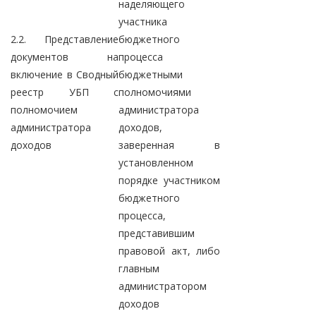
наделяющего
участника
2.2. Представление
бюджетного
документов на
процесса
включение в Сводный
бюджетными
реестр УБП с
полномочиями
полномочием
администратора
администратора
доходов,
доходов
заверенная в
установленном
порядке участником
бюджетного
процесса,
представившим
правовой акт, либо
главным
администратором
доходов