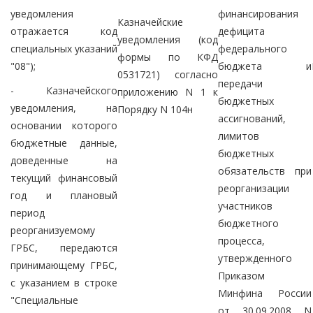
уведомления
финансирования
Казначейские
отражается код
дефицита
уведомления (код
специальных указаний
федерального
формы по КФД
"08");
бюджета и
0531721) согласно
передачи
- Казначейского
приложению N 1 к
бюджетных
уведомления, на
Порядку N 104н
ассигнований,
основании которого
лимитов
бюджетные данные,
бюджетных
доведенные на
обязательств при
текущий финансовый
реорганизации
год и плановый
участников
период
бюджетного
реорганизуемому
процесса,
ГРБС, передаются
утвержденного
принимающему ГРБС,
Приказом
с указанием в строке
Минфина России
"Специальные
от 30.09.2008 N