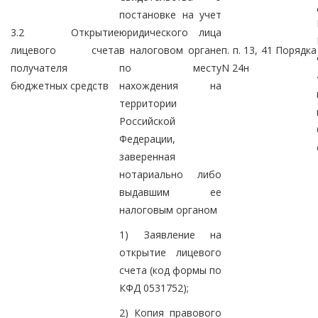
постановке на учет
3.2 Открытие
юридического лица
лицевого счета
в налоговом органе
п. п. 13, 41 Порядка
получателя
по месту
N 24н
бюджетных средств
нахождения на
территории
Российской
Федерации,
заверенная
нотариально либо
выдавшим ее
налоговым органом
1) Заявление на
открытие лицевого
счета (код формы по
КФД 0531752);
2) Копия правового