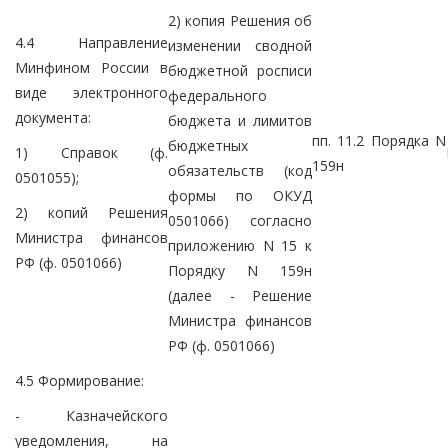
2) копия Решения об
4.4 Направление
изменении сводной
Минфином России в
бюджетной росписи
виде электронного
федерального
документа:
бюджета и лимитов
пп. 11.2 Порядка N
бюджетных
1) Справок (ф.
159н
обязательств (код
0501055);
формы по ОКУД
2) копий Решения
0501066) согласно
Министра финансов
приложению N 15 к
РФ (ф. 0501066)
Порядку N 159н
(далее - Решение
Министра финансов
РФ (ф. 0501066)
4.5 Формирование:
- Казначейского
уведомления, на