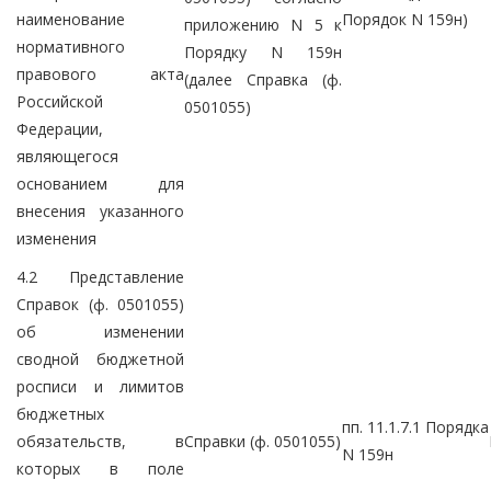
наименование
Порядок N 159н)
приложению N 5 к
нормативного
Порядку N 159н
правового акта
(далее Справка (ф.
Российской
0501055)
Федерации,
являющегося
основанием для
внесения указанного
изменения
4.2 Представление
Справок (ф. 0501055)
об изменении
сводной бюджетной
росписи и лимитов
бюджетных
пп. 11.1.7.1 Порядка
обязательств, в
Справки (ф. 0501055)
N 159н
которых в поле