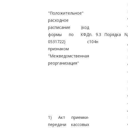
"Положительное"
расходное
расписание (код
формы по КФД
п. 9.3 Порядка N
0531722) с
104н
признаком
"Межведомственная
реорганизация"
1) Акт приемки-
передачи кассовых