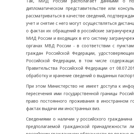
Так, МИД России располагает данными о пос
дипломатическом представительстве или консул
рассматриваться в качестве сведений, подтвержда
учет и снятие с него могут осуществляться диста
о фактах их обращений в российские загранучреж
МИД России и входящих в его систему загранучреж
органах МВД России - в соответствии с пункта
граждан Российской Федерации, удостоверяющи
Российской Федерации, в том числе содержащи
Правительства Российской Федерации от 08.07.20
обработку и хранение сведений о выданных паспор
При этом Министерство не имеет доступа к инфо
пересечения ими государственной границы Россий
право постоянного проживания в иностранном го
фактах выдачи им иностранных виз.
Сведениями о наличии у российского гражданина
предполагаемой гражданской принадлежности л
российским гражданином обязанности по подаче п