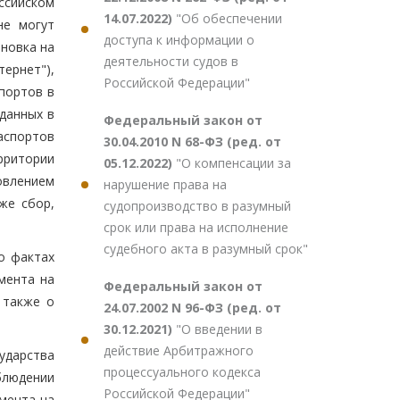
ссийском
14.07.2022)
"Об обеспечении
не могут
доступа к информации о
новка на
деятельности судов в
тернет"),
Российской Федерации"
портов в
данных в
Федеральный закон от
аспортов
30.04.2010 N 68-ФЗ (ред. от
рритории
05.12.2022)
"О компенсации за
овлением
нарушение права на
же сбор,
судопроизводство в разумный
срок или права на исполнение
судебного акта в разумный срок"
о фактах
мента на
Федеральный закон от
 также о
24.07.2002 N 96-ФЗ (ред. от
30.12.2021)
"О введении в
действие Арбитражного
ударства
процессуального кодекса
блюдении
Российской Федерации"
мента на