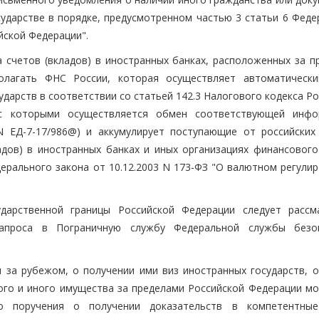
ударстве в порядке, предусмотренном частью 3 статьи 6 Феде
йской Федерации".
 счетов (вкладов) в иностранных банках, расположенных за п
олагать ФНС России, которая осуществляет автоматическ
дарств в соответствии со статьей 142.3 Налогового кодекса Р
, с которыми осуществляется обмен соответствующей инфо
N ЕД-7-17/986@) и аккумулирует поступающие от российских
адов) в иностранных банках и иных организациях финансового
ерального закона от 10.12.2003 N 173-ФЗ "О валютном регулир
дарственной границы Российской Федерации следует рассм
запроса в Пограничную службу Федеральной службы безо
 за рубежом, о получении ими виз иностранных государств, о
го и иного имущества за пределами Российской Федерации мо
го поручения о получении доказательств в компетентны