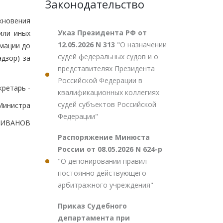
Законодательство
кновения
Указ Президента РФ от
или иных
12.05.2026 N 313
"О назначении
мации до
судей федеральных судов и о
дзор) за
представителях Президента
Российской Федерации в
кретарь -
квалификационных коллегиях
судей субъектов Российской
Министра
Федерации"
.ИВАНОВ
Распоряжение Минюста
России от 08.05.2026 N 624-р
"О депонировании правил
постоянно действующего
арбитражного учреждения"
Приказ Судебного
департамента при