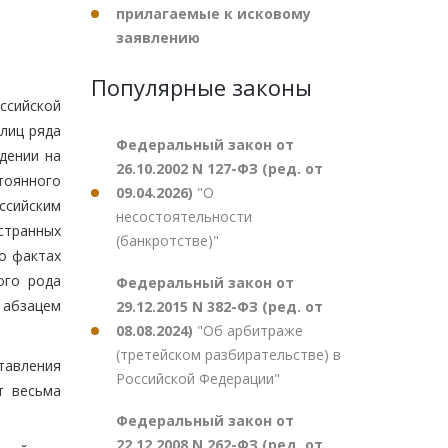
прилагаемые к исковому
заявлению
Популярные законы
ссийской
лиц ряда
Федеральный закон от
дении на
26.10.2002 N 127-ФЗ (ред. от
тоянного
09.04.2026)
"О
ссийским
несостоятельности
странных
(банкротстве)"
 о фактах
ого рода
Федеральный закон от
 абзацем
29.12.2015 N 382-ФЗ (ред. от
08.08.2024)
"Об арбитраже
(третейском разбирательстве) в
тавления
Российской Федерации"
т весьма
Федеральный закон от
22.12.2008 N 262-ФЗ (ред. от