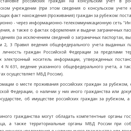
тановке российских граждан на консульский учет в ро
ьском учреждении (при этом сведения о консульском учете 
ющих факт нахождения (проживания) граждан за рубежом: поста
нционно - через информационно-телекоммуникационную сеть "Ин
дения, а также о фактах оформления и выдачи заграничных пас
дениях (за исключением сведений о заграничных паспортах, вы
ми 2, 3 Правил ведения общефедерального учета выданных п
х личность граждан Российской Федерации за пределами те
х электронный носитель информации, утвержденных постан
14 N 631, ведение указанного общефедерального учета, а так
тах осуществляет МВД России).
рмации о месте проживания российских граждан за рубежом, 
ской Федерации, о наличии у них иного гражданства или доку
сударстве, об имуществе российских граждан за рубежом, а
 иного гражданства могут обладать компетентные органы гос
ица, а также территориальные органы МВД России при со
исьменного уведомления о наличии иного гражданства или доку