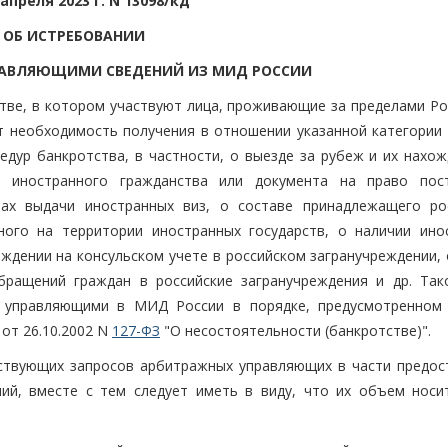
 апреля 2023 г. N 13098/кд
ОБ ИСТРЕБОВАНИИ
АВЛЯЮЩИМИ СВЕДЕНИЙ ИЗ МИД РОССИИ
стве, в котором участвуют лица, проживающие за пределами Ро
 необходимость получения в отношении указанной категории 
едур банкротства, в частности, о выезде за рубеж и их нахож
и иностранного гражданства или документа на право пос
тах выдачи иностранных виз, о составе принадлежащего ро
ого на территории иностранных государств, о наличии ино
ождении на консульском учете в российском загранучреждении,
бращений граждан в российские загранучреждения и др. Так
 управляющими в МИД России в порядке, предусмотренном
 от 26.10.2002 N
127-ФЗ
"О несостоятельности (банкротстве)".
ствующих запросов арбитражных управляющих в части предос
ий, вместе с тем следует иметь в виду, что их объем носи