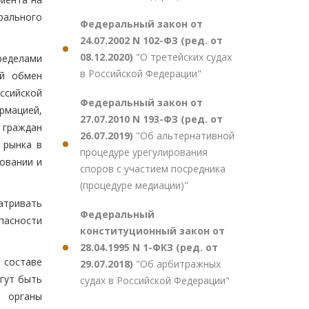
рального
Федеральный закон от
24.07.2002 N 102-ФЗ (ред. от
08.12.2020)
"О третейских судах
ределами
в Российской Федерации"
ий обмен
оссийской
Федеральный закон от
рмацией,
27.07.2010 N 193-ФЗ (ред. от
 граждан
26.07.2019)
"Об альтернативной
 рынка в
процедуре урегулирования
овании и
споров с участием посредника
(процедуре медиации)"
атривать
Федеральный
пасности
конституционный закон от
28.04.1995 N 1-ФКЗ (ред. от
 составе
29.07.2018)
"Об арбитражных
гут быть
судах в Российской Федерации"
е органы