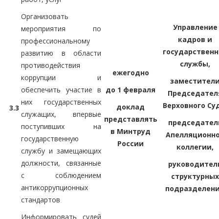
Организовать
Управление
мероприятия по
кадров и
профессиональному
государственн
развитию в области
службы,
противодействия
ежегодно
коррупции и
заместител
обеспечить участие в
до 1 февраля
Председател
них государственных
Верховного Су
доклад
3.3
служащих, впервые
представлять
председател
поступивших на
в Минтруд
Апелляционн
государственную
России
коллегии,
службу и замещающих
должности, связанные
руководител
с соблюдением
структурных
антикоррупционных
подразделен
стандартов
Информировать судей