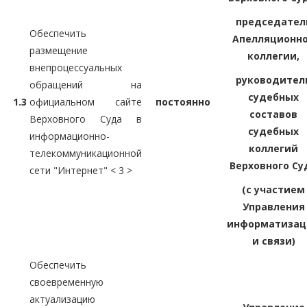
председател
Обеспечить
Апелляционн
размещение
коллегии,
внепроцессуальных
руководител
обращений на
судебных
1.3
официальном сайте
постоянно
составов
Верховного Суда в
судебных
информационно-
коллегий
телекоммуникационной
Верховного Су
сети "Интернет" < 3 >
(с участием
Управления
информатизац
и связи)
Обеспечить
своевременную
актуализацию