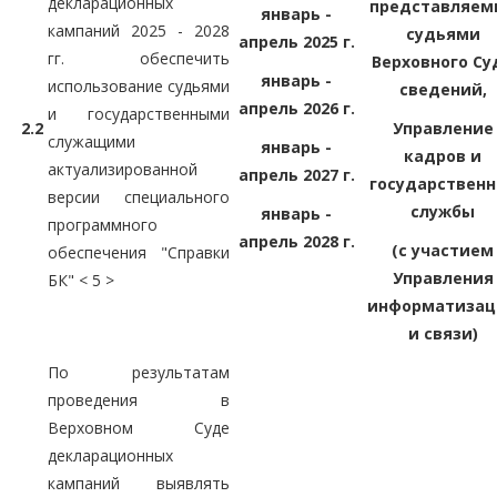
декларационных
представляем
январь -
кампаний 2025 - 2028
судьями
апрель 2025 г.
гг. обеспечить
Верховного Су
январь -
использование судьями
сведений,
апрель 2026 г.
и государственными
2.2
Управление
служащими
январь -
кадров и
актуализированной
апрель 2027 г.
государственн
версии специального
службы
январь -
программного
апрель 2028 г.
(с участием
обеспечения "Справки
Управления
БК" < 5 >
информатизац
и связи)
По результатам
проведения в
Верховном Суде
декларационных
кампаний выявлять