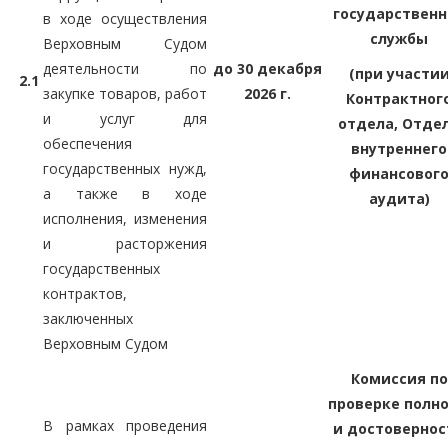
государственн
в ходе осуществления
службы
Верховным Судом
деятельности по
до 30 декабря
(при участи
2.1
закупке товаров, работ
2026 г.
Контрактног
и услуг для
отдела, Отде
обеспечения
внутреннего
государственных нужд,
финансовог
а также в ходе
аудита)
исполнения, изменения
и расторжения
государственных
контрактов,
заключенных
Верховным Судом
Комиссия по
проверке полн
В рамках проведения
и достовернос