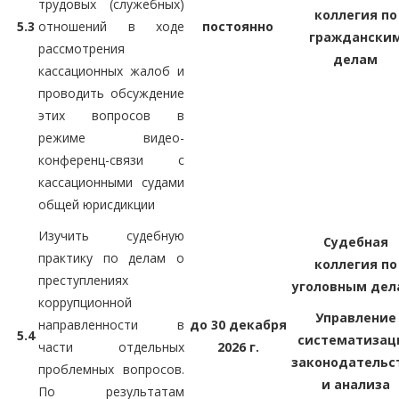
трудовых (служебных)
коллегия по
5.3
отношений в ходе
постоянно
граждански
рассмотрения
делам
кассационных жалоб и
проводить обсуждение
этих вопросов в
режиме видео-
конференц-связи с
кассационными судами
общей юрисдикции
Изучить судебную
Судебная
практику по делам о
коллегия по
преступлениях
уголовным дел
коррупционной
Управление
направленности в
до 30 декабря
5.4
систематизац
части отдельных
2026 г.
законодательс
проблемных вопросов.
и анализа
По результатам