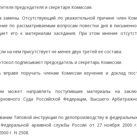
тителя председателя и секретаря Комиссии.
а замены. Отсутствующий по уважительной причине член Ком
ение по рассматриваемым вопросам повестки дня в письменно
щает его к материалам заседания. При этом мнение отсутс
ли на нем присутствует не менее двух третей ее состава.
отокол подписывают председатель и секретарь Комиссии.
ль вправе поручать членам Комиссии изучение и доклад пос
сии может направлять поступившие материалы на заклю
ерховного Суда Российской Федерации, Высшего Арбитражн
овании Типовой инструкции по делопроизводству в федеральных
 Федеральной архивной службы России от 27 ноября 2000 г
00 г. N 2508.