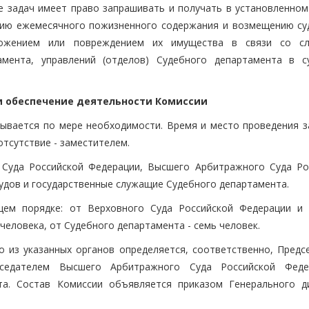
ее задач имеет право запрашивать и получать в установленном
нию ежемесячного пожизненного содержания и возмещению су
тожением или повреждением их имущества в связи со с
амента, управлений (отделов) Судебного департамента в с
 и обеспечение деятельности Комиссии
озывается по мере необходимости. Время и место проведения з
отсутствие - заместителем.
о Суда Российской Федерации, Высшего Арбитражного Суда Ро
удов и государственные служащие Судебного департамента.
щем порядке: от Верховного Суда Российской Федерации и
человека, от Судебного департамента - семь человек.
 из указанных органов определяется, соответственно, Предс
дседателем Высшего Арбитражного Суда Российской Фед
та. Состав Комиссии объявляется приказом Генерального д