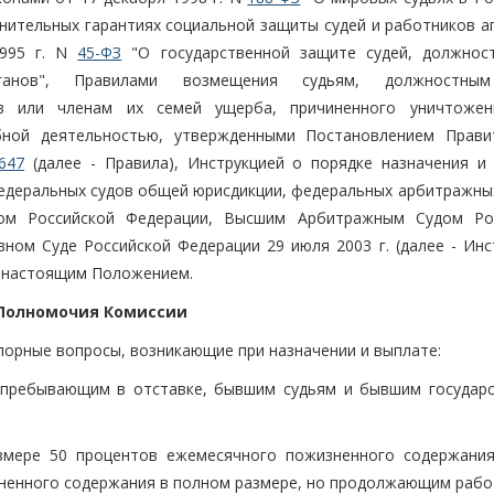
нительных гарантиях социальной защиты судей и работников а
1995 г. N
45-ФЗ
"О государственной защите судей, должнос
ганов", Правилами возмещения судьям, должностны
ов или членам их семей ущерба, причиненного уничтоже
ной деятельностью, утвержденными Постановлением Прави
647
(далее - Правила), Инструкцией о порядке назначения и
деральных судов общей юрисдикции, федеральных арбитражных
ом Российской Федерации, Высшим Арбитражным Судом Ро
ом Суде Российской Федерации 29 июля 2003 г. (далее - Инст
е настоящим Положением.
 Полномочия Комиссии
порные вопросы, возникающие при назначении и выплате:
 пребывающим в отставке, бывшим судьям и бывшим государ
змере 50 процентов ежемесячного пожизненного содержания
ненного содержания в полном размере, но продолжающим рабо