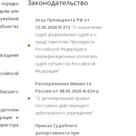
Законодательство
 порядке
дьям или
лужебной
Указ Президента РФ от
убъектах
12.05.2026 N 313
"О назначении
судей федеральных судов и о
представителях Президента
Российской Федерации в
аседания
квалификационных коллегиях
судей субъектов Российской
Федерации"
ссийской
Распоряжение Минюста
России от 08.05.2026 N 624-р
 Высшего
"О депонировании правил
постоянно действующего
едателем
арбитражного учреждения"
ерации и
иректора
Приказ Судебного
департамента при