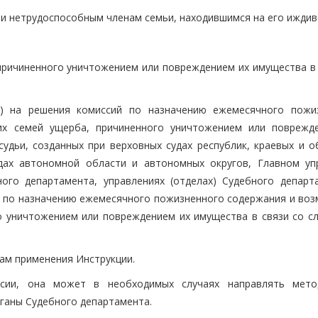
и нетрудоспособным членам семьи, находившимся на его иждив
причиненного уничтожением или повреждением их имущества в 
ия) на решения комиссий по назначению ежемесячного пожи
х семей ущерба, причиненного уничтожением или поврежд
удьи, созданных при верховных судах республик, краевых и о
удах автономной области и автономных округов, Главном уп
ого департамента, управлениях (отделах) Судебного департ
ия по назначению ежемесячного пожизненного содержания и во
о уничтожением или повреждением их имущества в связи со с
сам применения Инструкции.
сии, она может в необходимых случаях направлять мето
ганы Судебного департамента.