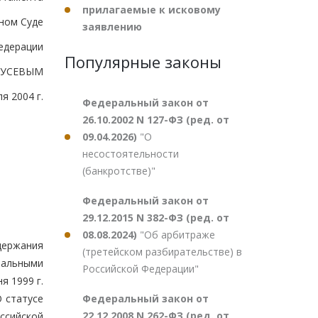
прилагаемые к исковому
ном Суде
заявлению
едерации
Популярные законы
.ГУСЕВЫМ
я 2004 г.
Федеральный закон от
26.10.2002 N 127-ФЗ (ред. от
09.04.2026)
"О
несостоятельности
(банкротстве)"
Федеральный закон от
29.12.2015 N 382-ФЗ (ред. от
08.08.2024)
"Об арбитраже
держания
(третейском разбирательстве) в
ральными
Российской Федерации"
я 1999 г.
Федеральный закон от
 статусе
22.12.2008 N 262-ФЗ (ред. от
ссийской