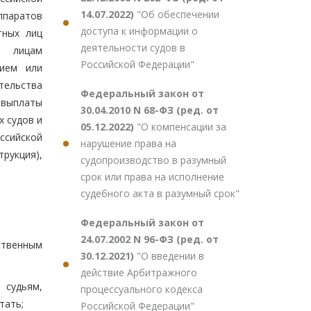
14.07.2022)
"Об обеспечении
ппаратов
доступа к информации о
тных лиц
деятельности судов в
м лицам
Российской Федерации"
нием или
тельства
Федеральный закон от
 выплаты
30.04.2010 N 68-ФЗ (ред. от
 судов и
05.12.2022)
"О компенсации за
ссийской
нарушение права на
рукция),
судопроизводство в разумный
срок или права на исполнение
судебного акта в разумный срок"
Федеральный закон от
24.07.2002 N 96-ФЗ (ред. от
ственным
30.12.2021)
"О введении в
действие Арбитражного
 судьям,
процессуального кодекса
тать;
Российской Федерации"