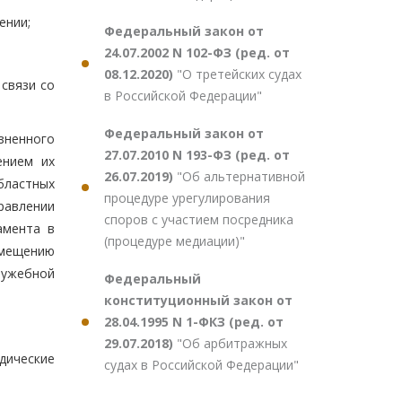
ении;
Федеральный закон от
24.07.2002 N 102-ФЗ (ред. от
08.12.2020)
"О третейских судах
связи со
в Российской Федерации"
Федеральный закон от
зненного
27.07.2010 N 193-ФЗ (ред. от
ением их
26.07.2019)
"Об альтернативной
бластных
процедуре урегулирования
равлении
споров с участием посредника
амента в
(процедуре медиации)"
змещению
лужебной
Федеральный
конституционный закон от
28.04.1995 N 1-ФКЗ (ред. от
29.07.2018)
"Об арбитражных
дические
судах в Российской Федерации"