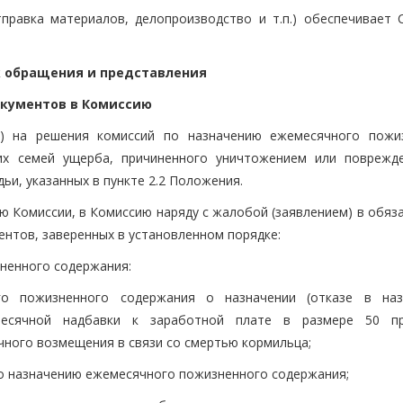
тправка материалов, делопроизводство и т.п.) обеспечивает 
к обращения и представления
кументов в Комиссию
ия) на решения комиссий по назначению ежемесячного пожи
х семей ущерба, причиненного уничтожением или поврежд
ьи, указанных в пункте 2.2 Положения.
ию Комиссии, в Комиссию наряду с жалобой (заявлением) в обя
нтов, заверенных в установленном порядке:
зненного содержания:
о пожизненного содержания о назначении (отказе в наз
месячной надбавки к заработной плате в размере 50 п
ного возмещения в связи со смертью кормильца;
по назначению ежемесячного пожизненного содержания;