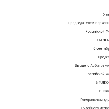
Ут
Председателем Верховн
Российской Ф
В.М.ЛЕ
6 сентябр
Предс
Высшего Арбитражн
Российской Ф
В.Ф.ЯК
19 июл
Генеральным ди
Судебного депа