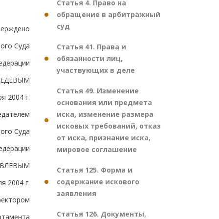
Статья 4. Право на
обращение в арбитражный
суд
верждено
ого Суда
Статья 41. Права и
обязанности лиц,
едерации
участвующих в деле
БЕДЕВЫМ
Статья 49. Изменение
я 2004 г.
основания или предмета
иска, изменение размера
едателем
исковых требований, отказ
ого Суда
от иска, признание иска,
едерации
мировое соглашение
ОВЛЕВЫМ
Статья 125. Форма и
содержание искового
я 2004 г.
заявления
ректором
Статья 126. Документы,
ртамента