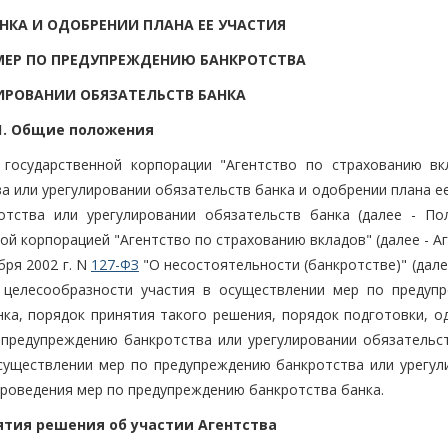
НКА И ОДОБРЕНИИ ПЛАНА ЕЕ УЧАСТИЯ
МЕР ПО ПРЕДУПРЕЖДЕНИЮ БАНКРОТСТВА
ИРОВАНИИ ОБЯЗАТЕЛЬСТВ БАНКА
1. Общие положения
 государственной корпорации "Агентство по страхованию вк
 или урегулировании обязательств банка и одобрении плана ее
тства или урегулировании обязательств банка (далее - По
ой корпорацией "Агентство по страхованию вкладов" (далее - А
бря 2002 г. N
127-ФЗ
"О несостоятельности (банкротстве)" (дале
 целесообразности участия в осуществлении мер по предуп
нка, порядок принятия такого решения, порядок подготовки, о
 предупреждению банкротства или урегулировании обязательст
осуществлении мер по предупреждению банкротства или урегул
проведения мер по предупреждению банкротства банка.
ятия решения об участии Агентства