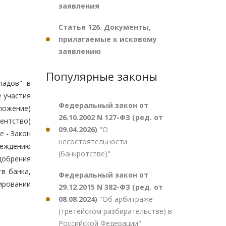
заявления
Статья 126. Документы,
прилагаемые к исковому
заявлению
Популярные законы
ладов" в
 участия
Федеральный закон от
ложение)
26.10.2002 N 127-ФЗ (ред. от
гентство)
09.04.2026)
"О
е - Закон
несостоятельности
реждению
(банкротстве)"
добрения
в банка,
Федеральный закон от
ировании
29.12.2015 N 382-ФЗ (ред. от
08.08.2024)
"Об арбитраже
(третейском разбирательстве) в
Российской Федерации"