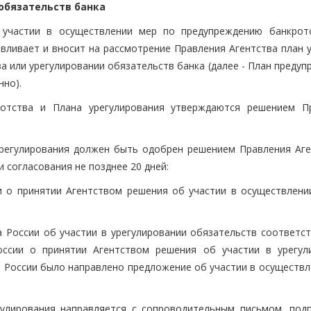
обязательств банка
б участии в осуществлении мер по предупреждению банкрот
вливает и вносит на рассмотрение Правления Агентства план у
 или урегулировании обязательств банка (далее - План предуп
нно).
отства и Плана урегулирования утверждаются решением П
урегулирования должен быть одобрен решением Правления Аге
 согласования не позднее 20 дней:
и о принятии Агентством решения об участии в осуществлени
а России об участии в урегулировании обязательств соответс
оссии о принятии Агентством решения об участии в урегул
м России было направлено предложение об участии в осуществл
гулирования направляется с сопроводительным письмом, под