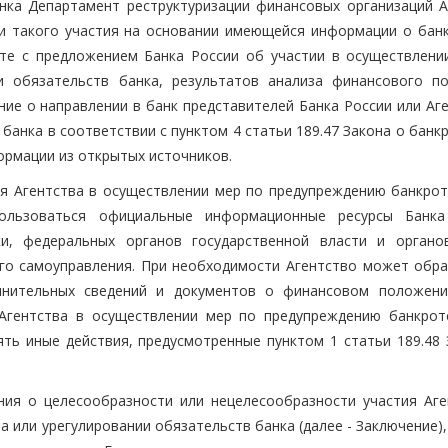
нка Департамент реструктуризации финансовых организаций А
и такого участия на основании имеющейся информации о банк
сте с предложением Банка России об участии в осуществлени
и обязательств банка, результатов анализа финансового п
ние о направлении в банк представителей Банка России или Аг
анка в соответствии с пунктом 4 статьи 189.47 Закона о банк
ормации из открытых источников.
я Агентства в осуществлении мер по предупреждению банкрот
пользоваться официальные информационные ресурсы Банка
ки, федеральных органов государственной власти и органо
го самоуправления. При необходимости Агентство может обра
лнительных сведений и документов о финансовом положени
Агентства в осуществлении мер по предупреждению банкрот
ять иные действия, предусмотренные пунктом 1 статьи 189.48 
ия о целесообразности или нецелесообразности участия Аге
 или урегулировании обязательств банка (далее - Заключение)