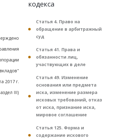
кодекса
Статья 4. Право на
обращение в арбитражный
суд
верждено
равления
Статья 41. Права и
обязанности лиц,
рпорации
участвующих в деле
 вкладов"
Статья 49. Изменение
а 2017 г.
основания или предмета
иска, изменение размера
аздел III)
исковых требований, отказ
от иска, признание иска,
мировое соглашение
Статья 125. Форма и
содержание искового