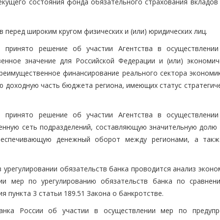
екущего состояния фонда обязательного страхования вкладов
 перед широким кругом физических и (или) юридических лиц.
ь принято решение об участии Агентства в осуществлени
енное значение для Российской Федерации и (или) экономич
преимущественное финансирование реального сектора экономик
ю доходную часть бюджета региона, имеющих статус стратегиче
ь принято решение об участии Агентства в осуществлени
ленную сеть подразделений, составляющую значительную долю
обеспечивающую денежный оборот между регионами, а так
 в урегулировании обязательств банка проводится анализ экон
нии мер по урегулированию обязательств банка по сравнен
я пункта 3 статьи 189.51 Закона о банкротстве.
Банка России об участии в осуществлении мер по предуп