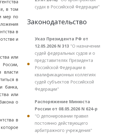
гентства
судах в Российской Федерации"
е, в том
и мер по
Законодательство
оложения
ентства в
Указ Президента РФ от
ротстве и
12.05.2026 N 313
"О назначении
судей федеральных судов и о
ства или
представителях Президента
 России,
Российской Федерации в
в власти
квалификационных коллегиях
титься в
судей субъектов Российской
и банка,
Федерации"
ства или
Распоряжение Минюста
Закона о
России от 08.05.2026 N 624-р
"О депонировании правил
нтства в
постоянно действующего
, которое
арбитражного учреждения"