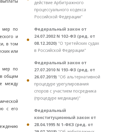
 выплаты
действие Арбитражного
процессуального кодекса
Российской Федерации"
Федеральный закон от
и мер по
24.07.2002 N 102-ФЗ (ред. от
еского и
08.12.2020)
"О третейских судах
и, в том
в Российской Федерации"
ских или
Федеральный закон от
и мер по
27.07.2010 N 193-ФЗ (ред. от
 в общем
26.07.2019)
"Об альтернативной
же между
процедуре урегулирования
споров с участием посредника
(процедуре медиации)"
омической
ию с его
Федеральный
конституционный закон от
28.04.1995 N 1-ФКЗ (ред. от
реждению
29.07.2018)
"Об арбитражных