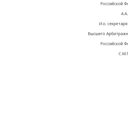
Российской Ф
А.
И.о. секретар
Высшего Арбитражн
Российской Ф
С.М