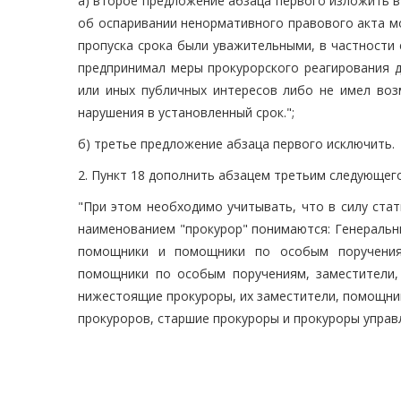
а) второе предложение абзаца первого изложить 
об оспаривании ненормативного правового акта м
пропуска срока были уважительными, в частности 
предпринимал меры прокурорского реагирования д
или иных публичных интересов либо не имел воз
нарушения в установленный срок.";
б) третье предложение абзаца первого исключить.
2. Пункт 18 дополнить абзацем третьим следующег
"При этом необходимо учитывать, что в силу ста
наименованием "прокурор" понимаются: Генеральн
помощники и помощники по особым поручениям
помощники по особым поручениям, заместители,
нижестоящие прокуроры, их заместители, помощни
прокуроров, старшие прокуроры и прокуроры управл