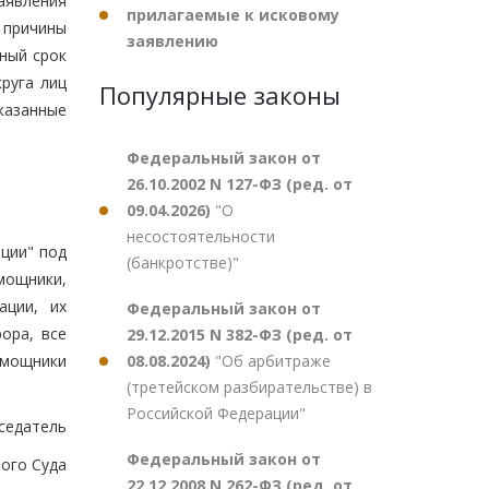
аявления
прилагаемые к исковому
 причины
заявлению
мный срок
руга лиц
Популярные законы
казанные
Федеральный закон от
26.10.2002 N 127-ФЗ (ред. от
09.04.2026)
"О
несостоятельности
ции" под
(банкротстве)"
мощники,
ации, их
Федеральный закон от
ора, все
29.12.2015 N 382-ФЗ (ред. от
08.08.2024)
"Об арбитраже
омощники
(третейском разбирательстве) в
Российской Федерации"
седатель
Федеральный закон от
ого Суда
22.12.2008 N 262-ФЗ (ред. от