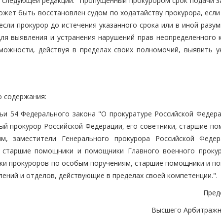
в следующей редакции: "Пропущенный прокурором срок подачи з
ожет быть восстановлен судом по ходатайству прокурора, если
если прокурор до истечения указанного срока или в иной разу
ля выявления и устранения нарушений прав неопределенного к
можности, действуя в пределах своих полномочий, выявить у
о содержания:
тьи 54 Федерального закона "О прокуратуре Российской Федера
ый прокурор Российской Федерации, его советники, старшие по
, заместители Генерального прокурора Российской Федер
 старшие помощники и помощники Главного военного прокур
ки прокуроров по особым поручениям, старшие помощники и п
ений и отделов, действующие в пределах своей компетенции.".
Пред
Высшего Арбитражн