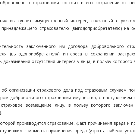
обровольного страхования состоит в его сохранении от не
ния выступает имущественный интерес, связанный с риско
, принадлежащего страхователю (выгодоприобретателю) на о
ительность заключенного им договора добровольного стр
еля (выгодоприобретателя) интереса в сохранении застрах
ь доказывания отсутствия интереса у лица, в пользу которого
а об организации страхового дела под страховым случаем по
ром добровольного страхования имущества, с наступлением 
 страховое возмещение лицу, в пользу которого заключен
.
которой производится страхование, факт причинения вреда и п
ступившим с момента причинения вреда (утраты, гибели, уста