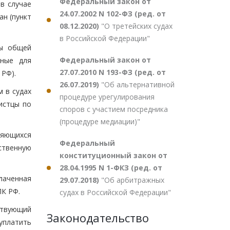
Федеральный закон от
в случае
24.07.2002 N 102-ФЗ (ред. от
н (пункт
08.12.2020)
"О третейских судах
в Российской Федерации"
ды общей
Федеральный закон от
нные для
27.07.2010 N 193-ФЗ (ред. от
 РФ).
26.07.2019)
"Об альтернативной
м в судах
процедуре урегулирования
истцы по
споров с участием посредника
(процедуре медиации)"
ляющихся
Федеральный
рственную
конституционный закон от
28.04.1995 N 1-ФКЗ (ред. от
лаченная
29.07.2018)
"Об арбитражных
ПК РФ.
судах в Российской Федерации"
ствующий
Законодательство
уплатить