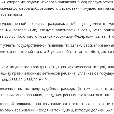
ния споров до подачи искового заявления в суд предусмотрен 
ржении договора добровольного страхования имущества гражда
нных законом.
государственной пошлины гражданами, обращающимися в су
выми заявлениями, следует учитывать льготы, установле
ье 333.36 Налогового кодекса Российской Федерации (далее - НК
 от уплаты государственной пошлины по делам, рассматриваемы
учетом положений пункта 3 указанной статьи освобождаются 
.
нием имущества граждан, истцы (за исключением истцов, яв
в защиту прав и законных интересов ребенка) уплачивают госуда
ьями 333.19 и 333.20 НК РФ.
несенные им по делу судебные расходы (в том числе и уп
тветчиком по правилам, предусмотренным статьями 98 и 100 Г
твенной пошлины, она взыскивается с ответчика в соответ
сковых требований исходя из той суммы, которую должен был 