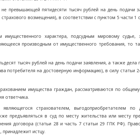
, не превышающей пятидесяти тысяч рублей на день подачи з
и страхового возмещения), в соответствии с пунктом 5 части 1 
м имущественного характера, подсудным мировому судье, 
ляющееся производным от имущественного требования, то та
ьдесят тысяч рублей на день подачи заявления, а также дела 
ава потребителя на достоверную информацию), в силу статьи 2
трахованием имущества граждан, рассматриваются по общему
ия ответчика.
 являющегося страхователем, выгодоприобретателем по 
кже предъявляться в суд по месту жительства или месту пр
нения договора (статьи 28 и часть 7 статьи 29 ГПК РФ). Прав
, принадлежит истцу.