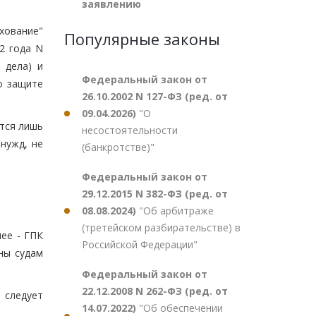
заявлению
хование"
Популярные законы
2 года N
 дела) и
Федеральный закон от
о защите
26.10.2002 N 127-ФЗ (ред. от
09.04.2026)
"О
тся лишь
несостоятельности
нужд, не
(банкротстве)"
Федеральный закон от
29.12.2015 N 382-ФЗ (ред. от
08.08.2024)
"Об арбитраже
(третейском разбирательстве) в
лее - ГПК
Российской Федерации"
ны судам
Федеральный закон от
22.12.2008 N 262-ФЗ (ред. от
 следует
14.07.2022)
"Об обеспечении