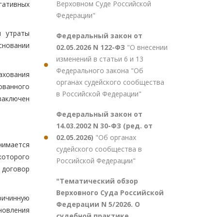
Верховном Суде Российской
гативных
Федерации"
м утраты
Федеральный закон от
сновании
02.05.2026 N 122-ФЗ
"О внесении
изменений в статьи 6 и 13
Федерального закона "Об
ахования
органах судейского сообщества
ованного
в Российской Федерации"
 заключен
Федеральный закон от
14.03.2002 N 30-ФЗ (ред. от
02.05.2026)
"Об органах
нимается
судейского сообщества в
которого
Российской Федерации"
 договор
"Тематический обзор
Верховного Суда Российской
ричинную
Федерации N 5/2026. О
новления
судебной практике