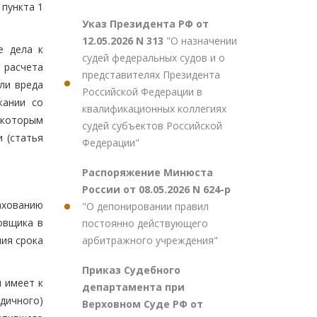
 пункта 1
Указ Президента РФ от
12.05.2026 N 313
"О назначении
е дела к
судей федеральных судов и о
 расчета
представителях Президента
ли вреда
Российской Федерации в
кании со
квалификационных коллегиях
 которым
судей субъектов Российской
 (статья
Федерации"
Распоряжение Минюста
России от 08.05.2026 N 624-р
ахованию
"О депонировании правил
овщика в
постоянно действующего
арбитражного учреждения"
ия срока
Приказ Судебного
и имеет к
департамента при
дичного)
Верховном Суде РФ от