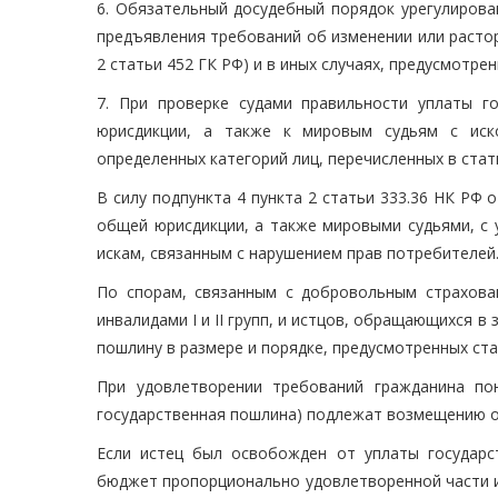
6. Обязательный досудебный порядок урегулирова
предъявления требований об изменении или расто
2 статьи 452 ГК РФ) и в иных случаях, предусмотре
7. При проверке судами правильности уплаты 
юрисдикции, а также к мировым судьям с иско
определенных категорий лиц, перечисленных в стат
В силу подпункта 4 пункта 2 статьи 333.36 НК РФ
общей юрисдикции, а также мировыми судьями, с 
искам, связанным с нарушением прав потребителей
По спорам, связанным с добровольным страхова
инвалидами I и II групп, и истцов, обращающихся 
пошлину в размере и порядке, предусмотренных стат
При удовлетворении требований гражданина по
государственная пошлина) подлежат возмещению о
Если истец был освобожден от уплаты государс
бюджет пропорционально удовлетворенной части и