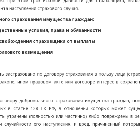
ия. При этом срок исковой давности для страховщика, выпл
нта наступления страхового случая.
ного страхования имущества граждан:
ественные условия, права и обязанности
освобождения страховщика от выплаты
рахового возмещения
ь застраховано по договору страхования в пользу лица (страх
аконе, ином правовом акте или договоре интерес в сохранен
оговору добровольного страхования имущества граждан, по
нных в статье 128 ГК РФ, в отношении которых может суще
быть утрачены (полностью или частично) либо повреждены в ре
 случайности его наступления, и вред, причиненный которы