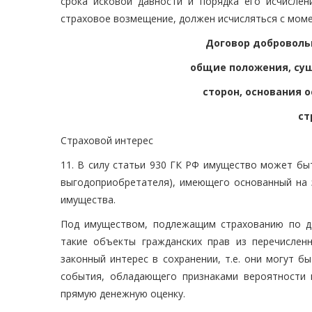
срока исковой давности и порядка его исчислен
страховое возмещение, должен исчисляться с моме
Договор доброволь
общие положения, сущ
сторон, основания 
ст
Страховой интерес
11. В силу статьи 930 ГК РФ имущество может быт
выгодоприобретателя), имеющего основанный на з
имущества.
Под имуществом, подлежащим страхованию по д
такие объекты гражданских прав из перечисле
законный интерес в сохранении, т.е. они могут 
события, обладающего признаками вероятности и
прямую денежную оценку.