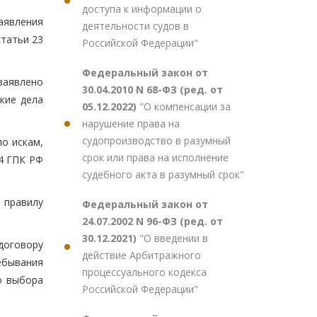
доступа к информации о
аявления
деятельности судов в
статьи 23
Российской Федерации"
Федеральный закон от
заявлено
30.04.2010 N 68-ФЗ (ред. от
кие дела
05.12.2022)
"О компенсации за
нарушение права на
судопроизводство в разумный
по искам,
срок или права на исполнение
4 ГПК РФ
судебного акта в разумный срок"
 правилу
Федеральный закон от
24.07.2002 N 96-ФЗ (ред. от
30.12.2021)
"О введении в
договору
действие Арбитражного
ебывания
процессуального кодекса
о выбора
Российской Федерации"