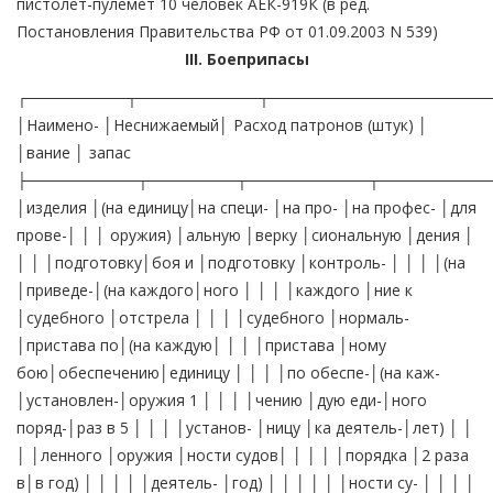
пистолет-пулемет 10 человек АЕК-919К (в ред.
Постановления Правительства РФ от 01.09.2003 N 539)
III. Боеприпасы
┌─────────┬───────────┬────────────────────
│Наимено- │Неснижаемый│ Расход патронов (штук) │
│вание │ запас
├──────────┬────────┬───────────┬──────────
│изделия │(на единицу│на специ- │на про- │на профес- │для
прове-│ │ │ оружия) │альную │верку │сиональную │дения │
│ │ │подготовку│боя и │подготовку │контроль- │ │ │ │(на
│приведе-│(на каждого│ного │ │ │ │каждого │ние к
│судебного │отстрела │ │ │ │судебного │нормаль-
│пристава по│(на каждую│ │ │ │пристава │ному
бою│обеспечению│единицу │ │ │ │по обеспе-│(на каж-
│установлен-│оружия 1 │ │ │ │чению │дую еди-│ного
поряд-│раз в 5 │ │ │ │установ- │ницу │ка деятель-│лет) │ │
│ │ленного │оружия │ности судов│ │ │ │ │порядка │2 раза
в│в год) │ │ │ │ │деятель- │год) │ │ │ │ │ │ности су- │ │ │ │