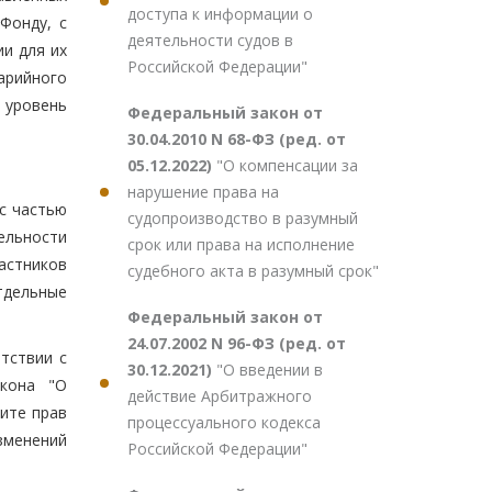
доступа к информации о
Фонду, с
деятельности судов в
и для их
Российской Федерации"
арийного
 уровень
Федеральный закон от
30.04.2010 N 68-ФЗ (ред. от
05.12.2022)
"О компенсации за
нарушение права на
с частью
судопроизводство в разумный
ельности
срок или права на исполнение
частников
судебного акта в разумный срок"
тдельные
Федеральный закон от
24.07.2002 N 96-ФЗ (ред. от
тствии с
30.12.2021)
"О введении в
акона "О
действие Арбитражного
щите прав
процессуального кодекса
изменений
Российской Федерации"