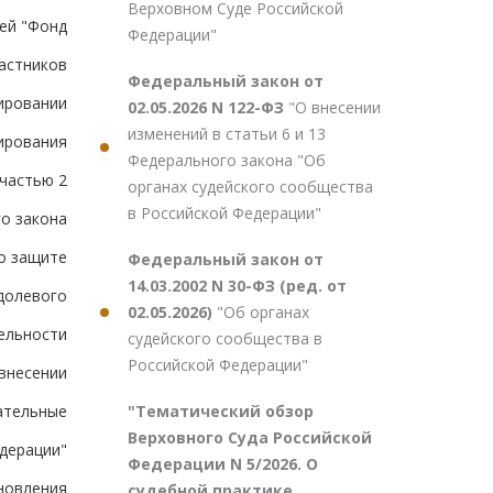
Верховном Суде Российской
ей "Фонд
Федерации"
частников
Федеральный закон от
ировании
02.05.2026 N 122-ФЗ
"О внесении
изменений в статьи 6 и 13
ирования
Федерального закона "Об
частью 2
органах судейского сообщества
в Российской Федерации"
го закона
о защите
Федеральный закон от
14.03.2002 N 30-ФЗ (ред. от
 долевого
02.05.2026)
"Об органах
ельности
судейского сообщества в
Российской Федерации"
 внесении
"Тематический обзор
ательные
Верховного Суда Российской
дерации"
Федерации N 5/2026. О
ановления
судебной практике