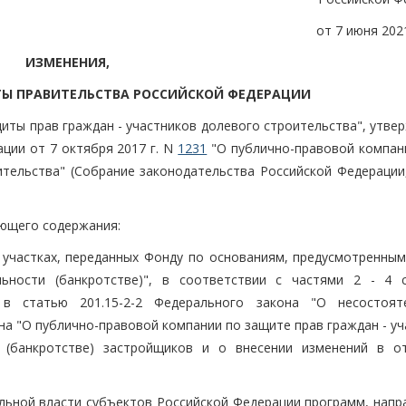
от 7 июня 2021
ИЗМЕНЕНИЯ,
ТЫ ПРАВИТЕЛЬСТВА РОССИЙСКОЙ ФЕДЕРАЦИИ
щиты прав граждан - участников долевого строительства", утв
ции от 7 октября 2017 г. N
1231
"О публично-правовой компан
ительства" (Собрание законодательства Российской Федерации,
дующего содержания:
х участках, переданных Фонду по основаниям, предусмотренным
льности (банкротстве)", в соответствии с частями 2 - 4 
в статью 201.15-2-2 Федерального закона "О несостоят
кона "О публично-правовой компании по защите прав граждан - у
и (банкротстве) застройщиков и о внесении изменений в о
ельной власти субъектов Российской Федерации программ, напр