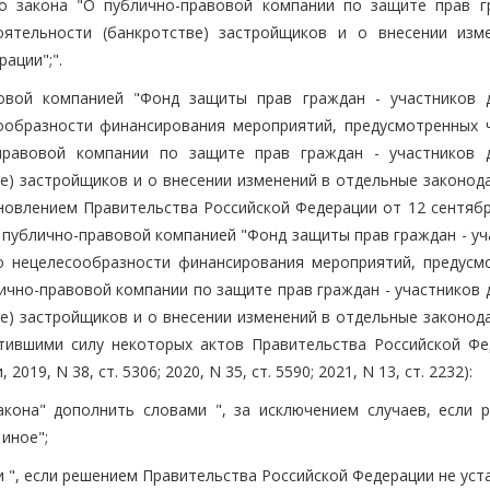
го закона "О публично-правовой компании по защите прав г
оятельности (банкротстве) застройщиков и о внесении изм
ации";".
вовой компанией "Фонд защиты прав граждан - участников 
ообразности финансирования мероприятий, предусмотренных 
-правовой компании по защите прав граждан - участников 
ве) застройщиков и о внесении изменений в отдельные законод
новлением Правительства Российской Федерации от 12 сентября
публично-правовой компанией "Фонд защиты прав граждан - уч
о нецелесообразности финансирования мероприятий, предусм
лично-правовой компании по защите прав граждан - участников
ве) застройщиков и о внесении изменений в отдельные законод
атившими силу некоторых актов Правительства Российской Фе
9, N 38, ст. 5306; 2020, N 35, ст. 5590; 2021, N 13, ст. 2232):
Закона" дополнить словами ", за исключением случаев, если 
иное";
и ", если решением Правительства Российской Федерации не ус