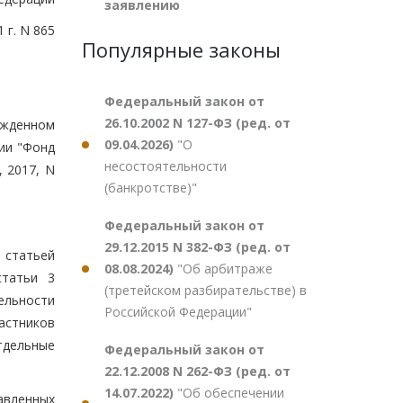
заявлению
 г. N 865
Популярные законы
Федеральный закон от
26.10.2002 N 127-ФЗ (ред. от
ержденном
09.04.2026)
"О
ии "Фонд
несостоятельности
 2017, N
(банкротстве)"
Федеральный закон от
29.12.2015 N 382-ФЗ (ред. от
 статьей
08.08.2024)
"Об арбитраже
статьи 3
(третейском разбирательстве) в
ельности
Российской Федерации"
частников
тдельные
Федеральный закон от
22.12.2008 N 262-ФЗ (ред. от
14.07.2022)
"Об обеспечении
авленных