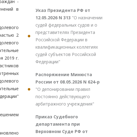
раждан -
енений в
Указ Президента РФ от
12.05.2026 N 313
"О назначении
судей федеральных судов и о
долевого
представителях Президента
частью 2
Российской Федерации в
долевого
квалификационных коллегиях
ательные
судей субъектов Российской
 2019 г.
Федерации"
астников
отренных
Распоряжение Минюста
 долевого
России от 08.05.2026 N 624-р
ательные
"О депонировании правил
дерации"
постоянно действующего
арбитражного учреждения"
решением
Приказ Судебного
департамента при
Верховном Суде РФ от
тановлено