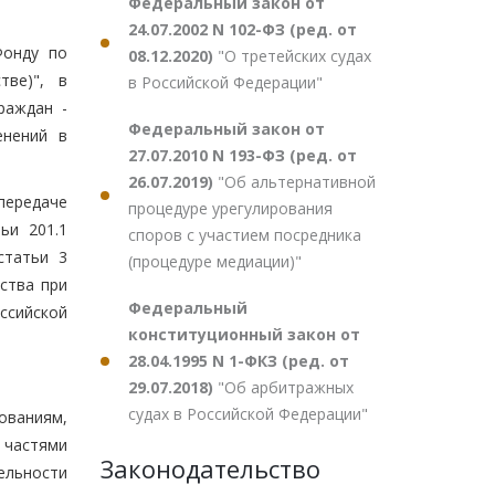
Федеральный закон от
24.07.2002 N 102-ФЗ (ред. от
Фонду по
08.12.2020)
"О третейских судах
тве)", в
в Российской Федерации"
раждан -
Федеральный закон от
енений в
27.07.2010 N 193-ФЗ (ред. от
26.07.2019)
"Об альтернативной
передаче
процедуре урегулирования
ьи 201.1
споров с участием посредника
статьи 3
(процедуре медиации)"
ства при
Федеральный
ссийской
конституционный закон от
28.04.1995 N 1-ФКЗ (ред. от
29.07.2018)
"Об арбитражных
судах в Российской Федерации"
ваниям,
с частями
Законодательство
тельности