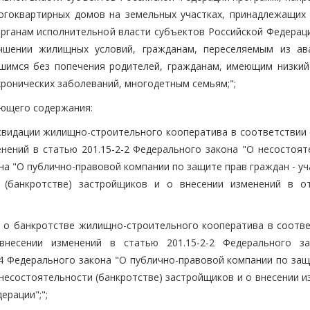
огоквартирных домов на земельных участках, принадлежащих 
ганам исполнительной власти субъектов Российской Федераци
чшении жилищных условий, гражданам, переселяемым из ав
шимся без попечения родителей, гражданам, имеющим низкий
ронических заболеваний, многодетным семьям;";
дующего содержания:
иквидации жилищно-строительного кооператива в соответствии 
енений в статью 201.15-2-2 Федерального закона "О несостоят
кона "О публично-правовой компании по защите прав граждан - у
и (банкротстве) застройщиков и о внесении изменений в о
м о банкротстве жилищно-строительного кооператива в соотве
несении изменений в статью 201.15-2-2 Федерального з
3.4 Федерального закона "О публично-правовой компании по за
 несостоятельности (банкротстве) застройщиков и о внесении 
ерации";";