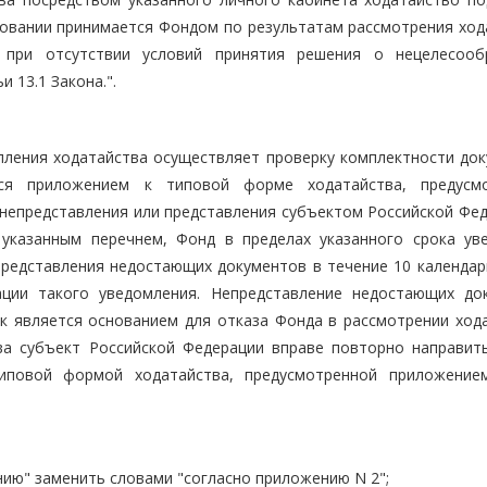
овании принимается Фондом по результатам рассмотрения ход
 при отсутствии условий принятия решения о нецелесооб
 13.1 Закона.".
тупления ходатайства осуществляет проверку комплектности до
уся приложением к типовой форме ходатайства, предусм
 непредставления или представления субъектом Российской Фед
указанным перечнем, Фонд в пределах указанного срока ув
редставления недостающих документов в течение 10 календар
ации такого уведомления. Непредставление недостающих до
к является основанием для отказа Фонда в рассмотрении хода
ва субъект Российской Федерации вправе повторно направит
типовой формой ходатайства, предусмотренной приложени
нию" заменить словами "согласно приложению N 2";