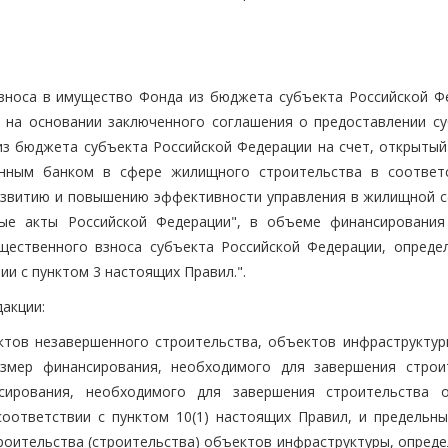
взноса в имущество Фонда из бюджета субъекта Российской Ф
 на основании заключенного соглашения о предоставлении су
з бюджета субъекта Российской Федерации на счет, открытый
енным банком в сфере жилищного строительства в соответ
развитию и повышению эффективности управления в жилищной с
ные акты Российской Федерации", в объеме финансирования
щественного взноса субъекта Российской Федерации, опреде
и с пунктом 3 настоящих Правил.".
дакции:
тов незавершенного строительства, объектов инфраструктуры
азмер финансирования, необходимого для завершения строи
сирования, необходимого для завершения строительства 
соответствии с пунктом 10(1) настоящих Правил, и предельн
роительства (строительства) объектов инфраструктуры, опреде