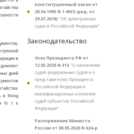
конституционный закон от
атайства
28.04.1995 N 1-ФКЗ (ред. от
разности
29.07.2018)
"Об арбитражных
судах в Российской Федерации"
Законодательство
кументов,
отренной
Указ Президента РФ от
ерации в
12.05.2026 N 313
"О назначении
едомляет
судей федеральных судов и о
ных дней
представителях Президента
кументов
Российской Федерации в
тайства.
квалификационных коллегиях
ь в Фонд
судей субъектов Российской
ем N 1 к
Федерации"
Распоряжение Минюста
России от 08.05.2026 N 624-р