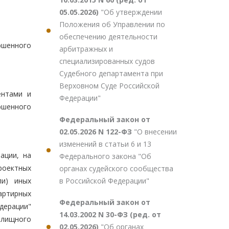
05.05.2026)
"Об утверждении
Положения об Управлении по
обеспечению деятельности
ршенного
арбитражных и
специализированных судов
Судебного департамента при
Верховном Суде Российской
ентами и
Федерации"
ршенного
Федеральный закон от
02.05.2026 N 122-ФЗ
"О внесении
изменений в статьи 6 и 13
ации, на
Федерального закона "Об
роектных
органах судейского сообщества
в Российской Федерации"
ли) иных
артирных
Федеральный закон от
дерации"
14.03.2002 N 30-ФЗ (ред. от
илищного
02.05.2026)
"Об органах