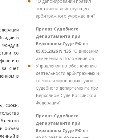
"О депонировании правил
постоянно действующего
арбитражного учреждения"
Приказ Судебного
едерации
департамента при
бсидии в
Верховном Суде РФ от
 Фонду в
05.05.2026 N 135
"О внесении
ствии со
изменений в Положение об
фере и о
Управлении по обеспечению
 за счет
деятельности арбитражных и
ленном в
специализированных судов
Судебного департамента при
Верховном Суде Российской
Федерации"
, сроки,
тельства
Приказ Судебного
объектов
департамента при
ый объем
Верховном Суде РФ от
ленный в
10.03.2015 N 60 (ред. от