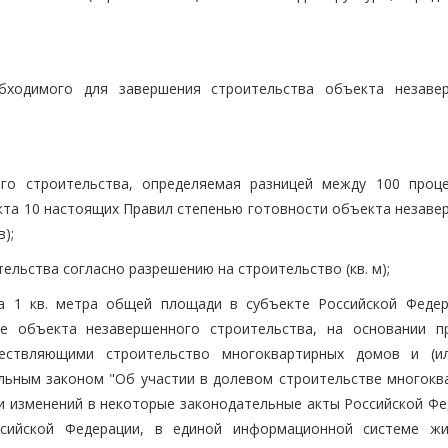
обходимого для завершения строительства объекта незаве
ого строительства, определяемая разницей между 100 проц
нкта 10 настоящих Правил степенью готовности объекта незаве
);
льства согласно разрешению на строительство (кв. м);
ва 1 кв. метра общей площади в субъекте Российской Федер
ие объекта незавершенного строительства, на основании п
ществляющими строительство многоквартирных домов и (и
льным законом "Об участии в долевом строительстве многокв
и изменений в некоторые законодательные акты Российской Фе
ссийской Федерации, в единой информационной системе ж