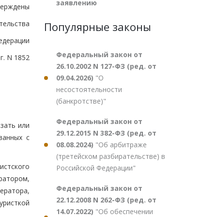
заявлению
верждены
тельства
Популярные законы
едерации
Федеральный закон от
г. N 1852
26.10.2002 N 127-ФЗ (ред. от
09.04.2026)
"О
несостоятельности
(банкротстве)"
Федеральный закон от
зать или
29.12.2015 N 382-ФЗ (ред. от
занных с
08.08.2024)
"Об арбитраже
(третейском разбирательстве) в
истского
Российской Федерации"
ратором,
Федеральный закон от
ератора,
22.12.2008 N 262-ФЗ (ред. от
уристкой
14.07.2022)
"Об обеспечении