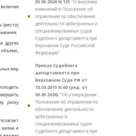
05.05.2026 N 135
"О внесении
 включая
изменений в Положение об
Управлении по обеспечению
деятельности арбитражных и
 (места)
специализированных судов
бывания;
Судебного департамента при
и других
Верховном Суде Российской
 объеме,
Федерации"
Приказ Судебного
льных мер
департамента при
Верховном Суде РФ от
роходить
10.03.2015 N 60 (ред. от
05.05.2026)
"Об утверждении
овершить
Положения об Управлении по
му риску
обеспечению деятельности
арбитражных и
полагает
специализированных судов
 жизни и
Судебного департамента при
и видами