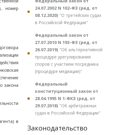
Федеральный закон от
ственной
24.07.2002 N 102-ФЗ (ред. от
ы, номер
08.12.2020)
"О третейских судах
в Российской Федерации"
Федеральный закон от
27.07.2010 N 193-ФЗ (ред. от
договора
26.07.2019)
"Об альтернативной
ализации
процедуре урегулирования
 действия
споров с участием посредника
анковская
(процедуре медиации)"
спечение
Федеральный
о закона
конституционный закон от
28.04.1995 N 1-ФКЗ (ред. от
ельности
29.07.2018)
"Об арбитражных
судах в Российской Федерации"
гента) в
Законодательство