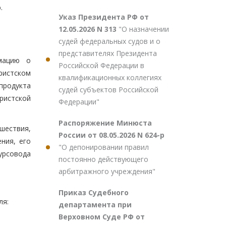
.
Указ Президента РФ от
12.05.2026 N 313
"О назначении
судей федеральных судов и о
представителях Президента
мацию о
Российской Федерации в
ристском
квалификационных коллегиях
продукта
судей субъектов Российской
ристской
Федерации"
Распоряжение Минюста
ешествия,
России от 08.05.2026 N 624-р
ния, его
"О депонировании правил
курсовода
постоянно действующего
арбитражного учреждения"
Приказ Судебного
ля:
департамента при
Верховном Суде РФ от