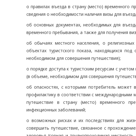
о правилах въезда в страну (место) временного п
сведения о необходимости наличия визы для въезда
об основных документах, необходимых для въезда
временного пребывания, а также для получения виз
об обычаях местного населения, о религиозных 
объектах туристского показа, находящихся под
необходимом для совершения путешествия);
о порядке доступа к туристским ресурсам с учетом
(в объеме, необходимом для совершения путешеств
об опасностях, с которыми потребитель может в
профилактику в соответствии с международными м
путешествие в страну (место) временного пр
инфекционных заболеваний;
о возможных рисках и их последствиях для жизн
совершить путешествие, связанное с прохождени
здоровья (горная и труднопроходимая местность,