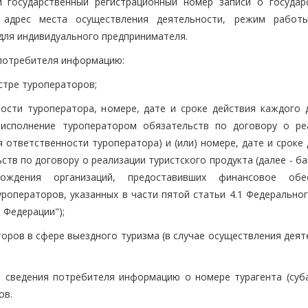
й государственный регистрационный номер записи о государ
, адрес места осуществления деятельности, режим работ
 для индивидуального предпринимателя.
 потребителя информацию:
стре туроператоров;
ости туроператора, номере, дате и сроке действия каждого 
еисполнение туроператором обязательств по договору о ре
я ответственности туроператора) и (или) номере, дате и сроке
тв по договору о реализации туристского продукта (далее - б
хождения организаций, предоставивших финансовое обе
роператоров, указанных в части пятой статьи 4.1 Федеральног
 Федерации");
оров в сфере выездного туризма (в случае осуществления деят
до сведения потребителя информацию о номере турагента (суба
ов.