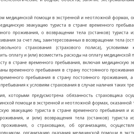
ом медицинской помощи в экстренной и неотложной формах, о
едицинскую эвакуацию туриста в стране временного пребыва
ного проживания, о возвращении тела (останков) туриста и
вания за счет лиц, заинтересованных в возвращении тела (ост
вольного страхования (страхового полиса), условиями 
ть оплату и (или) возместить расходы на оплату медицинской 
сту в стране временного пребывания, включая медицинскую э
раны временного пребывания в страну постоянного проживания,
 временного пребывания в страну постоянного проживания, а
пребывания к условиям страхования в случае наличия таких тр
ния, которыми предусмотрена обязанность страховщика осу
цинской помощи в экстренной и неотложной формах, оказанной 
скую эвакуацию туриста в стране временного пребывания и и
роживания, и (или) возвращения тела (останков) туриста и
 проживания, о страховщике, об организациях, осуществ
ховщиком, организацию оказания медицинской помощи в экст