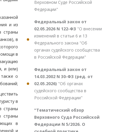
Верховном Суде Российской
Федерации"
казанной
Федеральный закон от
ния и из
02.05.2026 N 122-ФЗ
"О внесении
з страны
изменений в статьи 6 и 13
анков), в
Федерального закона "Об
которого
органах судейского сообщества
помощи в
в Российской Федерации"
вакуацию
 и (или)
Федеральный закон от
 также о
14.03.2002 N 30-ФЗ (ред. от
02.05.2026)
"Об органах
ебований;
судейского сообщества в
ществить
Российской Федерации"
туристу в
з страны
"Тематический обзор
з страны
Верховного Суда Российской
ляющих в
Федерации N 5/2026. О
ренной и
судебной практике