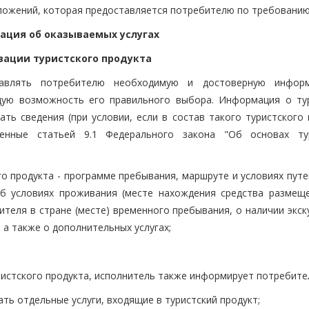
дложений, которая предоставляется потребителю по требованию
мация об оказываемых услугах
зации туристского продукта
тавлять потребителю необходимую и достоверную инфор
щую возможность его правильного выбора. Информация о ту
ть сведения (при условии, если в состав такого туристского 
ренные статьей 9.1 Федерального закона "Об основах ту
го продукта - программе пребывания, маршруте и условиях пут
б условиях проживания (месте нахождения средства размеще
бителя в стране (месте) временного пребывания, о наличии экс
, а также о дополнительных услугах;
туристского продукта, исполнитель также информирует потребите
ать отдельные услуги, входящие в туристский продукт;