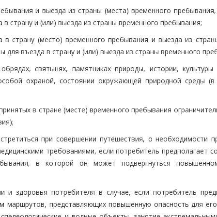
ребывания и выезда из страны (места) временного пребывания,
 в страну и (или) выезда из страны временного пребывания;
 в страну (место) временного пребывания и выезда из страны
ы для въезда в страну и (или) выезда из страны временного пре
обрядах, святынях, памятниках природы, истории, культуры 
 особой охраной, состоянии окружающей природной среды (в
 принятых в стране (месте) временного пребывания ограничите
ия);
стретиться при совершении путешествия, о необходимости п
едицинскими требованиями, если потребитель предполагает с
ебывания, в которой он может подвергнуться повышенно
и и здоровья потребителя в случае, если потребитель пред
ем маршрутов, представляющих повышенную опасность для его
 спелеологические и водные объекты, занятие экстремальным