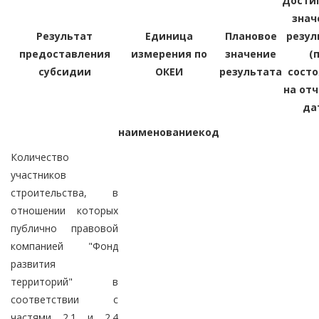
Дости
знач
Результат
Единица
Плановое
резул
предоставления
измерения по
значение
(
субсидии
ОКЕИ
результата
сост
на от
да
наименование
код
Количество
участников
строительства, в
отношении которых
публично правовой
компанией "Фонд
развития
территорий" в
соответствии с
частями 2.1 и 2.4