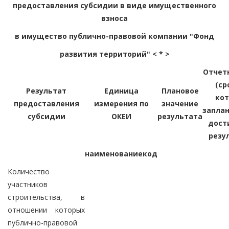
предоставления субсидии в виде имущественного
взноса
в имущество публично-правовой компании "Фонд
развития территорий" < * >
Отчет
(ср
Результат
Единица
Плановое
ко
предоставления
измерения по
значение
запла
субсидии
ОКЕИ
результата
дост
резу
наименование
код
Количество
участников
строительства, в
отношении которых
публично-правовой