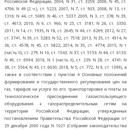
Российской Федерации, 2004, N 31, ст. 3259; 2006, N 45, ст.
4706; N 49 (2 ч.), ст. 5223; 2007, N 7, ст. 903; 2008, N 13, ст.
1316; N 44, ст. 5089; N 46, ст. 5337; 2009, N 3, ст. 378; N 39,
ст. 4613; 2010, N 9, ст. 960, N 25, ст. 3181; N 26, ст. 3350;
2011, N 14, ст. 1935, N 18, ст. 2645; N 44, ст. 6269; 2012, N 27,
ст. 3741; N 39, ст. 5283; N 52, ст. 7518; 2013, N 35, ст. 4514, N
36, ст. 4578; N 45, ст. 5822; 2014, N 35, ст. 4774; 2015, N 1
(часть II), ст. 279; N 10, ст. 1543, N 37, ст. 5153; N 44, ст. 6133;
N 49, ст. 6994; 2016, N 1 (часть II), ст. 239; N 28, ст. 4741; N
38, ст. 5564; N 43, ст. 6030; 2018, N 5, ст. 772, N 9, ст. 1399), а
также в соответствии с пунктом 4 Основных положений
формирования и государственного регулирования цен на
газ, тарифов на услуги по его транспортировке и платы за
технологическое присоединение газоиспользующего
оборудования к газораспределительным сетям на
территории Российской Федерации, утвержденных
постановлением Правительства Российской Федерации от
29 декабря 2000 года N 1021 (Собрание законодательства