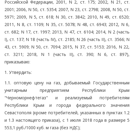
Российской Федерации, 2001, N 2, ст. 175; 2002, N 21, ст.
2001; 2006, N 50, ст. 5354; 2007, N 23, ст. 2798; 2008, N 50, ст.
5971; 2009, N 5, ст. 618; N 30, ст. 3842; 2010, N 49, ст. 6520;
2011, N 8, ст. 1109; N 35, ст. 5078; N 48, ст. 6943; 2012, N 6,
ст. 682; N 17, ст. 1997; 2013, N 47, ст. 6104; 2014, N 2 (часть
I), ст. 137; N 18 (часть IV), ст. 2185; N 26 (часть II), ст. 3566; N
43, ст. 5909; N 50, ст. 7094; 2015, N 37, ст. 5153; 2016, N 22,
ст. 3211; 2018, N 1 (часть II), ст. 390; N 6, ст. 897),
приказываю:
1. Утвердить:
1.1. оптовую цену на газ, добываемый Государственным
унитарным предприятием Республики Крым
"Черноморнефтегаз" и реализуемый потребителям
Республики Крым и города федерального значения
Севастополя (кроме потребителей, указанных в пунктах 1.2
и 1.3 настоящего приказа), с 1 июля 2018 года в размере 5
553,1 руб./1000 куб. м газа (без НДС);