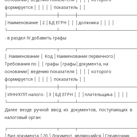
формируется │ │ │ │ │ показатель │ │
├────────────────┼─────┼───────────────────
│Наименование │2 │БД ЕГРН │ │ │должника │ │ │ │
└────────────────┴─────┴───────────────────
- в раздел IV добавить графы:
┌────────────────┬─────┬───────────────────
│ Наименование │ Код │Наименование первичного│
Требования по │ │ графы │графы│документа, на
основании│ ведению показателя │ │ │ │ которого
формируется │ │ │ │ │ показатель │ │
├────────────────┼─────┼───────────────────
│ИНН/КПП налого- │3 │БД ЕГРН │ │ │плательщика │ │ │ │
└────────────────┴─────┴───────────────────
Далее везде ручной ввод из документов, поступающих в
налоговый орган:
┌────────────────┬─────┬───────────────────
│Вид документа │20 │Документ, являющийся │Справочник