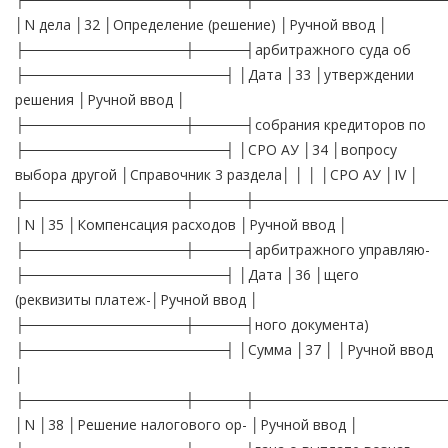
│N дела │32 │Определение (решение) │Ручной ввод │
├────────────────┼─────┤арбитражного суда об
├────────────────────┤ │Дата │33 │утверждении
решения │Ручной ввод │
├────────────────┼─────┤собрания кредиторов по
├────────────────────┤ │СРО АУ │34 │вопросу
выбора другой │Справочник 3 раздела│ │ │ │СРО АУ │IV │
├────────────────┼─────┼───────────────────
│N │35 │Компенсация расходов │Ручной ввод │
├────────────────┼─────┤арбитражного управляю-
├────────────────────┤ │Дата │36 │щего
(реквизиты платеж-│Ручной ввод │
├────────────────┼─────┤ного документа)
├────────────────────┤ │Сумма │37 │ │Ручной ввод
│
├────────────────┼─────┼───────────────────
│N │38 │Решение налогового ор- │Ручной ввод │