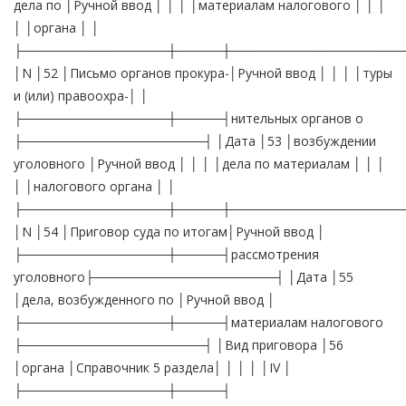
дела по │Ручной ввод │ │ │ │материалам налогового │ │ │
│ │органа │ │
├────────────────┼─────┼───────────────────
│N │52 │Письмо органов прокура-│Ручной ввод │ │ │ │туры
и (или) правоохра-│ │
├────────────────┼─────┤нительных органов о
├────────────────────┤ │Дата │53 │возбуждении
уголовного │Ручной ввод │ │ │ │дела по материалам │ │ │
│ │налогового органа │ │
├────────────────┼─────┼───────────────────
│N │54 │Приговор суда по итогам│Ручной ввод │
├────────────────┼─────┤рассмотрения
уголовного├────────────────────┤ │Дата │55
│дела, возбужденного по │Ручной ввод │
├────────────────┼─────┤материалам налогового
├────────────────────┤ │Вид приговора │56
│органа │Справочник 5 раздела│ │ │ │ │IV │
├────────────────┼─────┤