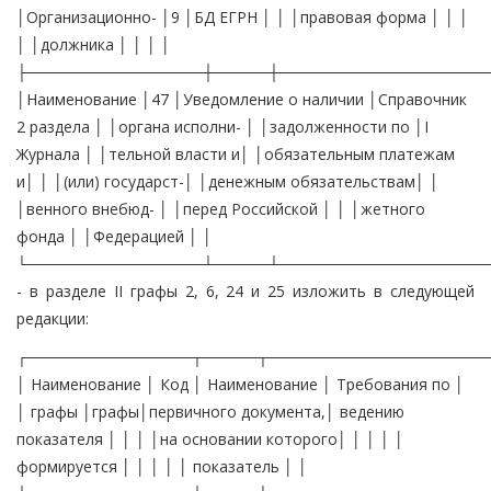
│Организационно- │9 │БД ЕГРН │ │ │правовая форма │ │ │
│ │должника │ │ │ │
├────────────────┼─────┼───────────────────
│Наименование │47 │Уведомление о наличии │Справочник
2 раздела │ │органа исполни- │ │задолженности по │I
Журнала │ │тельной власти и│ │обязательным платежам
и│ │ │(или) государст-│ │денежным обязательствам│ │
│венного внебюд- │ │перед Российской │ │ │жетного
фонда │ │Федерацией │ │
└────────────────┴─────┴───────────────────
- в разделе II графы 2, 6, 24 и 25 изложить в следующей
редакции:
┌───────────────┬─────┬────────────────────
│ Наименование │ Код │ Наименование │ Требования по │
│ графы │графы│первичного документа,│ ведению
показателя │ │ │ │на основании которого│ │ │ │ │
формируется │ │ │ │ │ показатель │ │