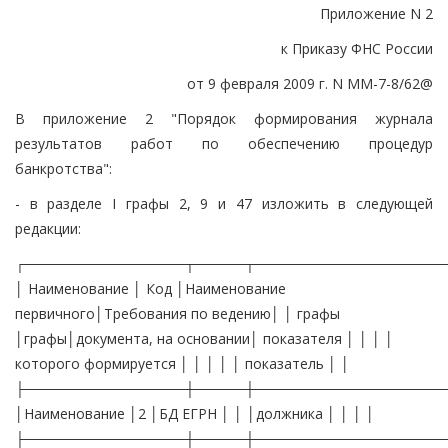
Приложение N 2
к Приказу ФНС России
от 9 февраля 2009 г. N ММ-7-8/62@
В приложение 2 "Порядок формирования журнала
результатов работ по обеспечению процедур
банкротства":
- в разделе I графы 2, 9 и 47 изложить в следующей
редакции:
┌────────────────┬─────┬───────────────────
│ Наименование │ Код │Наименование
первичного│Требования по ведению│ │ графы
│графы│документа, на основании│ показателя │ │ │ │
которого формируется │ │ │ │ │ показатель │ │
├────────────────┼─────┼───────────────────
│Наименование │2 │БД ЕГРН │ │ │должника │ │ │ │
├────────────────┼─────┼───────────────────