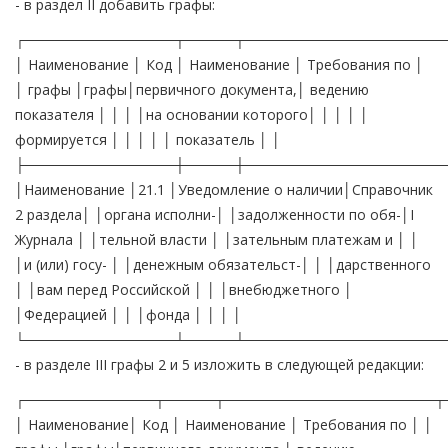
- в раздел II добавить графы:
┌───────────────┬─────┬────────────────────
│ Наименование │ Код │ Наименование │ Требования по │
│ графы │графы│первичного документа,│ ведению
показателя │ │ │ │на основании которого│ │ │ │ │
формируется │ │ │ │ │ показатель │ │
├───────────────┼─────┼────────────────────
│Наименование │21.1 │Уведомление о наличии│Справочник
2 раздела│ │органа исполни-│ │задолженности по обя-│I
Журнала │ │тельной власти │ │зательным платежам и │ │
│и (или) госу- │ │денежным обязательст-│ │ │дарственного
│ │вам перед Российской │ │ │внебюджетного │
│Федерацией │ │ │фонда │ │ │ │
└───────────────┴─────┴────────────────────
- в разделе III графы 2 и 5 изложить в следующей редакции:
┌─────────────┬─────┬─────────────────────┬
│ Наименование│ Код │ Наименование │ Требования по │ │