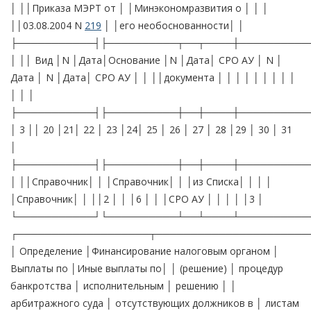
│ ││Приказа МЭРТ от │ │Минэкономразвития о │ │ │
││03.08.2004 N
219
│ │его необоснованности│ │
├───────────┤├──────────┬──┬────┼──────────
│ ││ Вид │N │Дата│Основание │N │Дата│ СРО АУ │ N │
Дата │ N │Дата│ СРО АУ │ │ ││документа │ │ │ │ │ │ │ │ │
│ │ │
├───────────┤├──────────┼──┼────┼──────────
│ 3 ││ 20 │21│ 22 │ 23 │24│ 25 │ 26 │ 27 │ 28 │29 │ 30 │ 31
│
├───────────┤├──────────┼──┼────┼──────────
│ ││Справочник│ │ │Справочник│ │ │из Списка│ │ │ │
│Справочник│ │ ││2 │ │ │6 │ │ │СРО АУ │ │ │ │ │3 │
└───────────┘└──────────┴──┴────┴──────────
┌───────────────────┬──────────────────────
│ Определение │Финансирование налоговым органом │
Выплаты по │Иные выплаты по│ │ (решение) │ процедур
банкротства │ исполнительным │ решению │ │
арбитражного суда │ отсутствующих должников в │ листам