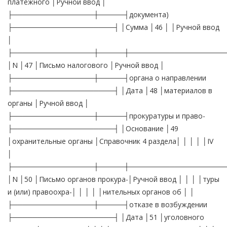
платежного │Ручной ввод │
├────────────────┼─────┤документа)
├────────────────────┤ │Сумма │46 │ │Ручной ввод
│
├────────────────┼─────┼───────────────────
│N │47 │Письмо налогового │Ручной ввод │
├────────────────┼─────┤органа о направлении
├────────────────────┤ │Дата │48 │материалов в
органы │Ручной ввод │
├────────────────┼─────┤прокуратуры и право-
├────────────────────┤ │Основание │49
│охранительные органы │Справочник 4 раздела│ │ │ │ │IV
│
├────────────────┼─────┼───────────────────
│N │50 │Письмо органов прокура-│Ручной ввод │ │ │ │туры
и (или) правоохра-│ │ │ │ │нительных органов об │ │
├────────────────┼─────┤отказе в возбуждении
├────────────────────┤ │Дата │51 │уголовного