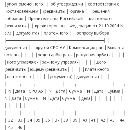
│уполномоченного│ │ об утверждении │ соответствии с
Постановлением │ (реквизиты │ органа │ │ решения
собрания │ Правительства Российской │ платежного │
(реквизиты │ │ кредиторов по │ Федерации от 21.10.2004 N
573 │ документа) │ платежного │ │ вопросу выбора
├────────────────┬────────────────┤ │
документа) │ │ другой СРО АУ │Компенсация рас-│Выплата
вознаг- │ │ │ │ │ходов арбитраж- │раждения арбит- │ │ │ │
│ного управляю- │ражному управля-│ │ │ │ │щего
(реквизиты │ющему (реквизиты│ │ │ │ │платежного
│платежного │ │ │ │ │документа) │документа) │ │ │
├────┬────┬─────────┼───┬────┬───────┼───┬─
│ N │Дата│ СРО АУ │ N │Дата│ Сумма │ N │Дата │Сумма │
N │Дата │Сумма │ N │Дата│Сумма│ │дела│ │ │ │ │ │ │ │ │
│ │ │ │ │ │
├────┼────┼─────────┼───┼────┼───────┼───┼─
│ 32 │ 33 │ 34 │35 │ 36 │ 37 │38 │ 39 │ 40 │41 │ 42 │ 43 │ 44
│ 45 │ 46 │