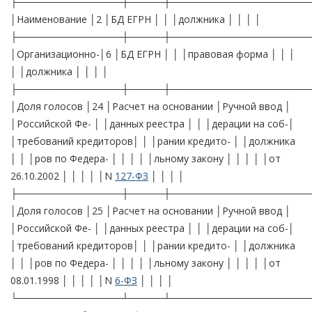
├───────────────┼─────┼────────────────────
│Наименование │2 │БД ЕГРН │ │ │должника │ │ │ │
├───────────────┼─────┼────────────────────
│Организационно-│6 │БД ЕГРН │ │ │правовая форма │ │ │
│ │должника │ │ │ │
├───────────────┼─────┼────────────────────
│Доля голосов │24 │Расчет на основании │Ручной ввод │
│Российской Фе- │ │данных реестра │ │ │дерации на соб-│
│требований кредиторов│ │ │рании кредито- │ │должника
│ │ │ров по Федера- │ │ │ │ │льному закону │ │ │ │ │от
26.10.2002 │ │ │ │ │N
127-ФЗ
│ │ │ │
├───────────────┼─────┼────────────────────
│Доля голосов │25 │Расчет на основании │Ручной ввод │
│Российской Фе- │ │данных реестра │ │ │дерации на соб-│
│требований кредиторов│ │ │рании кредито- │ │должника
│ │ │ров по Федера- │ │ │ │ │льному закону │ │ │ │ │от
08.01.1998 │ │ │ │ │N
6-ФЗ
│ │ │ │
└───────────────┴─────┴────────────────────