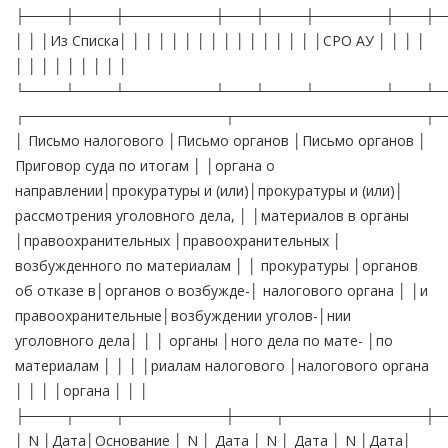
├────┼────┼─────────┼───┼────┼───────┼───┼─
│ │ │Из Списка│ │ │ │ │ │ │ │ │ │ │ │ │ │ │ │СРО АУ │ │ │ │
│ │ │ │ │ │ │ │ │
└────┴────┴─────────┴───┴────┴───────┴───┴─
┌────────────────────┬───────────────────┬─
│ Письмо налогового │Письмо органов │Письмо органов │
Приговор суда по итогам │ │органа о
направлении│прокуратуры и (или)│прокуратуры и (или)│
рассмотрения уголовного дела, │ │материалов в органы
│правоохранительных │правоохранительных │
возбужденного по материалам │ │ прокуратуры │органов
об отказе в│органов о возбужде-│ налогового органа │ │и
правоохранительные│возбуждении уголов-│нии
уголовного дела│ │ │ органы │ного дела по мате- │по
материалам │ │ │ │риалам налогового │налогового органа
│ │ │ │органа │ │ │
├────┬────┬──────────┼────┬──────────────┼─
│ N │Дата│Основание │ N │ Дата │ N │ Дата │ N │Дата│