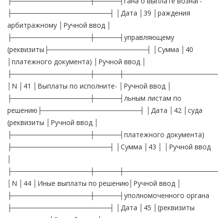
├────────────────┼─────┤гана о выплате вознаг-
├────────────────────┤ │Дата │39 │раждения
арбитражному │Ручной ввод │
├────────────────┼─────┤управляющему
(реквизиты├────────────────────┤ │Сумма │40
│платежного документа) │Ручной ввод │
├────────────────┼─────┼───────────────────
│N │41 │Выплаты по исполните- │Ручной ввод │
├────────────────┼─────┤льным листам по
решению├────────────────────┤ │Дата │42 │суда
(реквизиты │Ручной ввод │
├────────────────┼─────┤платежного документа)
├────────────────────┤ │Сумма │43 │ │Ручной ввод
│
├────────────────┼─────┼───────────────────
│N │44 │Иные выплаты по решению│Ручной ввод │
├────────────────┼─────┤уполномоченного органа
├────────────────────┤ │Дата │45 │(реквизиты