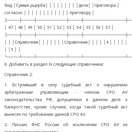
Вид │Сумма ущерба│ │ │ │ │ │ │ │ │дела│ │приговора │
согласно │ │ │ │ │ │ │ │ │ │ │ │ приговору │
├────┼────┼──────────┼────┼──────────────┼─
│ 47 │ 48 │ 49 │ 50 │ 51 │ 52 │ 53 │ 54 │ 55 │ 56 │ 57 │
├────┼────┼──────────┼────┼──────────────┼─
│ │ │Справочник│ │ │ │ │ │ │Справочник│ │ │ │ │4 │ │ │ │ │
│ │5 │ │
└────┴────┴──────────┴────┴──────────────┴─
6. Добавить в раздел IV следующие справочники:
Справочник 2:
1. Вступивший в силу судебный акт о нарушениях
арбитражным управляющим - членом СРО АУ
законодательства РФ, допущенных в данном деле о
банкротстве, кроме случаев, когда такой судебный акт
вынесен по требованию данной СРО АУ.
2. Письмо ФНС России об исключении СРО АУ из
государственного реестра.