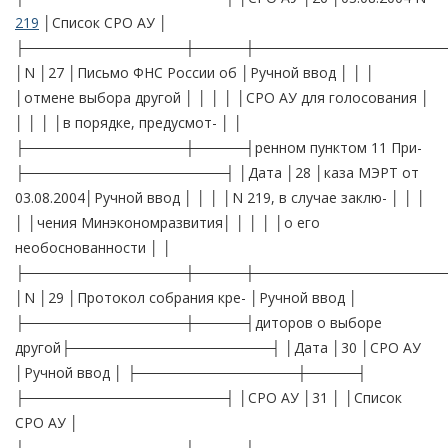
219
│Список СРО АУ │
├────────────────┼─────┼───────────────────
│N │27 │Письмо ФНС России об │Ручной ввод │ │ │
│отмене выбора другой │ │ │ │ │СРО АУ для голосования │
│ │ │ │в порядке, предусмот- │ │
├────────────────┼─────┤ренном пунктом 11 При-
├────────────────────┤ │Дата │28 │каза МЭРТ от
03.08.2004│Ручной ввод │ │ │ │N 219, в случае заклю- │ │ │
│ │чения Минэкономразвития│ │ │ │ │о его
необоснованности │ │
├────────────────┼─────┼───────────────────
│N │29 │Протокол собрания кре- │Ручной ввод │
├────────────────┼─────┤диторов о выборе
другой├────────────────────┤ │Дата │30 │СРО АУ
│Ручной ввод │ ├────────────────┼─────┤
├────────────────────┤ │СРО АУ │31 │ │Список
СРО АУ │
├────────────────┼─────┼───────────────────