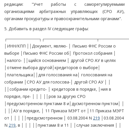
редакции: "Учет работы с саморегулируемыми
организациями арбитражных управляющих (СРО АУ),
органами прокуратуры и правоохранительными органами".
5. Добавить в раздел IV следующие графы:
┌───────────┐┌──────────────────┬──────────
│ИНН/КПП ││Документ, являю- │ Письмо ФНС России о
выборе │Письмо ФНС России об│ Протокол собрания │
│налого- ││щийся основанием │ другой СРО АУ в целях
│отмене выбора другой│кредиторов о выборе│
│плательщика││для голосования на│ голосования на
собрании │СРО АУ для голосова-│ другой СРО АУ │ │
││собрании кредито- │ кредиторов в порядке, │ния в
порядке, пре- │ │ │ ││ров за другую СРО
│предусмотренном пунктами 8 и│дусмотренном пунктом│ │
│ ││АУ в порядке, │ 11 Приказа МЭРТ от │11 Приказа МЭРТ
от │ │ │ ││предусмотренном │ 03.08.2004 N
219
│03.08.2004
N
219
, в │ │ │ ││пунктами 8 и 11 │ │случае заключения │ │