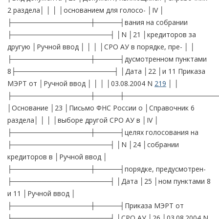
2 раздела│ │ │ │основанием для голосо- │IV │
├────────────────┼─────┤вания на собрании
├────────────────────┤ │N │21 │кредиторов за
другую │Ручной ввод │ │ │ │СРО АУ в порядке, пре- │ │
├────────────────┼─────┤дусмотренном пунктами
8├────────────────────┤ │Дата │22 │и 11 Приказа
МЭРТ от │Ручной ввод │ │ │ │03.08.2004 N
219
│ │
├────────────────┼─────┼───────────────────
│Основание │23 │Письмо ФНС России о │Справочник 6
раздела│ │ │ │выборе другой СРО АУ в │IV │
├────────────────┼─────┤целях голосования на
├────────────────────┤ │N │24 │собрании
кредиторов в │Ручной ввод │
├────────────────┼─────┤порядке, предусмотрен-
├────────────────────┤ │Дата │25 │ном пунктами 8
и 11 │Ручной ввод │
├────────────────┼─────┤Приказа МЭРТ от
├────────────────────┤ │СРО АУ │26 │03.08.2004 N