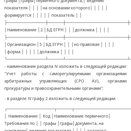
графы │графы│первичного документа,│ ведению
показателя │ │ │ │на основании которого│ │ │ │ │
формируется │ │ │ │ │ показатель │ │
├─────────────┼─────┼─────────────────────┼
│Наименование │2 │БД ЕГРН │ │ │должника │ │ │ │
├─────────────┼─────┼─────────────────────┼
│Организацион-│5 │БД ЕГРН │ │ │но-правовая │ │ │ │
│форма │ │ │ │ │должника │ │ │ │
└─────────────┴─────┴─────────────────────┴
- наименование раздела IV изложить в следующей редакции:
"Учет работы с саморегулируемыми организациями
арбитражных управляющих (СРО АУ), органами
прокуратуры и правоохранительными органами";
- в разделе IV графу 2 изложить в следующей редакции:
┌────────────────┬─────┬───────────────────
│ Наименование │ Код │Наименование первичного│
Требования по │ │ графы │графы│документа, на
основании│ ведению показателя │ │ │ │ которого