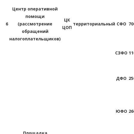
Центр оперативной
помощи
ЦК
6
(рассмотрение
территориальный
СФО
70
ЦОП
обращений
налогоплательщиков)
СЗФО
11
ДФО
25
ЮФО
26
Площадка