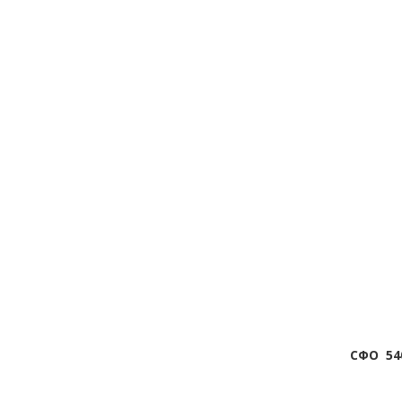
СФО
54