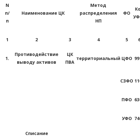
N
Метод
К
п/
Наименование ЦК
распределения
ФО
УФ
п
НП
1
2
3
4
5
Противодействие
ЦК
1.
территориальный
ЦФО
99
выводу активов
ПВА
СЗФО
11
ПФО
63
УФО
74
Списание