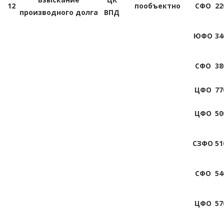
12
пообъектно
СФО
22
производного долга
ВПД
ЮФО
34
СФО
38
ЦФО
77
ЦФО
50
СЗФО
51
СФО
54
ЦФО
57