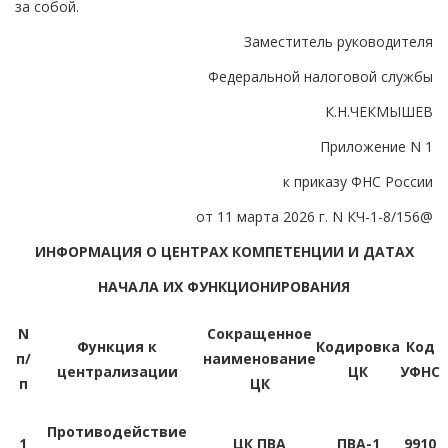
за собой.
Заместитель руководителя
Федеральной налоговой службы
К.Н.ЧЕКМЫШЕВ
Приложение N 1
к приказу ФНС России
от 11 марта 2026 г. N КЧ-1-8/156@
ИНФОРМАЦИЯ О ЦЕНТРАХ КОМПЕТЕНЦИИ И ДАТАХ
НАЧАЛА ИХ ФУНКЦИОНИРОВАНИЯ
N
Сокращенное
Функция к
Кодировка
Код
п/
наименование
централизации
ЦК
УФНС
п
ЦК
Противодействие
1
ЦК ПВА
ПВА-1
9910