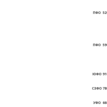
ПФО
52
ПФО
59
ЮФО
91
СЗФО
78
УФО
66