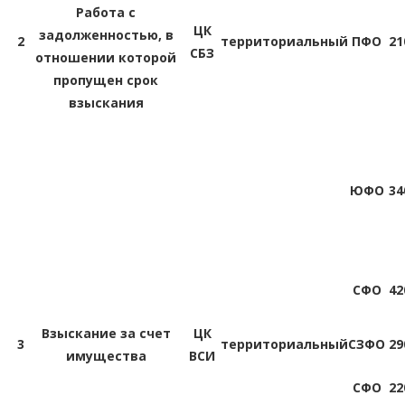
Работа с
ЦК
задолженностью, в
2
территориальный
ПФО
21
СБЗ
отношении которой
пропущен срок
взыскания
ЮФО
34
СФО
42
Взыскание за счет
ЦК
3
территориальный
СЗФО
29
имущества
ВСИ
СФО
22