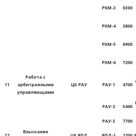
РКМ-3
0300
РКМ-4
3800
РКМ-5
6900
РКМ-6
7200
Работа с
11
арбитражными
ЦК РАУ
РАУ-1
4700
управляющими
РАУ-2
5400
РАУ-3
7700
Взыскание
12
ЦК ВПД
ВПД-1
2200