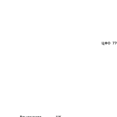
ЦФО
77
Взыскание
ЦК