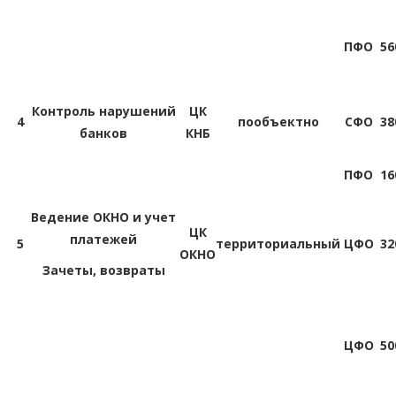
ПФО
56
Контроль нарушений
ЦК
4
пообъектно
СФО
38
банков
КНБ
ПФО
16
Ведение ОКНО и учет
ЦК
платежей
5
территориальный
ЦФО
32
ОКНО
Зачеты, возвраты
ЦФО
50