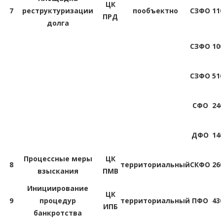
ЦК
7
реструктуризации
пообъектно
СЗФО
11
ПРД
долга
СЗФО
10
СЗФО
51
СФО
24
ДФО
14
Процессные меры
ЦК
8
территориальный
СКФО
26
взыскания
ПМВ
Инициирование
ЦК
9
процедур
территориальный
ПФО
43
ИПБ
банкротства