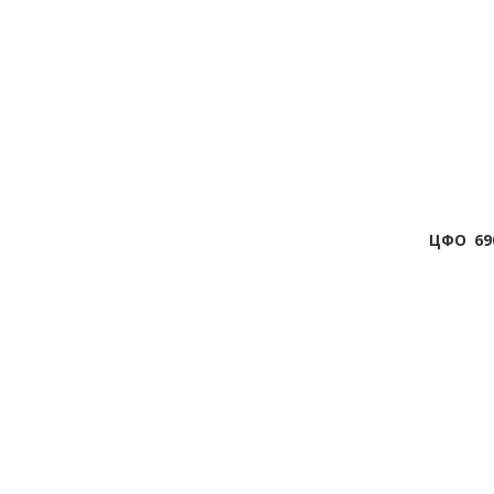
ЦФО
69