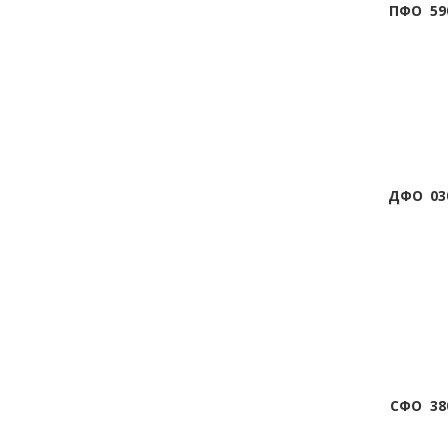
ПФО
59
ДФО
03
СФО
38