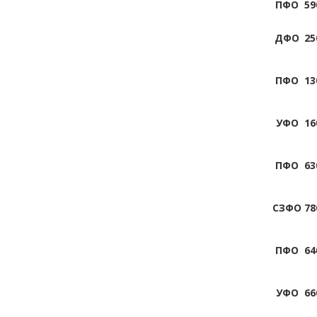
ПФО
59
ДФО
25
ПФО
13
УФО
16
ПФО
63
СЗФО
78
ПФО
64
УФО
66