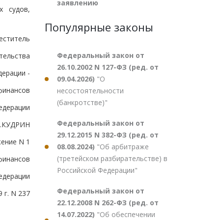
заявлению
х судов,
Популярные законы
еститель
Федеральный закон от
тельства
26.10.2002 N 127-ФЗ (ред. от
дерации -
09.04.2026)
"О
финансов
несостоятельности
(банкротстве)"
едерации
Федеральный закон от
Л.КУДРИН
29.12.2015 N 382-ФЗ (ред. от
ение N 1
08.08.2024)
"Об арбитраже
(третейском разбирательстве) в
финансов
Российской Федерации"
едерации
Федеральный закон от
 г. N 237
22.12.2008 N 262-ФЗ (ред. от
14.07.2022)
"Об обеспечении