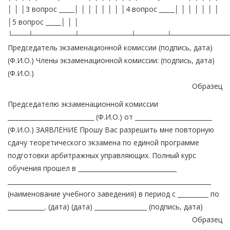
│ │ │3 вопрос _____│ │ │ │ │ │ │ │4 вопрос _____│ │ │ │ │ │ │
│5 вопрос _____│ │ │
└───┴────────┴──────────┴──────┴───────────
Председатель экзаменационной комиссии (подпись, дата)
(Ф.И.О.) Члены экзаменационной комиссии: (подпись, дата)
(Ф.И.О.)
Образец
Председателю экзаменационной комиссии
____________________________ (Ф.И.О.) от _________________________
(Ф.И.О.) ЗАЯВЛЕНИЕ Прошу Вас разрешить мне повторную
сдачу теоретического экзамена по единой программе
подготовки арбитражных управляющих. Полный курс
обучения прошел в ________________________________
__________________________________________________________________
(наименование учебного заведения) в период с __________ по
____________. (дата) (дата) _________________ (подпись, дата)
Образец