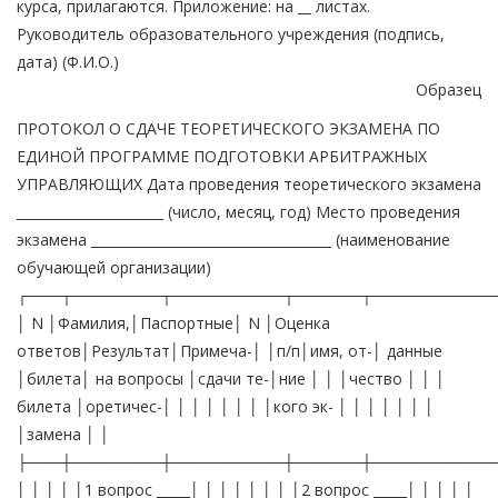
курса, прилагаются. Приложение: на __ листах.
Руководитель образовательного учреждения (подпись,
дата) (Ф.И.О.)
Образец
ПРОТОКОЛ О СДАЧЕ ТЕОРЕТИЧЕСКОГО ЭКЗАМЕНА ПО
ЕДИНОЙ ПРОГРАММЕ ПОДГОТОВКИ АРБИТРАЖНЫХ
УПРАВЛЯЮЩИХ Дата проведения теоретического экзамена
______________________ (число, месяц, год) Место проведения
экзамена ____________________________________ (наименование
обучающей организации)
┌───┬────────┬──────────┬──────┬───────────
│ N │Фамилия,│Паспортные│ N │Оценка
ответов│Результат│Примеча-│ │п/п│имя, от-│ данные
│билета│ на вопросы │сдачи те-│ние │ │ │чество │ │ │
билета │оретичес-│ │ │ │ │ │ │ │кого эк- │ │ │ │ │ │ │
│замена │ │
├───┼────────┼──────────┼──────┼───────────
│ │ │ │ │1 вопрос _____│ │ │ │ │ │ │ │2 вопрос _____│ │ │ │ │