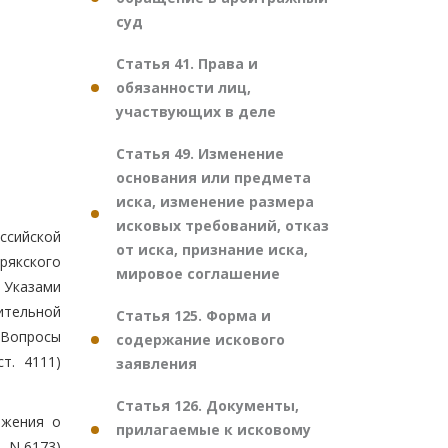
суд
Статья 41. Права и
обязанности лиц,
участвующих в деле
Статья 49. Изменение
основания или предмета
иска, изменение размера
исковых требований, отказ
ссийской
от иска, признание иска,
рякского
мировое соглашение
с Указами
ительной
Статья 125. Форма и
Вопросы
содержание искового
т. 4111)
заявления
Статья 126. Документы,
ожения о
прилагаемые к исковому
 N 6173)