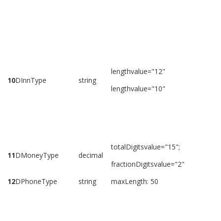
lengthvalue="12"
10
DInnType
string
lengthvalue="10"
totalDigitsvalue="15";
11
DMoneyType
decimal
fractionDigitsvalue="2"
12
DPhoneType
string
maxLength: 50