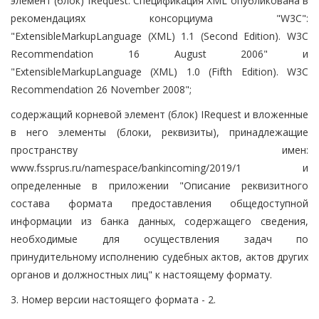
элемент (блок) IRequest. Спецификация XML опубликована в
рекомендациях консорциума "W3C":
"ExtensibleMarkupLanguage (XML) 1.1 (Second Edition). W3C
Recommendation 16 August 2006" и
"ExtensibleMarkupLanguage (XML) 1.0 (Fifth Edition). W3C
Recommendation 26 November 2008";
содержащий корневой элемент (блок) IRequest и вложенные
в него элементы (блоки, реквизиты), принадлежащие
пространству имен:
www.fssprus.ru/namespace/bankincoming/2019/1 и
определенные в приложении "Описание реквизитного
состава формата предоставления общедоступной
информации из банка данных, содержащего сведения,
необходимые для осуществления задач по
принудительному исполнению судебных актов, актов других
органов и должностных лиц" к настоящему формату.
3. Номер версии настоящего формата - 2.