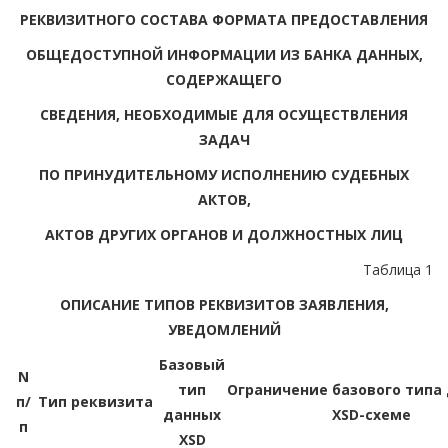
РЕКВИЗИТНОГО СОСТАВА ФОРМАТА ПРЕДОСТАВЛЕНИЯ
ОБЩЕДОСТУПНОЙ ИНФОРМАЦИИ ИЗ БАНКА ДАННЫХ,
СОДЕРЖАЩЕГО
СВЕДЕНИЯ, НЕОБХОДИМЫЕ ДЛЯ ОСУЩЕСТВЛЕНИЯ
ЗАДАЧ
ПО ПРИНУДИТЕЛЬНОМУ ИСПОЛНЕНИЮ СУДЕБНЫХ
АКТОВ,
АКТОВ ДРУГИХ ОРГАНОВ И ДОЛЖНОСТНЫХ ЛИЦ
Таблица 1
ОПИСАНИЕ ТИПОВ РЕКВИЗИТОВ ЗАЯВЛЕНИЯ,
УВЕДОМЛЕНИЙ
Базовый
N
тип
Ограничение базового типа
п/
Тип реквизита
данных
XSD-схеме
п
XSD