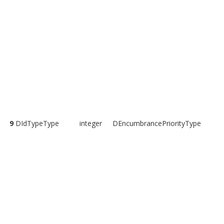
9
DIdTypeType
integer
DEncumbrancePriorityType