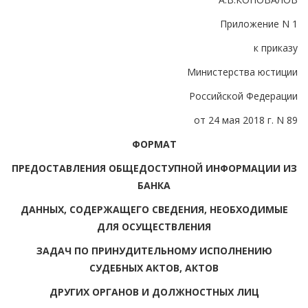
Приложение N 1
к приказу
Министерства юстиции
Российской Федерации
от 24 мая 2018 г. N 89
ФОРМАТ
ПРЕДОСТАВЛЕНИЯ ОБЩЕДОСТУПНОЙ ИНФОРМАЦИИ ИЗ
БАНКА
ДАННЫХ, СОДЕРЖАЩЕГО СВЕДЕНИЯ, НЕОБХОДИМЫЕ
ДЛЯ ОСУЩЕСТВЛЕНИЯ
ЗАДАЧ ПО ПРИНУДИТЕЛЬНОМУ ИСПОЛНЕНИЮ
СУДЕБНЫХ АКТОВ, АКТОВ
ДРУГИХ ОРГАНОВ И ДОЛЖНОСТНЫХ ЛИЦ