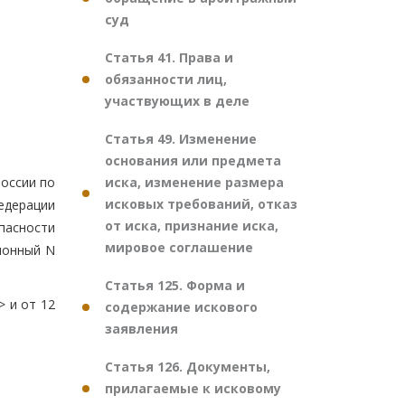
суд
Статья 41. Права и
обязанности лиц,
участвующих в деле
Статья 49. Изменение
основания или предмета
иска, изменение размера
оссии по
исковых требований, отказ
едерации
от иска, признание иска,
пасности
мировое соглашение
ционный N
Статья 125. Форма и
> и от 12
содержание искового
заявления
Статья 126. Документы,
прилагаемые к исковому