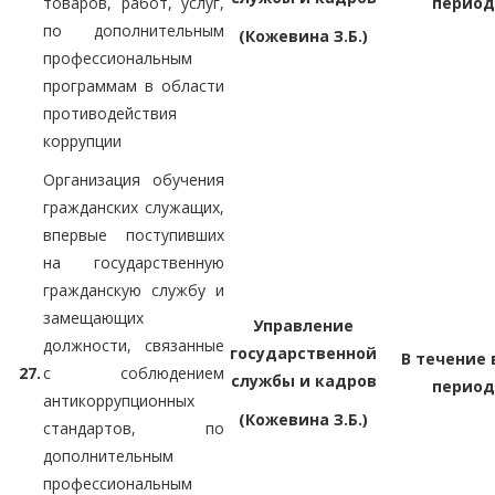
товаров, работ, услуг,
период
по дополнительным
(Кожевина З.Б.)
профессиональным
программам в области
противодействия
коррупции
Организация обучения
гражданских служащих,
впервые поступивших
на государственную
гражданскую службу и
замещающих
Управление
должности, связанные
государственной
В течение 
27.
с соблюдением
службы и кадров
период
антикоррупционных
(Кожевина З.Б.)
стандартов, по
дополнительным
профессиональным