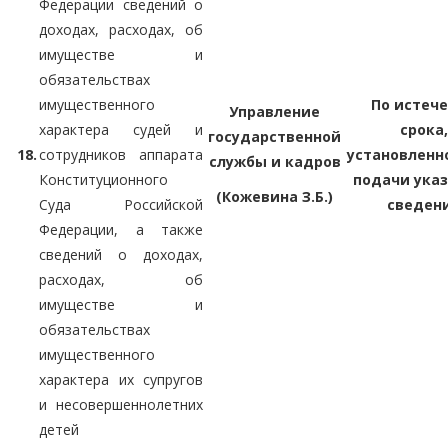
Федерации сведений о
доходах, расходах, об
имуществе и
обязательствах
имущественного
По истеч
Управление
характера судей и
срока,
государственной
18.
сотрудников аппарата
установленн
службы и кадров
Конституционного
подачи ука
(Кожевина З.Б.)
Суда Российской
сведен
Федерации, а также
сведений о доходах,
расходах, об
имуществе и
обязательствах
имущественного
характера их супругов
и несовершеннолетних
детей