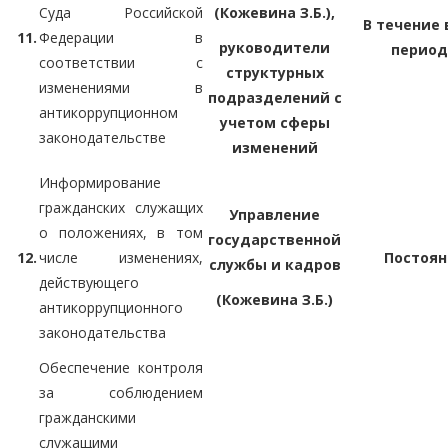
Суда Российской
(Кожевина З.Б.),
В течение 
11.
Федерации в
руководители
период
соответствии с
структурных
изменениями в
подразделений с
антикоррупционном
учетом сферы
законодательстве
изменений
Информирование
гражданских служащих
Управление
о положениях, в том
государственной
12.
числе изменениях,
Постоян
службы и кадров
действующего
(Кожевина З.Б.)
антикоррупционного
законодательства
Обеспечение контроля
за соблюдением
гражданскими
служащими