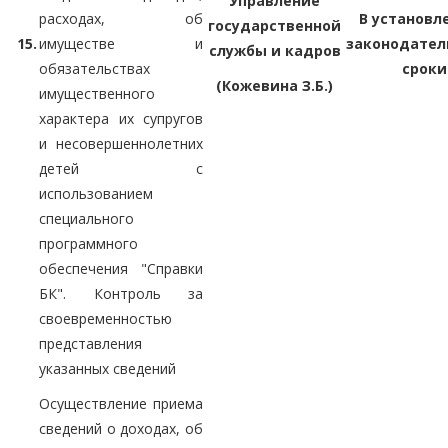
Управление
расходах, об
В установл
государственной
15.
имуществе и
законодател
службы и кадров
обязательствах
сроки
(Кожевина З.Б.)
имущественного
характера их супругов
и несовершеннолетних
детей с
использованием
специального
программного
обеспечения "Справки
БК". Контроль за
своевременностью
представления
указанных сведений
Осуществление приема
сведений о доходах, об