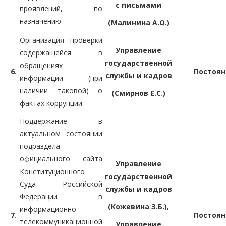
с письмами
проявлений, по
назначению
(Малинина А.О.)
Организация проверки
Управление
содержащейся в
государственной
обращениях
6.
Постоян
службы и кадров
информации (при
наличии таковой) о
(Смирнов Е.С.)
фактах коррупции
Поддержание в
актуальном состоянии
подраздела
официального сайта
Управление
Конституционного
государственной
Суда Российской
службы и кадров
Федерации в
(Кожевина З.Б.),
информационно-
7.
Постоян
телекоммуникационной
Управление