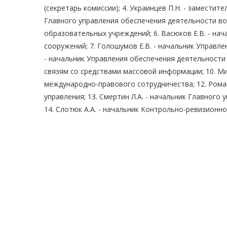
(секретарь комиссии); 4. Украинцев П.Н. - замести
Главного управления обеспечения деятельности воен
образовательных учреждений; 6. Васюков Е.В. - на
сооружений; 7. Голошумов Е.В. - начальник Управле
- начальник Управления обеспечения деятельности о
связям со средствами массовой информации; 10. Мир
международно-правового сотрудничества; 12. Рома
управления; 13. Смертин Л.А. - начальник Главног
14. Слотюк А.А. - начальник Контрольно-ревизионног