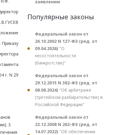
Н.Ф.
заявлению
директор
Популярные законы
.В.ГУСЕВ
иложение
Федеральный закон от
26.10.2002 N 127-ФЗ (ред. от
к Приказу
09.04.2026)
"О
иректора
несостоятельности
(банкротстве)"
ртамента
4 г. N 29
Федеральный закон от
29.12.2015 N 382-ФЗ (ред. от
08.08.2024)
"Об арбитраже
(третейском разбирательстве) в
Российской Федерации"
Федеральный закон от
ганов
22.12.2008 N 262-ФЗ (ред. от
и); 3.
14.07.2022)
"Об обеспечении
спечения