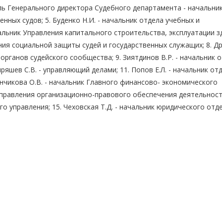
тель Генерального директора Судебного департамента - начальни
ных судов; 5. Буденко Н.И. - начальник отдела учебных и
чальник Управления капитального строительства, эксплуатации з
ния социальной защиты судей и государственных служащих; 8. Др
рганов судейского сообщества; 9. Зиятдинов В.Р. - начальник 
яшев С.В. - управляющий делами; 11. Попов Е.Л. - начальник от
нчикова О.В. - начальник Главного финансово- экономического
о управления организационно-правового обеспечения деятельност
о управления; 15. Чеховская Т.Д. - начальник юридического отде