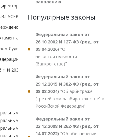
заявлению
директор
Популярные законы
.В.ГУСЕВ
верждено
Федеральный закон от
ртамента
26.10.2002 N 127-ФЗ (ред. от
ном Суде
09.04.2026)
"О
несостоятельности
едерации
(банкротстве)"
 г. N 203
Федеральный закон от
29.12.2015 N 382-ФЗ (ред. от
08.08.2024)
"Об арбитраже
(третейском разбирательстве) в
Российской Федерации"
еральным
Федеральный закон от
еральным
22.12.2008 N 262-ФЗ (ред. от
еральным
14.07.2022)
"Об обеспечении
еральным