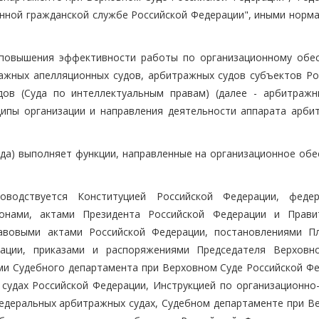
венной гражданской службе Российской Федерации", иными норм
 повышения эффективности работы по организационному обе
ажных апелляционных судов, арбитражных судов субъектов Ро
дов (Суда по интеллектуальным правам) (далее - арбитражн
ципы организации и направления деятельности аппарата арби
суда) выполняет функции, направленные на организационное об
оводствуется Конституцией Российской Федерации, феде
онами, актами Президента Российской Федерации и Прави
авовыми актами Российской Федерации, постановлениями П
ации, приказами и распоряжениями Председателя Верховн
ми Судебного департамента при Верховном Суде Российской Фе
судах Российской Федерации, Инструкцией по организационно
едеральных арбитражных судах, Судебном департаменте при В