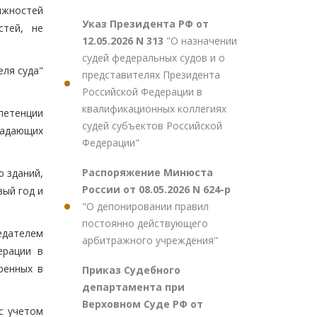
олжностей
Указ Президента РФ от
стей, не
12.05.2026 N 313
"О назначении
судей федеральных судов и о
еля суда"
представителях Президента
Российской Федерации в
квалификационных коллегиях
мпетенции
судей субъектов Российской
ладающих
Федерации"
Распоряжение Минюста
ю зданий,
России от 08.05.2026 N 624-р
ый год и
"О депонировании правил
постоянно действующего
едателем
арбитражного учреждения"
ерации в
ренных в
Приказ Судебного
департамента при
Верховном Суде РФ от
с учетом