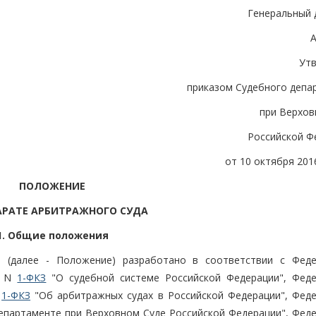
Генеральный 
А
Ут
приказом Судебного депа
при Верхов
Российской Ф
от 10 октября 2016
ПОЛОЖЕНИЕ
АРАТЕ АРБИТРАЖНОГО СУДА
1. Общие положения
а (далее - Положение) разработано в соответствии с Фед
. N
1-ФКЗ
"О судебной системе Российской Федерации", Фед
N
1-ФКЗ
"Об арбитражных судах в Российской Федерации", Фед
епартаменте при Верховном Суде Российской Федерации", Фед