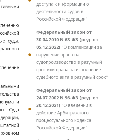
доступа к информации о
ативными
деятельности судов в
Российской Федерации"
спечению
Федеральный закон от
ссийской
30.04.2010 N 68-ФЗ (ред. от
ые суды,
05.12.2022)
"О компенсации за
тражного
нарушение права на
судопроизводство в разумный
еспечение
срок или права на исполнение
судебного акта в разумный срок"
ральными
Федеральный закон от
тельства
24.07.2002 N 96-ФЗ (ред. от
ленума и
30.12.2021)
"О введении в
ого Суда
действие Арбитражного
дерации,
процессуального кодекса
-штатной
Российской Федерации"
ерховном