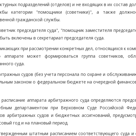
уктурных подразделений (отделов) и не входящих в их состав д
жбы категории "помощники (советники)", а также должно
венной гражданской службы.
оветник председателя суда", "помощник заместителя председат
 быть включены в секретариат председателя суда.
зникающих при рассмотрении конкретных дел, относящихся к ко
го аппарате может формироваться группа советников, об
нного суда.
итражных судов (без учета персонала по охране и обслуживани
альным законом о федеральном бюджете на очередной финансов
ое расписание аппарата арбитражного суда определяются предс
ебным департаментом при Верховном Суде Российской Фед
ов арбитражных судов и бюджетных ассигнований, предусмот
вый год и на плановый период.
с утвержденным штатным расписанием соответствующего суда и 