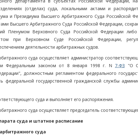
ебного департамента в субъектах Российской Федерации, н
зделениях (отделах) суда, локальными актами и распоряди
нума и Президиума Высшего Арбитражного Суда Российской Фе
тами Высшего Арбитражного Суда Российской Федерации, сохр
ий Пленумом Верховного Суда Российской Федерации либо
нтом при Верховном Суде Российской Федерации, регул
еспечением деятельности арбитражных судов.
арбитражного суда осуществляет администратор соответствующ
ыми Федеральным законом от 8 января 1998 г. N
7-ФЗ
"О С
едерации", должностным регламентом федерального государс
ь федеральной государственной гражданской службы админи
ответствующего суда и выполняет его распоряжения.
рбитражного суда осуществляет председатель соответствующег
ппарата суда и штатное расписание
арбитражного суда