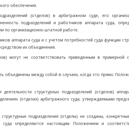
ского обеспечения.
подразделений (отделов) в арбитражном суде, его организ
ненность подразделений и работников аппарата суда, опре
ии по организационно-штатной работе.
ников аппарата суда и с учетом потребностей суда функции ст
осредством их объединения.
лов) могут не соответствовать приведенным в примерной с
ыть объединены между собой в случаях, когда это прямо Полож
я деятельности структурных подразделений (отделов) аппар
делениях (отделах) арбитражного суда, утверждаемыми предс
 структурные подразделения (отделы) не созданы, конкретные
та суда определяются настоящим Положением и соответс