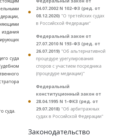
Федеральный закон от
астоящим
24.07.2002 N 102-ФЗ (ред. от
тельными
08.12.2020)
"О третейских судах
дерации,
в Российской Федерации"
аняющими
 издания
Федеральный закон от
ирующих
27.07.2010 N 193-ФЗ (ред. от
26.07.2019)
"Об альтернативной
его суда
процедуре урегулирования
споров с участием посредника
удебном
(процедуре медиации)"
твенного
стратора
Федеральный
конституционный закон от
28.04.1995 N 1-ФКЗ (ред. от
29.07.2018)
"Об арбитражных
о суда.
судах в Российской Федерации"
Законодательство