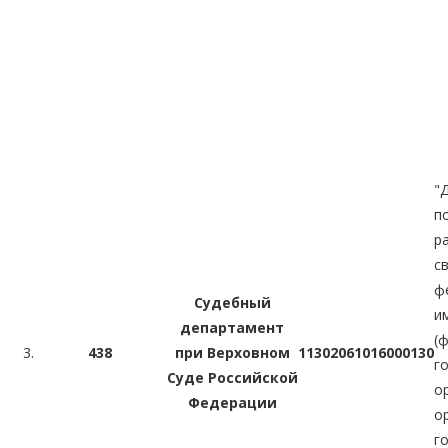
"
п
р
с
ф
Судебный
и
департамент
(
3.
438
при Верховном
11302061016000130
г
Суде Российской
о
Федерации
о
г