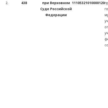
2.
438
при Верховном
11105321010000120
п
Суде Российской
г
Федерации
м
у
о
у
ф
с