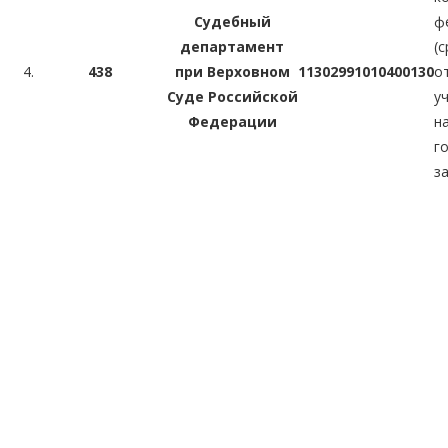
Судебный
ф
департамент
(
4.
438
при Верховном
11302991010400130
Суде Российской
у
Федерации
н
г
з