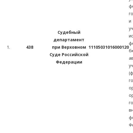
ф
г
и
у
Судебный
и
департамент
ф
1.
438
при Верховном
11105031016000120
Суде Российской
а
Федерации
у
(
г
о
о
г
в
ф
Ф