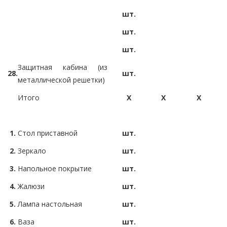
шт.
шт.
шт.
Защитная кабина (из
28.
шт.
металлической решетки)
Итого
X
X
X
1.
Стол приставной
шт.
2.
Зеркало
шт.
3.
Напольное покрытие
шт.
4.
Жалюзи
шт.
5.
Лампа настольная
шт.
6.
Ваза
шт.