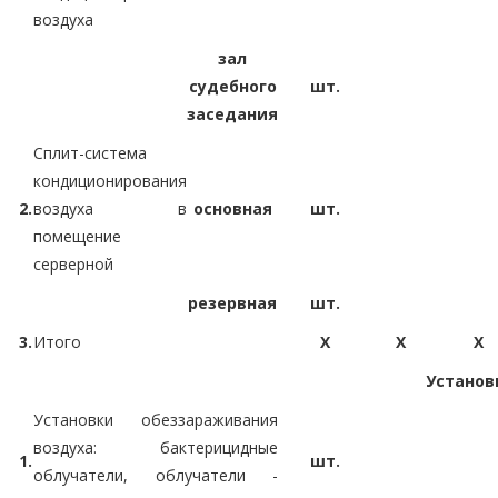
воздуха
зал
судебного
шт.
заседания
Сплит-система
кондиционирования
2.
воздуха в
основная
шт.
помещение
серверной
резервная
шт.
3.
Итого
X
X
X
Установ
Установки обеззараживания
воздуха: бактерицидные
1.
шт.
облучатели, облучатели -