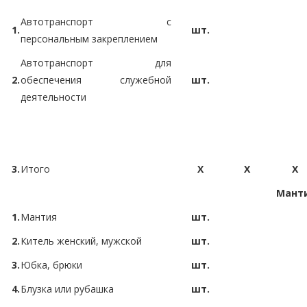
Автотранспорт с
1.
шт.
персональным закреплением
Автотранспорт для
2.
обеспечения служебной
шт.
деятельности
3.
Итого
X
X
X
Манти
1.
Мантия
шт.
2.
Китель женский, мужской
шт.
3.
Юбка, брюки
шт.
4.
Блузка или рубашка
шт.