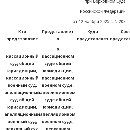
при Верховном Суде
Российской Федерации
от 12 ноября 2025 г. N 208
Кто
Представляет
Куда
Сро
представляет
о
представляет
предста
о
кассационный
кассационном
суд общей
суде общей
юрисдикции,
юрисдикции,
кассационный
кассационном
военный суд,
военном суде,
апелляционный
апелляционном
суд общей
суде общей
юрисдикции,
юрисдикции,
апелляционный
апелляционном
военный суд,
военном суде,
верховный суд
верховном