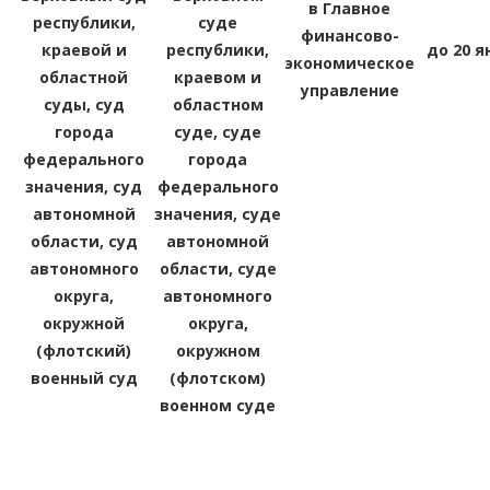
в Главное
республики,
суде
финансово-
краевой и
республики,
до 20 я
экономическое
областной
краевом и
управление
суды, суд
областном
города
суде, суде
федерального
города
значения, суд
федерального
автономной
значения, суде
области, суд
автономной
автономного
области, суде
округа,
автономного
окружной
округа,
(флотский)
окружном
военный суд
(флотском)
военном суде