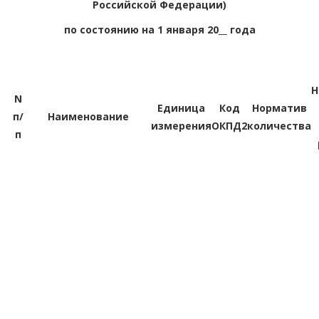
Российской Федерации)
по состоянию на 1 января 20__ года
Н
N
Единица
Код
Норматив
п/
Наименование
измерения
ОКПД2
количества
п