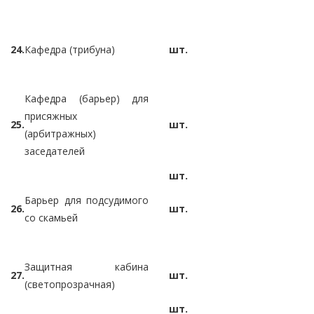
24.
Кафедра (трибуна)
шт.
Кафедра (барьер) для
присяжных
25.
шт.
(арбитражных)
заседателей
шт.
Барьер для подсудимого
26.
шт.
со скамьей
Защитная кабина
27.
шт.
(светопрозрачная)
шт.