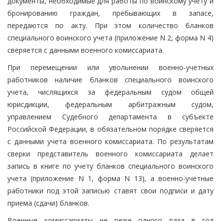
документы, необходимые для работы по воинскому учету и
бронированию граждан, пребывающих в запасе,
передаются по акту. При этом количество бланков
специального воинского учета (приложение N 2, форма N 4)
сверяется с данными военного комиссариата.
При перемещении или увольнении военно-учетных
работников наличие бланков специального воинского
учета, числящихся за федеральным судом общей
юрисдикции, федеральным арбитражным судом,
управлением Судебного департамента в субъекте
Российской Федерации, в обязательном порядке сверяется
с данными учета военного комиссариата. По результатам
сверки представитель военного комиссариата делает
запись в книге по учету бланков специального воинского
учета (приложение N 1, форма N 13), а военно-учетные
работники под этой записью ставят свои подписи и дату
приема (сдачи) бланков.
Военные комиссариаты не реже одного раза в год