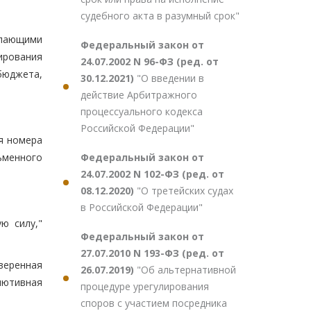
судебного акта в разумный срок"
упающими
Федеральный закон от
ирования
24.07.2002 N 96-ФЗ (ред. от
бюджета,
30.12.2021)
"О введении в
действие Арбитражного
процессуального кодекса
Российской Федерации"
ия номера
Федеральный закон от
ьменного
24.07.2002 N 102-ФЗ (ред. от
08.12.2020)
"О третейских судах
в Российской Федерации"
ю силу,"
Федеральный закон от
27.07.2010 N 193-ФЗ (ред. от
веренная
26.07.2019)
"Об альтернативной
лютивная
процедуре урегулирования
споров с участием посредника