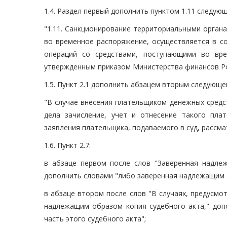
1.4. Раздел первый дополнить пунктом 1.11 следую
"1.11. Санкционирование территориальными орган
во временное распоряжение, осуществляется в с
операций со средствами, поступающими во вре
утвержденным приказом Министерства финансов Росс
1.5. Пункт 2.1 дополнить абзацем вторым следующе
"В случае внесения плательщиком денежных средст
дела зачисление, учет и отнесение такого пла
заявления плательщика, подаваемого в суд, рассма
1.6. Пункт 2.7:
в абзаце первом после слов "Заверенная надлеж
дополнить словами "либо заверенная надлежащим о
в абзаце втором после слов "В случаях, предусмо
надлежащим образом копия судебного акта," до
часть этого судебного акта";