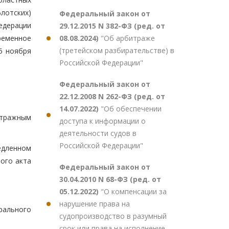
лотских)
Федеральный закон от
едерации
29.12.2015 N 382-ФЗ (ред. от
08.08.2024)
"Об арбитраже
ременное
(третейском разбирательстве) в
5 ноября
Российской Федерации"
Федеральный закон от
22.12.2008 N 262-ФЗ (ред. от
14.07.2022)
"Об обеспечении
итражным
доступа к информации о
деятельности судов в
Российской Федерации"
едленном
ого акта
Федеральный закон от
30.04.2010 N 68-ФЗ (ред. от
05.12.2022)
"О компенсации за
нарушение права на
рального
судопроизводство в разумный
срок или права на исполнение