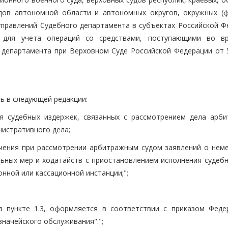
удов автономной области и автономных округов, окружных (ф
управлений Судебного департамента в субъектах Российской Ф
 для учета операций со средствами, поступающими во в
 департамента при Верховном Суде Российской Федерации от 
ть в следующей редакции:
я судебных издержек, связанных с рассмотрением дела арб
нистративного дела;
ечения при рассмотрении арбитражным судом заявлений о нем
льных мер и ходатайств с приостановлением исполнения судебн
нной или кассационной инстанции;";
 в пункте 1.3, оформляется в соответствии с приказом Феде
азначейского обслуживания".";