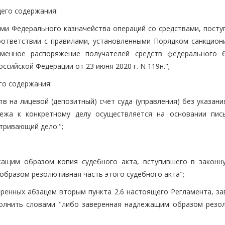
щего содержания:
ами Федерального казначейства операций со средствами, пост
оответствии с правилами, установленными Порядком санкцион
менное распоряжение получателей средств федерального 
ийской Федерации от 23 июня 2020 г. N 119н.";
го содержания:
в на лицевой (депозитный) счет суда (управления) без указан
тежа к конкретному делу осуществляется на основании пис
тривающий дело.";
ащим образом копия судебного акта, вступившего в законну
бразом резолютивная часть этого судебного акта";
тренных абзацем вторым пункта 2.6 настоящего Регламента, за
полнить словами "либо заверенная надлежащим образом резо