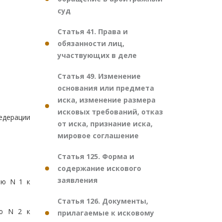
суд
Статья 41. Права и
обязанности лиц,
участвующих в деле
Статья 49. Изменение
основания или предмета
иска, изменение размера
исковых требований, отказ
едерации
от иска, признание иска,
мировое соглашение
Статья 125. Форма и
содержание искового
заявления
ию N 1 к
Статья 126. Документы,
ию N 2 к
прилагаемые к исковому