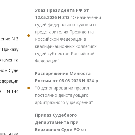
Указ Президента РФ от
12.05.2026 N 313
"О назначении
судей федеральных судов и о
представителях Президента
ение N 3
Российской Федерации в
квалификационных коллегиях
к Приказу
судей субъектов Российской
ртамента
Федерации"
ном Суде
Распоряжение Минюста
России от 08.05.2026 N 624-р
едерации
"О депонировании правил
 г. N 144
постоянно действующего
арбитражного учреждения"
Приказ Судебного
департамента при
Верховном Суде РФ от
циальным