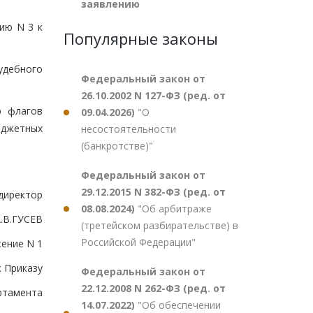
заявлению
ию N 3 к
Популярные законы
удебного
Федеральный закон от
26.10.2002 N 127-ФЗ (ред. от
ю флагов
09.04.2026)
"О
юджетных
несостоятельности
(банкротстве)"
Федеральный закон от
29.12.2015 N 382-ФЗ (ред. от
директор
08.08.2024)
"Об арбитраже
.В.ГУСЕВ
(третейском разбирательстве) в
Российской Федерации"
ение N 1
к Приказу
Федеральный закон от
22.12.2008 N 262-ФЗ (ред. от
ртамента
14.07.2022)
"Об обеспечении