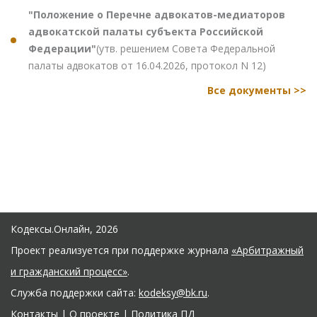
"Положение о Перечне адвокатов-медиаторов
адвокатской палаты субъекта Российской
Федерации"
(утв. решением Совета Федеральной
палаты адвокатов от 16.04.2026, протокол N 12)
Все документы >>
Кодексы.Онлайн, 2026
Проект реализуется при поддержке журнала
«Арбитражный
и гражданский процесс»
.
Служба поддержки сайта:
kodeksy@bk.ru
.
Контакты
|
О проекте
|
Политика ПД