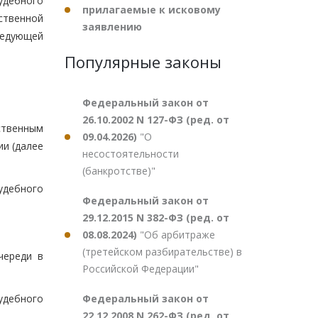
удебного
прилагаемые к исковому
ственной
заявлению
ледующей
Популярные законы
Федеральный закон от
26.10.2002 N 127-ФЗ (ред. от
ственным
09.04.2026)
"О
и (далее
несостоятельности
(банкротстве)"
удебного
Федеральный закон от
29.12.2015 N 382-ФЗ (ред. от
08.08.2024)
"Об арбитраже
(третейском разбирательстве) в
череди в
Российской Федерации"
Федеральный закон от
удебного
22.12.2008 N 262-ФЗ (ред. от