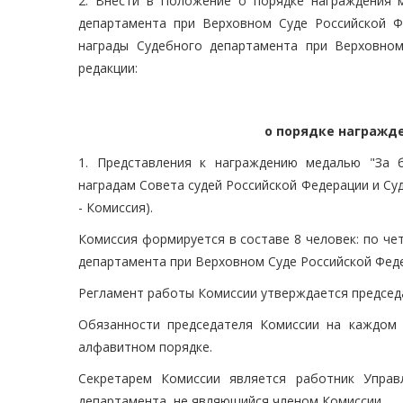
2. Внести в Положение о порядке награждения 
департамента при Верховном Суде Российской 
награды Судебного департамента при Верховном
редакции:
о порядке награжд
1. Представления к награждению медалью "За 
наградам Совета судей Российской Федерации и Су
- Комиссия).
Комиссия формируется в составе 8 человек: по че
департамента при Верховном Суде Российской Фед
Регламент работы Комиссии утверждается председ
Обязанности председателя Комиссии на каждом 
алфавитном порядке.
Секретарем Комиссии является работник Управ
департамента, не являющийся членом Комиссии.