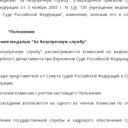
медалью "За безупречную службу", утвержденное приказом С
Федерации от 3 ноября 2005 г. N
136
"Об учреждении ведом
 Суде Российской Федерации", изменение, изложив его в с
"Положение
ения медалью "За безупречную службу"
безупречную службу" рассматриваются Комиссией по ведом
дебного департамента при Верховном Суде Российской Федераци
тыре представителя от Совета судей Российской Федерации и С
ерации.
ателем Комиссии с учетом настоящего Положения.
заседании возлагаются на одного из членов Комиссии по о
ления государственной службы и кадрового обеспечения С