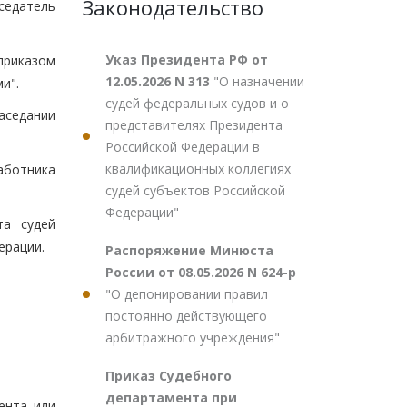
Законодательство
седатель
Указ Президента РФ от
приказом
12.05.2026 N 313
"О назначении
и".
судей федеральных судов и о
аседании
представителях Президента
Российской Федерации в
квалификационных коллегиях
аботника
судей субъектов Российской
Федерации"
та судей
ерации.
Распоряжение Минюста
России от 08.05.2026 N 624-р
"О депонировании правил
постоянно действующего
арбитражного учреждения"
Приказ Судебного
департамента при
ента или