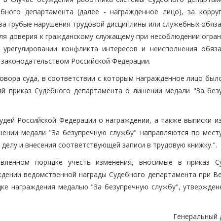
бного департамента (далее - награжденное лицо), за корру
 за грубые нарушения трудовой дисциплины или служебных обяз
еля доверия к гражданскому служащему при несоблюдении огран
 урегулировании конфликта интересов и неисполнения обяза
 законодательством Российской Федерации.
вора суда, в соответствии с которым награжденное лицо был
ий приказ Судебного департамента о лишении медали "За без
удей Российской Федерации о награждении, а также выписки из
шении медали "За безупречную службу" направляются по мест
делу и внесения соответствующей записи в трудовую книжку.".
овленном порядке учесть изменения, вносимые в приказ С
дении ведомственной награды Судебного департамента при В
ке награждения медалью "За безупречную службу", утвержден
Генеральный 