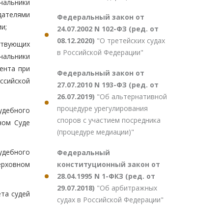
чальники
ателями
Федеральный закон от
и;
24.07.2002 N 102-ФЗ (ред. от
08.12.2020)
"О третейских судах
ствующих
в Российской Федерации"
чальники
ента при
Федеральный закон от
ссийской
27.07.2010 N 193-ФЗ (ред. от
26.07.2019)
"Об альтернативной
процедуре урегулирования
удебного
споров с участием посредника
ном Суде
(процедуре медиации)"
удебного
Федеральный
конституционный закон от
ерховном
28.04.1995 N 1-ФКЗ (ред. от
29.07.2018)
"Об арбитражных
та судей
судах в Российской Федерации"