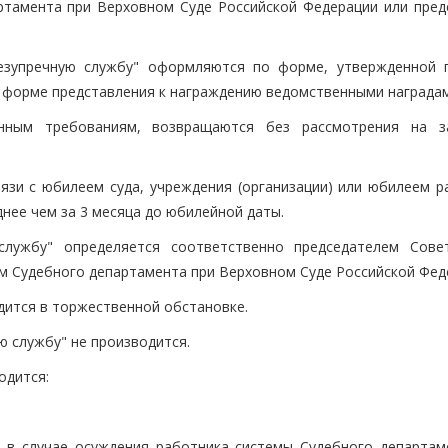
ртамента при Верховном Суде Российской Федерации или пред
безупречную службу" оформляются по форме, утвержденной 
 форме представления к награждению ведомственными наградам
енным требованиям, возвращаются без рассмотрения на з
вязи с юбилеем суда, учреждения (организации) или юбилеем р
ее чем за 3 месяца до юбилейной даты.
службу" определяется соответственно председателем Сове
м Судебного департамента при Верховном Суде Российской Фед
дится в торжественной обстановке.
ю службу" не производится.
одится:
, в случае осуждения работника системы Судебного департам