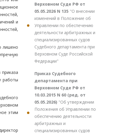
Верховном Суде РФ от
пционное
05.05.2026 N 135
"О внесении
анностей,
изменений в Положение об
ичений и
Управлении по обеспечению
нностей,
деятельности арбитражных и
специализированных судов
Судебного департамента при
о лишено
Верховном Суде Российской
упречную
Федерации"
 приказа
Приказ Судебного
у работы
департамента при
Верховном Суде РФ от
10.03.2015 N 60 (ред. от
удебного
05.05.2026)
"Об утверждении
ерховном
Положения об Управлении по
ное этим
обеспечению деятельности
арбитражных и
директор
специализированных судов