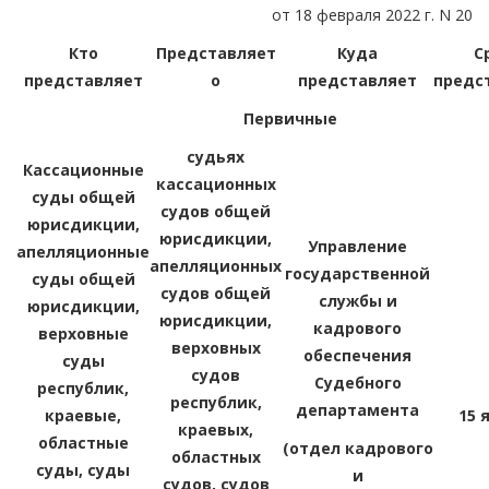
от 18 февраля 2022 г. N 20
Кто
Представляет
Куда
С
представляет
о
представляет
предс
Первичные
судьях
Кассационные
кассационных
суды общей
судов общей
юрисдикции,
юрисдикции,
Управление
апелляционные
апелляционных
государственной
суды общей
судов общей
службы и
юрисдикции,
юрисдикции,
кадрового
верховные
верховных
обеспечения
суды
судов
Судебного
республик,
республик,
департамента
краевые,
15 
краевых,
областные
(отдел кадрового
областных
суды, суды
и
судов, судов