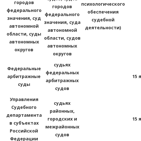
городов
психологического
городов
федерального
обеспечения
федерального
значения, суд
судебной
значения, суда
автономной
деятельности)
автономной
области, суды
области, судов
автономных
автономных
округов
округов
судьях
Федеральные
федеральных
арбитражные
15 
арбитражных
суды
судов
Управления
судьях
Судебного
районных,
департамента
городских и
15 
в субъектах
межрайонных
Российской
судов
Федерации