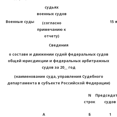
судьях
военных судов
Военные суды
15 
(согласно
примечанию к
отчету)
Сведения
о составе и движении судей федеральных судов
общей юрисдикции и федеральных арбитражных
судов за 20__ год
(наименование суда, управления Судебного
департамента в субъекте Российской Федерации)
N
Председа
строк
судов
А
Б
1