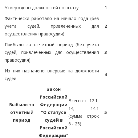
Утверждено должностей по штату
1
Фактически работало на начало года (без
учета судей, привлеченных для
2
осуществления правосудия)
Прибыло за отчетный период (без учета
судей, привлеченных для осуществления
3
правосудия)
Из них назначено впервые на должности
4
судей
Закон
Российской
Всего ст. 12.1,
Выбыло за
Федерации
14, 14.1
отчетный
"О статусе
5
(сумма строк
период
судей в
6 - 25)
Российской
Федерации"