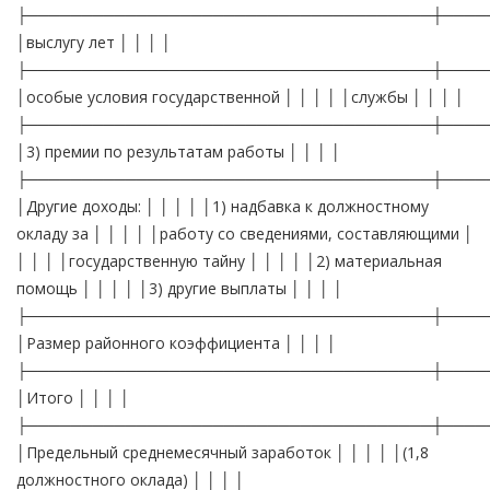
├─────────────────────────────────────┼────
│выслугу лет │ │ │ │
├─────────────────────────────────────┼────
│особые условия государственной │ │ │ │ │службы │ │ │ │
├─────────────────────────────────────┼────
│3) премии по результатам работы │ │ │ │
├─────────────────────────────────────┼────
│Другие доходы: │ │ │ │ │1) надбавка к должностному
окладу за │ │ │ │ │работу со сведениями, составляющими │
│ │ │ │государственную тайну │ │ │ │ │2) материальная
помощь │ │ │ │ │3) другие выплаты │ │ │ │
├─────────────────────────────────────┼────
│Размер районного коэффициента │ │ │ │
├─────────────────────────────────────┼────
│Итого │ │ │ │
├─────────────────────────────────────┼────
│Предельный среднемесячный заработок │ │ │ │ │(1,8
должностного оклада) │ │ │ │