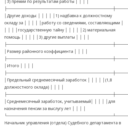
│3) премии по результатам работы │ │ │ │
├─────────────────────────────────────┼────
│Другие доходы: │ │ │ │ │1) надбавка к должностному
окладу за │ │ │ │ │работу со сведениями, составляющими │
│ │ │ │государственную тайну │ │ │ │ │2) материальная
помощь │ │ │ │ │3) другие выплаты │ │ │ │
├─────────────────────────────────────┼────
│Размер районного коэффициента │ │ │ │
├─────────────────────────────────────┼────
│Итого │ │ │ │
├─────────────────────────────────────┼────
│Предельный среднемесячный заработок │ │ │ │ │(1,8
должностного оклада) │ │ │ │
├─────────────────────────────────────┼────
│Среднемесячный заработок, учитываемый│ │ │ │ │для
назначения пенсии за выслугу лет │ │ │ │
└─────────────────────────────────────┴────
Начальник управления (отдела) Судебного департамента в