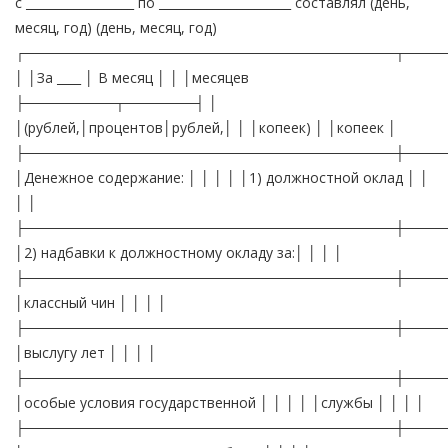
с __________________ по ______________________ составлял (день,
месяц, год) (день, месяц, год)
┌─────────────────────────────────────┬────
│ │За ____ │ В месяц │ │ │месяцев
├─────────┬───────┤ │
│(рублей,│процентов│рублей,│ │ │копеек) │ │копеек │
├─────────────────────────────────────┼────
│Денежное содержание: │ │ │ │ │1) должностной оклад │ │
│ │
├─────────────────────────────────────┼────
│2) надбавки к должностному окладу за:│ │ │ │
├─────────────────────────────────────┼────
│классный чин │ │ │ │
├─────────────────────────────────────┼────
│выслугу лет │ │ │ │
├─────────────────────────────────────┼────
│особые условия государственной │ │ │ │ │службы │ │ │ │
├─────────────────────────────────────┼────