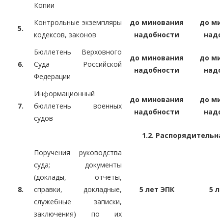
Копии
Контрольные экземпляры
до минования
до м
5.
кодексов, законов
надобности
над
Бюллетень Верховного
до минования
до м
6.
Суда Российской
надобности
над
Федерации
Информационный
до минования
до м
7.
бюллетень военных
надобности
над
судов
1.2. Распорядитель
Поручения руководства
суда; документы
(доклады, отчеты,
8.
справки, докладные,
5 лет ЭПК
5 
служебные записки,
заключения) по их