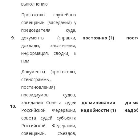
выполнению
Протоколы служебных
совещаний (заседаний) у
председателя суда,
9.
документы (справки,
постоянно (1)
пост
доклады, заключения,
информация, сводки) к
ним
Документы (протоколы,
стенограммы,
постановления)
президиумов судов,
заседаний Совета судей
до минования
до м
10.
Российской Федерации,
надобности (1)
надоб
совета судей субъекта
Российской Федерации,
совещаний, съездов,