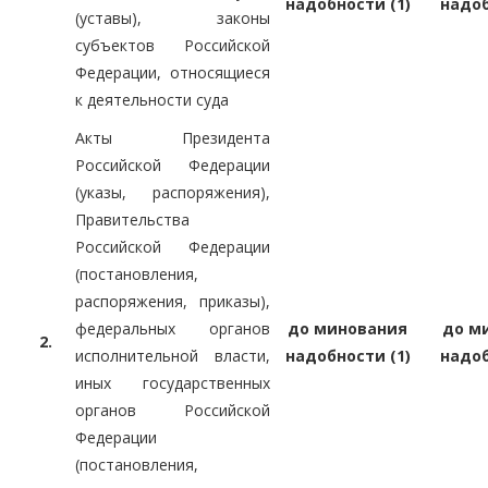
надобности (1)
надоб
(уставы), законы
субъектов Российской
Федерации, относящиеся
к деятельности суда
Акты Президента
Российской Федерации
(указы, распоряжения),
Правительства
Российской Федерации
(постановления,
распоряжения, приказы),
федеральных органов
до минования
до м
2.
исполнительной власти,
надобности (1)
надоб
иных государственных
органов Российской
Федерации
(постановления,