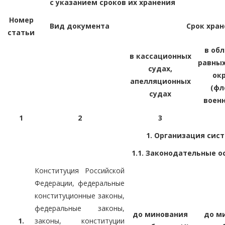
с указанием сроков их хранения
Номер
Вид документа
Срок хра
статьи
в об
в кассационных
равных
судах,
ок
апелляционных
(фл
судах
военн
1
2
3
1. Организация сис
1.1. Законодательные 
Конституция Российской
Федерации, федеральные
конституционные законы,
федеральные законы,
до минования
до м
1.
законы, конституции