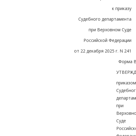
к приказу
Судебного департамента
при Верховном Суде
Российской Федерации
от 22 декабря 2025 г. N 241
Форма В
УТВЕРЖ
приказом
Судебног
департа
при
Верховн
Суде
Российск
Федерац