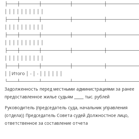
├───┼──────┼─────────┼──────────┼──────────
│ │ │ │ │ │ │ │ │ │
├───┼──────┼─────────┼──────────┼──────────
│ │ │ │ │ │ │ │ │ │
├───┼──────┼─────────┼──────────┼──────────
│ │ │ │ │ │ │ │ │ │
├───┼──────┼─────────┼──────────┼──────────
│ │ │ │ │ │ │ │ │ │
├───┼──────┼─────────┼──────────┼──────────
│ │Итого │ - │ - │ │ │ │ │ │
└───┴──────┴─────────┴──────────┴──────────
Задолженность перед местными администрациями за ранее
предоставленное жилье судьям _____ тыс. рублей
Руководитель (председатель суда, начальник управления
(отдела)) Председатель Совета судей Должностное лицо,
ответственное за составление отчета