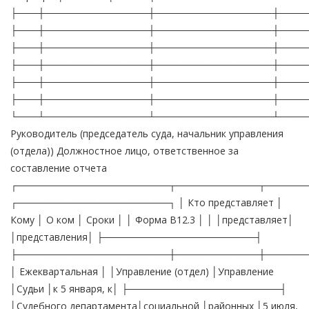
├───┼───────────────┼─────────────────┼────
├───┼───────────────┼─────────────────┼────
├───┼───────────────┼─────────────────┼────
├───┼───────────────┼─────────────────┼────
├───┼───────────────┼─────────────────┼────
├───┼───────────────┼─────────────────┼────
└───┴───────────────┴─────────────────┴────
Руководитель (председатель суда, начальник управления
(отдела)) Должностное лицо, ответственное за
составление отчета
┌──────────────────────┬────────────┬──────
┌──────────────────────┐ │ Кто представляет │
Кому │ О ком │ Сроки │ │ Форма В12.3 │ │ │представляет│
│представления│ ├──────────────────────┤
├──────────────────────┼────────────┼──────
│ Ежеквартальная │ │Управление (отдел) │Управление
│Судьи │к 5 января, к│ ├──────────────────────┤
│Судебного департамента│социальной │районных │5 июля,