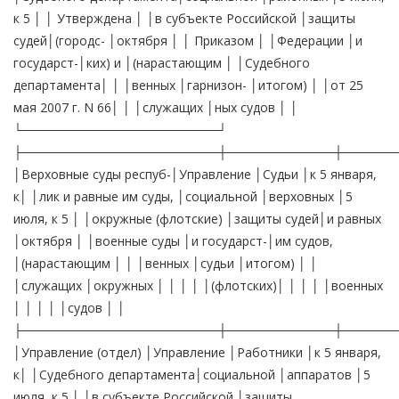
к 5 │ │ Утверждена │ │в субъекте Российской │защиты
судей│(городс- │октября │ │ Приказом │ │Федерации │и
государст-│ких) и │(нарастающим │ │Судебного
департамента│ │ │венных │гарнизон- │итогом) │ │от 25
мая 2007 г. N 66│ │ │служащих │ных судов │ │
└──────────────────────┘
├──────────────────────┼────────────┼──────
│Верховные суды респуб-│Управление │Судьи │к 5 января,
к│ │лик и равные им суды, │социальной │верховных │5
июля, к 5 │ │окружные (флотские) │защиты судей│и равных
│октября │ │военные суды │и государст-│им судов,
│(нарастающим │ │ │венных │судьи │итогом) │ │
│служащих │окружных │ │ │ │ │(флотских)│ │ │ │ │военных
│ │ │ │ │судов │ │
├──────────────────────┼────────────┼──────
│Управление (отдел) │Управление │Работники │к 5 января,
к│ │Судебного департамента│социальной │аппаратов │5
июля, к 5 │ │в субъекте Российской │защиты