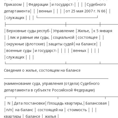
Приказом │ │Федерации │и государст-│ │ │ │Судебного
департамента│ │ │венных │ │ │ │от 25 мая 2007 г. N 66│ │
│служащих │ │ │ └──────────────────────┘
├──────────────────────┼────────────┼──────
│Верховные суды респуб-│Управление │Жилье, │к 5 января
│ │лик и равные им суды, │социальной │состоящее │ │
│окружные (флотские) │защиты судей│на балансе│ │
│военные суды │и государст-│ │ │ │ │венных │ │ │ │
│служащих │ │ │
└──────────────────────┴────────────┴──────
Сведения о жилье, состоящем на балансе
__________________________________________________________________
(наименование суда, управления (отдела) Судебного
департамента в субъекте Российской Федерации)
┌───┬───────────────┬─────────────────┬────
│ N │Дата постановки│Площадь квартиры,│Балансовая │
│п/п│ на баланс │ состоящей на │ стоимость │ │ │
квартиры │ балансе │ жилья │