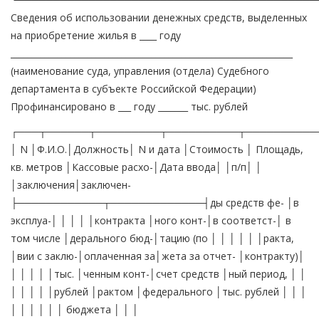
Сведения об использовании денежных средств, выделенных
на приобретение жилья в ____ году
__________________________________________________________________
(наименование суда, управления (отдела) Судебного
департамента в субъекте Российской Федерации)
Профинансировано в ___ году _______ тыс. рублей
┌───┬──────┬─────────┬──────────┬──────────
│ N │Ф.И.О.│Должность│ N и дата │Стоимость │ Площадь,
кв. метров │Кассовые расхо-│Дата ввода│ │п/п│ │
│заключения│заключен-
├────────────┬─────────────┤ды средств фе- │в
эксплуа-│ │ │ │ │контракта │ного конт-│в соответст-│ в
том числе │дерального бюд-│тацию (по │ │ │ │ │ │ракта,
│вии с заклю-│оплаченная за│жета за отчет- │контракту)│
│ │ │ │ │тыс. │ченным конт-│счет средств │ный период, │ │
│ │ │ │ │рублей │рактом │федерального │тыс. рублей │ │ │
│ │ │ │ │ │ бюджета │ │ │