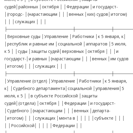
судей│районных │октября │ │Федерации │и государст-
│(городс- │(нарастающим │ │ │венных │ких) судов│итогом)
│ │ │служащих │ │ │
├──────────────────────┼────────────┼──────
│Верховные суды │Управление │Работники │к 5 января, к│
│республик и равные им │социальной │аппаратов │5 июля,
к 5 │ │суды │защиты судей│верховных │октября │ │ │и
государст-│и равных │(нарастающим │ │ │венных │им судов
│итогом) │ │ │служащих │ │ │
├──────────────────────┼────────────┼──────
│Управление (отдел) │Управление │Работники │к 5 января,
к│ │Судебного департамента│социальной │управления│5
июля, к 5 │ │в субъекте Российской │защиты
судей│(отдела) │октября │ │Федерации │и государст-
│Судебного │(нарастающим │ │ │венных │департа-
│итогом) │ │ │служащих │мента в │ │ │ │ │субъекте │ │ │
│ │Российской│ │ │ │ │Федерации │ │
└──────────────────────┴────────────┴──────