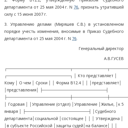
департамента от 25 мая 2004 г. N
76
, признать утратившей
силу с 15 июня 2007 г.
3. Управлению делами (Миряшев С.В.) в установленном
порядке учесть изменения, вносимые в Приказ Судебного
департамента от 25 мая 2004 г. N
76
.
Генеральный директор
А.В.ГУСЕВ
┌──────────────────────┬────────────┬──────
┌──────────────────────┐ │ Кто представляет │
Кому │ О чем │ Сроки │ │ Форма В12.4 │ │ │представляет│
│представления│ ├──────────────────────┤
├──────────────────────┼────────────┼──────
│ Годовая │ │Управление (отдел) │Управление │Жилье, │к 5
января │ ├──────────────────────┤ │Судебного
департамента│социальной │состоящее │ │ │ Утверждена │
│в субъекте Российской │защиты судей│на балансе│ │ │