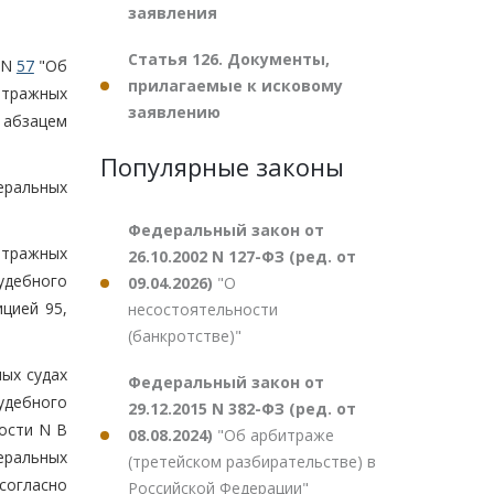
заявления
Статья 126. Документы,
. N
57
"Об
прилагаемые к исковому
итражных
заявлению
 абзацем
Популярные законы
еральных
Федеральный закон от
итражных
26.10.2002 N 127-ФЗ (ред. от
удебного
09.04.2026)
"О
ицией 95,
несостоятельности
(банкротстве)"
ых судах
Федеральный закон от
удебного
29.12.2015 N 382-ФЗ (ред. от
ости N В
08.08.2024)
"Об арбитраже
еральных
(третейском разбирательстве) в
согласно
Российской Федерации"