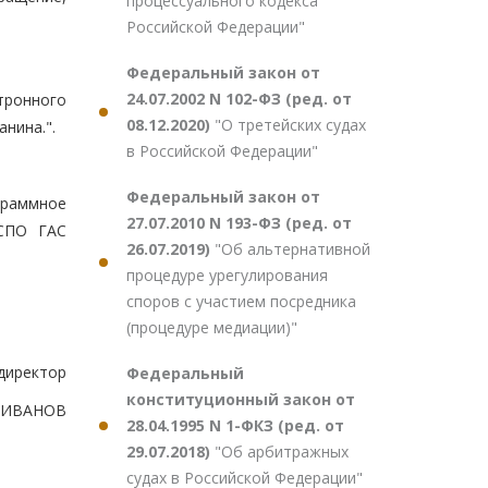
процессуального кодекса
Российской Федерации"
Федеральный закон от
24.07.2002 N 102-ФЗ (ред. от
тронного
08.12.2020)
"О третейских судах
нина.".
в Российской Федерации"
Федеральный закон от
граммное
27.07.2010 N 193-ФЗ (ред. от
 СПО ГАС
26.07.2019)
"Об альтернативной
процедуре урегулирования
споров с участием посредника
(процедуре медиации)"
директор
Федеральный
конституционный закон от
А.ИВАНОВ
28.04.1995 N 1-ФКЗ (ред. от
29.07.2018)
"Об арбитражных
судах в Российской Федерации"