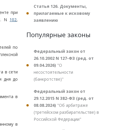
Статья 126. Документы,
енте при
прилагаемые к исковому
г. N
102
,
заявлению
Популярные законы
телей по
Федеральный закон от
плексной
26.10.2002 N 127-ФЗ (ред. от
09.04.2026)
"О
а в сети
несостоятельности
(банкротстве)"
и дня до
Федеральный закон от
амента в
29.12.2015 N 382-ФЗ (ред. от
08.08.2024)
"Об арбитраже
(третейском разбирательстве) в
Российской Федерации"
анному в