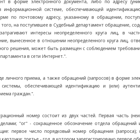
нт в форме электронного документа, либо по адресу (уни
 в информационной системе, обеспечивающей идентификацию
орме по почтовому адресу, указанному в обращении, посту
 того, на поступившее в Судебный департамент обращение, со
затрагивают интересы неопределенного круга лиц, в част
ие, вынесенное в отношении неопределенного круга лиц, отве
ного решения, может быть размещен с соблюдением требовани
партамента в сети Интернет.".
оде личного приема, а также обращений (запросов) в форме эл
 системы, обеспечивающей идентификацию и (или) аутент
иема граждан.".
трационный номер состоит из двух частей. Первая часть (неи
ия делами; "ог" - сокращенное обозначение отдела обращений 
щие: первое число порядковый номер обращения (запроса); 
карточки; третье - год, в котором зарегистрировано первое о