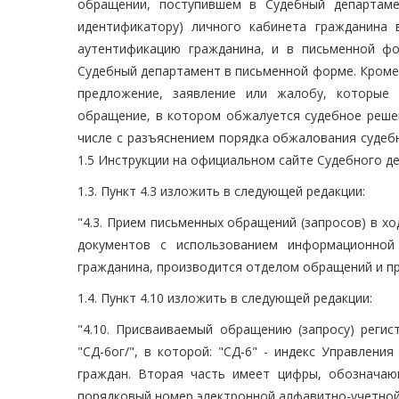
обращении, поступившем в Судебный департаме
идентификатору) личного кабинета гражданина
аутентификацию гражданина, и в письменной ф
Судебный департамент в письменной форме. Кроме
предложение, заявление или жалобу, которые 
обращение, в котором обжалуется судебное решен
числе с разъяснением порядка обжалования судеб
1.5 Инструкции на официальном сайте Судебного де
1.3. Пункт 4.3 изложить в следующей редакции:
"4.3. Прием письменных обращений (запросов) в х
документов с использованием информационной
гражданина, производится отделом обращений и пр
1.4. Пункт 4.10 изложить в следующей редакции:
"4.10. Присваиваемый обращению (запросу) регис
"СД-6ог/", в которой: "СД-6" - индекс Управлен
граждан. Вторая часть имеет цифры, обозначаю
порядковый номер электронной алфавитно-учетной 