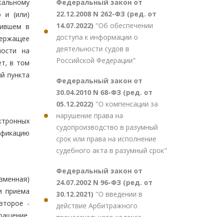
Федеральный закон от
кальному
22.12.2008 N 262-ФЗ (ред. от
 и (или)
14.07.2022)
"Об обеспечении
пившем в
доступа к информации о
держащее
деятельности судов в
ности на
Российской Федерации"
т, в том
й пункта
Федеральный закон от
30.04.2010 N 68-ФЗ (ред. от
05.12.2022)
"О компенсации за
нарушение права на
ектронных
судопроизводство в разумный
ификацию
срок или права на исполнение
судебного акта в разумный срок"
Федеральный закон от
зменная)
24.07.2002 N 96-ФЗ (ред. от
и приема
30.12.2021)
"О введении в
второе -
действие Арбитражного
бращение,