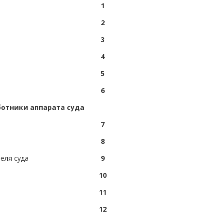
1
2
3
4
5
6
ботники аппарата суда
7
8
еля суда
9
10
11
12