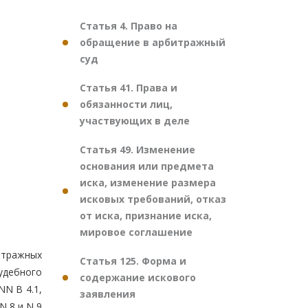
Статья 4. Право на
обращение в арбитражный
суд
Статья 41. Права и
обязанности лиц,
участвующих в деле
Статья 49. Изменение
основания или предмета
иска, изменение размера
исковых требований, отказ
от иска, признание иска,
мировое соглашение
итражных
Статья 125. Форма и
удебного
содержание искового
NN В 4.1,
заявления
 N 8 и N 9