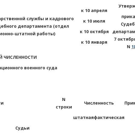
Утвер
к 10 апреля
прик
арственной службы и кадрового
к 10 июля
Судеб
дебного департамента (отдел
к 10 октября
департам
ионно-штатной работы)
7 октября
к 10 января
N
1
Й ЧИСЛЕННОСТИ
ационного военного суда
N
ти
Численность
При
строки
штатная
фактическая
Судьи