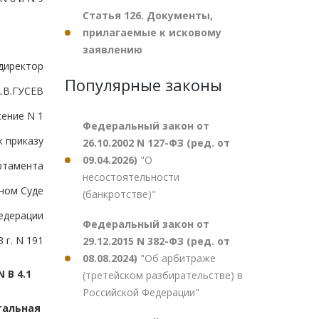
Статья 126. Документы,
прилагаемые к исковому
заявлению
директор
Популярные законы
.В.ГУСЕВ
ение N 1
Федеральный закон от
к приказу
26.10.2002 N 127-ФЗ (ред. от
09.04.2026)
"О
ртамента
несостоятельности
ном Суде
(банкротстве)"
едерации
Федеральный закон от
 г. N 191
29.12.2015 N 382-ФЗ (ред. от
08.08.2024)
"Об арбитраже
 В 4.1
(третейском разбирательстве) в
Российской Федерации"
тальная