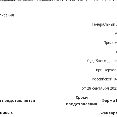
писания.
Генеральный 
А
Прилож
Судебного депа
при Верхов
Российской Ф
от 28 сентября 2023
Сроки
а представляется
Форма N
представления
вичные
Ежеквар