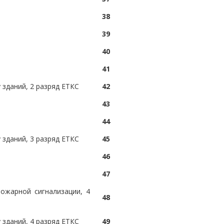
38
39
40
41
зданий, 2 разряд ЕТКС
42
43
44
зданий, 3 разряд ЕТКС
45
46
47
ожарной сигнализации, 4
48
зданий, 4 разряд ЕТКС
49