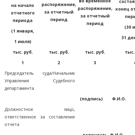
во временное
состоя
распоряжение,
на начало
распоряжение,
конец о
за отчетный
отчетного
за отчетный
пер
период
периода
период
(30 
(1 января,
31 де
1 июля)
тыс. руб.
тыс. руб.
тыс. руб.
тыс.
1
2
3
Председатель суда/Начальник
Управления Судебного
департамента
(подпись)
Ф.И.О.
Должностное лицо,
ответственное за составление
отчета
должность, Ф.И.О.