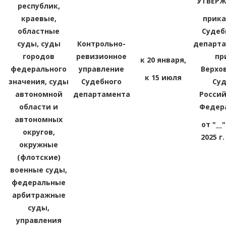
УТВЕР
республик,
краевые,
прик
областные
Судеб
суды, суды
Контрольно-
департ
городов
ревизионное
пр
к 20 января,
федерального
управление
Верхо
к 15 июля
значения, суды
Судебного
Су
автономной
департамента
Росси
области и
Федер
автономных
от "__"
округов,
2025 г.
окружные
(флотские)
военные суды,
федеральные
арбитражные
суды,
управления