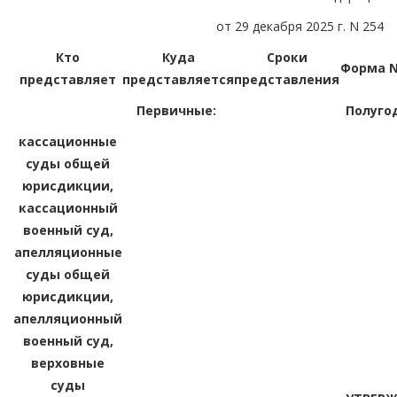
от 29 декабря 2025 г. N 254
Кто
Куда
Сроки
Форма N 
представляет
представляется
представления
Первичные:
Полуго
кассационные
суды общей
юрисдикции,
кассационный
военный суд,
апелляционные
суды общей
юрисдикции,
апелляционный
военный суд,
верховные
суды