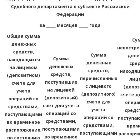
Судебного департамента в субъекте Российской
Федерации
за _____ месяцев _____ года
Общая сумма
Су
денежных
невостре
средств,
Сумма
дене
Сумма
находящихся
денежных
сред
денежных
на лицевом
средств,
находящ
средств,
(депозитном)
перечисленных
лиц
поступивших
счете для
с лицевого
(депоз
на лицевой
учета
(депозитного)
счете д
(депозитный)
операций со
счета для
опера
счет для учета
средствами,
учета
средс
операций со
поступающими
операций со
поступа
средствами,
во временное
средствами,
врем
поступающими
распоряжение,
поступающими
распоряж
во временное
по состоянию