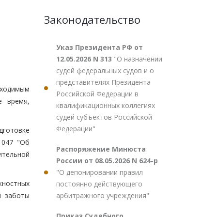
Законодательство
Указ Президента РФ от
12.05.2026 N 313
"О назначении
судей федеральных судов и о
представителях Президента
бходимым
Российской Федерации в
е время,
квалификационных коллегиях
судей субъектов Российской
Федерации"
дготовке
1047 "Об
Распоряжение Минюста
ительной
России от 08.05.2026 N 624-р
"О депонировании правил
жностных
постоянно действующего
арбитражного учреждения"
й заботы
Приказ Судебного