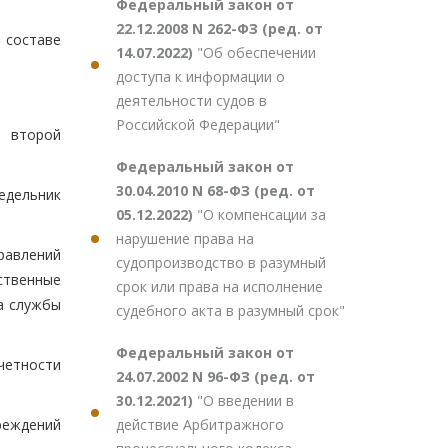
Федеральный закон от
22.12.2008 N 262-ФЗ (ред. от
в составе
14.07.2022)
"Об обеспечении
доступа к информации о
деятельности судов в
Российской Федерации"
и второй
Федеральный закон от
30.04.2010 N 68-ФЗ (ред. от
едельник
05.12.2022)
"О компенсации за
нарушение права на
равлений
судопроизводство в разумный
ственные
срок или права на исполнение
а службы
судебного акта в разумный срок"
Федеральный закон от
четности
24.07.2002 N 96-ФЗ (ред. от
30.12.2021)
"О введении в
действие Арбитражного
реждений