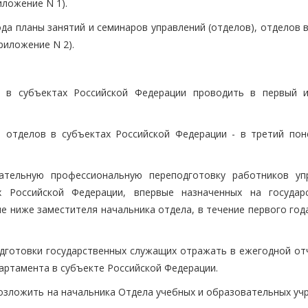
иложение N 1).
года планы занятий и семинаров управлений (отделов), отделов 
риложение N 2).
та в субъектах Российской Федерации проводить в первый 
е отделов в субъектах Российской Федерации - в третий пон
зательную профессиональную переподготовку работников уп
х Российской Федерации, впервые назначенных на государ
е ниже заместителя начальника отдела, в течение первого год
одготовки государственных служащих отражать в ежегодной от
партамента в субъекте Российской Федерации.
возложить на начальника Отдела учебных и образовательных уч