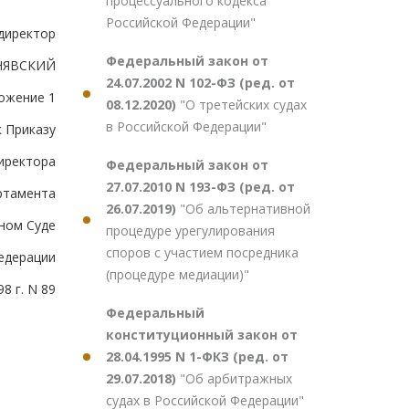
процессуального кодекса
Российской Федерации"
директор
Федеральный закон от
РНЯВСКИЙ
24.07.2002 N 102-ФЗ (ред. от
ожение 1
08.12.2020)
"О третейских судах
в Российской Федерации"
к Приказу
иректора
Федеральный закон от
27.07.2010 N 193-ФЗ (ред. от
ртамента
26.07.2019)
"Об альтернативной
ном Суде
процедуре урегулирования
споров с участием посредника
едерации
(процедуре медиации)"
8 г. N 89
Федеральный
конституционный закон от
28.04.1995 N 1-ФКЗ (ред. от
29.07.2018)
"Об арбитражных
судах в Российской Федерации"