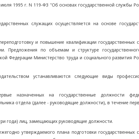
31 июля 1995 г. N 119-ФЗ "Об основах государственной службы Р
ударственных служащих осуществляется на основе государс
 переподготовку и повышение квалификации государственных 
ии. Предложения по объемам и структуре государственног
ской Федерации Министерство труда и социального развития Ро
одательством устанавливаются следующие виды професси
ервые назначенных на государственные должности феде
ьника отдела (далее - руководящие должности), в течение пер
 три года) лиц, замещающих руководящие должности.
ежегодно утверждаемого плана подготовки государственных 