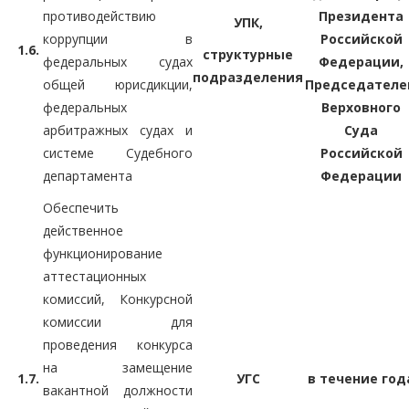
противодействию
Президента
УПК,
коррупции в
Российской
1.6.
структурные
федеральных судах
Федерации,
подразделения
общей юрисдикции,
Председателе
федеральных
Верховного
арбитражных судах и
Суда
системе Судебного
Российской
департамента
Федерации
Обеспечить
действенное
функционирование
аттестационных
комиссий, Конкурсной
комиссии для
проведения конкурса
на замещение
1.7.
УГС
в течение год
вакантной должности