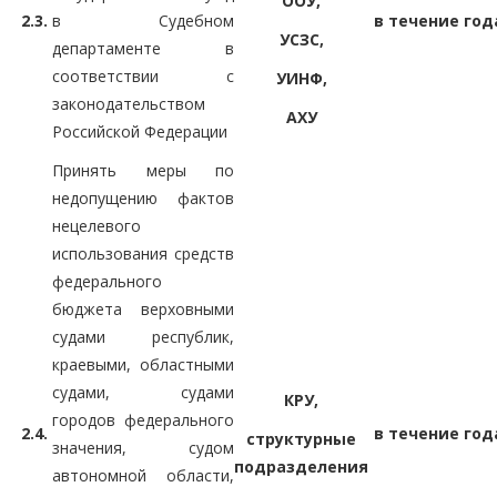
ООУ,
2.3.
в Судебном
в течение год
УСЗС,
департаменте в
соответствии с
УИНФ,
законодательством
АХУ
Российской Федерации
Принять меры по
недопущению фактов
нецелевого
использования средств
федерального
бюджета верховными
судами республик,
краевыми, областными
судами, судами
КРУ,
городов федерального
2.4.
в течение год
структурные
значения, судом
подразделения
автономной области,