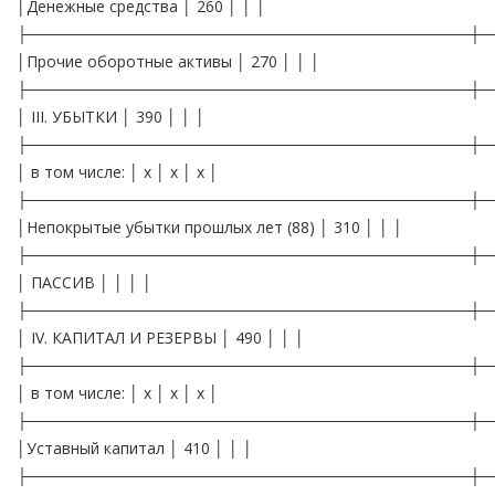
│Денежные средства │ 260 │ │ │
├────────────────────────────────────────┼─
│Прочие оборотные активы │ 270 │ │ │
├────────────────────────────────────────┼─
│ III. УБЫТКИ │ 390 │ │ │
├────────────────────────────────────────┼─
│ в том числе: │ х │ х │ х │
├────────────────────────────────────────┼─
│Непокрытые убытки прошлых лет (88) │ 310 │ │ │
├────────────────────────────────────────┼─
│ ПАССИВ │ │ │ │
├────────────────────────────────────────┼─
│ IV. КАПИТАЛ И РЕЗЕРВЫ │ 490 │ │ │
├────────────────────────────────────────┼─
│ в том числе: │ х │ х │ х │
├────────────────────────────────────────┼─
│Уставный капитал │ 410 │ │ │
├────────────────────────────────────────┼─