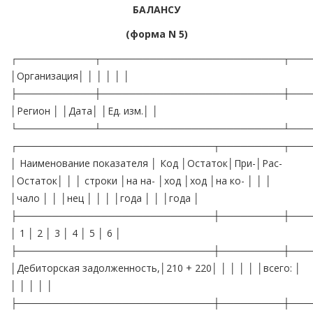
БАЛАНСУ
(форма N 5)
┌───────────┬──────────────────────────┬───
│Организация│ │ │ │ │ │
├───────────┼──────────────────────────┼───
│Регион │ │Дата│ │Ед. изм.│ │
└───────────┴──────────────────────────┴───
┌────────────────────────────┬─────────┬───
│ Наименование показателя │ Код │Остаток│При-│Рас-
│Остаток│ │ │ строки │на на- │ход │ход │на ко- │ │ │
│чало │ │ │нец │ │ │ │года │ │ │года │
├────────────────────────────┼─────────┼───
│ 1 │ 2 │ 3 │ 4 │ 5 │ 6 │
├────────────────────────────┼─────────┼───
│Дебиторская задолженность,│210 + 220│ │ │ │ │ │всего: │
│ │ │ │ │
├────────────────────────────┼─────────┼───