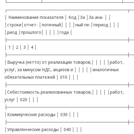
└───────────┴──────────────────────────┴───
┌────────────────────────────────────────┬─
│ Наименование показателя │ Код │За │За ана- │ │
│строки│отчет- │логичный│ │ │ │ный пе-│период │ │ │
│риод │прошлого│ │ │ │ │года │
├────────────────────────────────────────┼─
│ 1 │ 2 │ 3 │ 4 │
├────────────────────────────────────────┼─
│Выручка (нетто) от реализации товаров,│ │ │ │ │работ,
услуг, за минусом НДС, акцизов и │ │ │ │ │аналогичных
обязательных платежей │ 010 │ │ │
├────────────────────────────────────────┼─
│Себестоимость реализованных товаров,│ │ │ │ │работ,
услуг │ 020 │ │ │
├────────────────────────────────────────┼─
│Коммерческие расходы │ 030 │ │ │
├────────────────────────────────────────┼─
│Управленческие расходы │ 040 │ │ │