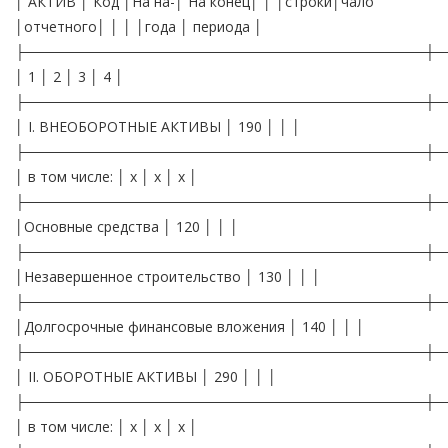
│ АКТИВ │ Код │На на-│ На конец│ │ │строки│чало
│отчетного│ │ │ │года │ периода │
├────────────────────────────────────────┼─
│ 1 │ 2 │ 3 │ 4 │
├────────────────────────────────────────┼─
│ I. ВНЕОБОРОТНЫЕ АКТИВЫ │ 190 │ │ │
├────────────────────────────────────────┼─
│ в том числе: │ х │ х │ х │
├────────────────────────────────────────┼─
│Основные средства │ 120 │ │ │
├────────────────────────────────────────┼─
│Незавершенное строительство │ 130 │ │ │
├────────────────────────────────────────┼─
│Долгосрочные финансовые вложения │ 140 │ │ │
├────────────────────────────────────────┼─
│ II. ОБОРОТНЫЕ АКТИВЫ │ 290 │ │ │
├────────────────────────────────────────┼─
│ в том числе: │ х │ х │ х │