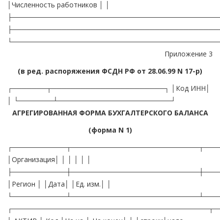
│Численность работников │ │
├──────────────────────────────────────────
├──────────────────────────────────────────
└──────────────────────────────────────────
Приложение 3
(в ред. распоряжения ФСДН РФ от 28.06.99 N 17-р)
┌───────┬───────────────────────┐ │Код ИНН│
│ └───────┴───────────────────────┘
АГРЕГИРОВАННАЯ ФОРМА БУХГАЛТЕРСКОГО БАЛАНСА
(форма N 1)
┌───────────┬──────────────────────────┬───
│Организация│ │ │ │ │ │
├───────────┼──────────────────────────┼───
│Регион │ │Дата│ │Ед. изм.│ │
└───────────┴──────────────────────────┴───
┌────────────────────────────────────────┬─