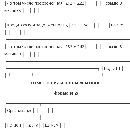
│- в том числе просроченная│212 + 222│ │ │ │ │ │свыше 3
месяцев │ │ │ │ │ │
├────────────────────────────┼─────────┼───
│Кредиторская задолженность,│230 + 240│ │ │ │ │ │всего:
│ │ │ │ │ │
├────────────────────────────┼─────────┼───
│- в том числе просроченная│232 + 242│ │ │ │ │ │свыше 3
месяцев │ │ │ │ │ │
└────────────────────────────┴─────────┴───
┌───────┬───────────────────────┐ │Код ИНН│
│ └───────┴───────────────────────┘
ОТЧЕТ О ПРИБЫЛЯХ И УБЫТКАХ
(форма N 2)
┌───────────┬──────────────────────────┬───
│Организация│ │ │ │ │ │
├───────────┼──────────────────────────┼───
│Регион │ │Дата│ │Ед. изм.│ │