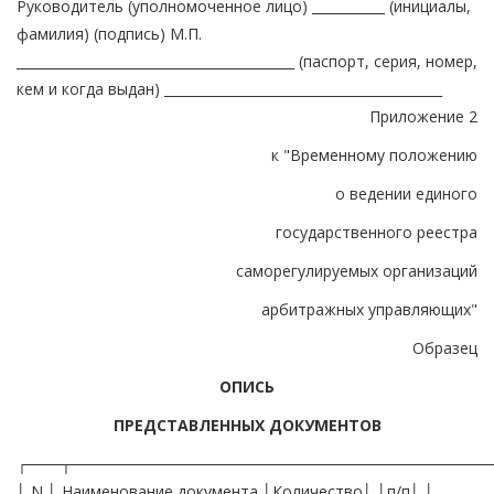
Руководитель (уполномоченное лицо) ___________ (инициалы,
фамилия) (подпись) М.П.
__________________________________________ (паспорт, серия, номер,
кем и когда выдан) __________________________________________
Приложение 2
к "Временному положению
о ведении единого
государственного реестра
саморегулируемых организаций
арбитражных управляющих"
Образец
ОПИСЬ
ПРЕДСТАВЛЕННЫХ ДОКУМЕНТОВ
┌───┬──────────────────────────────────────
│ N │ Наименование документа │Количество│ │п/п│ │