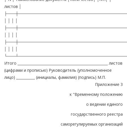
листов │
├───┼──────────────────────────────────────
│ │ │ │
├───┼──────────────────────────────────────
│ │ │ │
├───┼──────────────────────────────────────
│ │ │ │
└───┴──────────────────────────────────────
Итого _____________________________________________________ листов
(цифрами и прописью) Руководитель (уполномоченное
лицо) ___________ (инициалы, фамилия) (подпись) М.П.
Приложение 3
к "Временному положению
о ведении единого
государственного реестра
саморегулируемых организаций